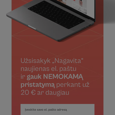
Užsisakyk „Nagavita“
naujienas el. paštu
ir
gauk NEMOKAMĄ
pristatymą
perkant už
20 € ar daugiau