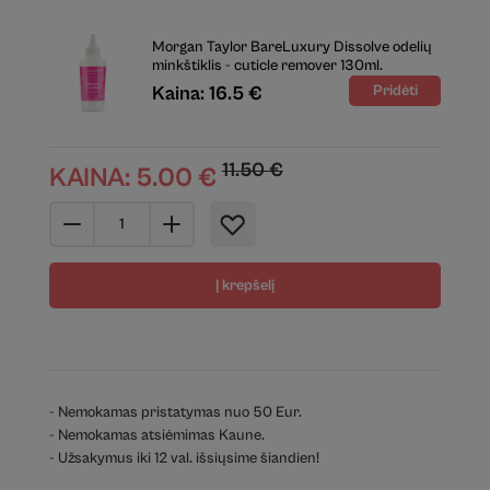
Morgan Taylor BareLuxury Dissolve odelių
minkštiklis - cuticle remover 130ml.
Kaina: 16.5 €
11.50
€
KAINA:
5.00
€
Į krepšelį
- Nemokamas pristatymas nuo 50 Eur.
- Nemokamas atsiėmimas Kaune.
- Užsakymus iki 12 val. išsiųsime šiandien!