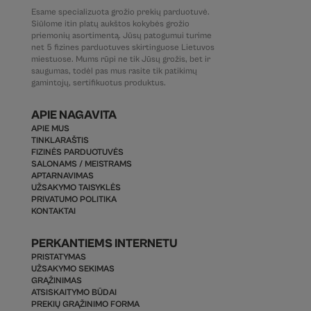
Esame specializuota grožio prekių parduotuvė.
Siūlome itin platų aukštos kokybės grožio
priemonių asortimentą. Jūsų patogumui turime
net 5 fizines parduotuves skirtinguose Lietuvos
miestuose. Mums rūpi ne tik Jūsų grožis, bet ir
saugumas, todėl pas mus rasite tik patikimų
gamintojų, sertifikuotus produktus.
APIE NAGAVITA
APIE MUS
TINKLARAŠTIS
FIZINĖS PARDUOTUVĖS
SALONAMS / MEISTRAMS
APTARNAVIMAS
UŽSAKYMO TAISYKLĖS
PRIVATUMO POLITIKA
KONTAKTAI
PERKANTIEMS INTERNETU
PRISTATYMAS
UŽSAKYMO SEKIMAS
GRĄŽINIMAS
ATSISKAITYMO BŪDAI
PREKIŲ GRĄŽINIMO FORMA