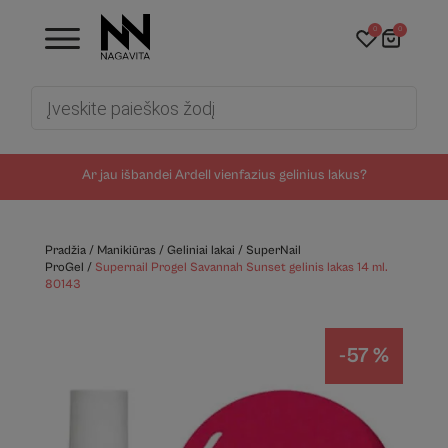
0
0
Products
search
Ar jau išbandei Ardell vienfazius gelinius lakus?
Pradžia
/
Manikiūras
/
Geliniai lakai
/
SuperNail
ProGel
/
Supernail Progel Savannah Sunset gelinis lakas 14 ml.
80143
-57 %