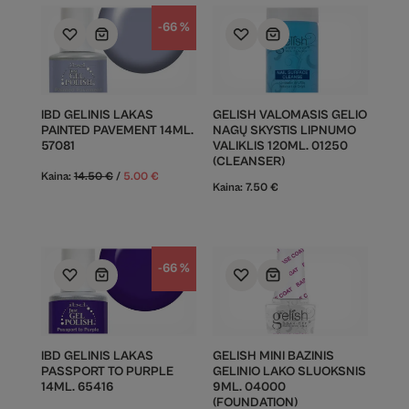
-66 %
IBD GELINIS LAKAS
GELISH VALOMASIS GELIO
PAINTED PAVEMENT 14ML.
NAGŲ SKYSTIS LIPNUMO
57081
VALIKLIS 120ML. 01250
(CLEANSER)
Kaina:
14.50
€
/
5.00
€
Kaina:
7.50
€
-66 %
IBD GELINIS LAKAS
GELISH MINI BAZINIS
PASSPORT TO PURPLE
GELINIO LAKO SLUOKSNIS
14ML. 65416
9ML. 04000
(FOUNDATION)