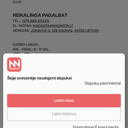
D.U.K
REIKALINGA PAGALBA?
TEL.:
+370 686 85425
EL. PAŠTAS:
NAGAVITA@NAGAVITA.LT
ADRESAS:
JONAVOS G. 138 KAUNAS, 44136 LIETUVA
DARBO LAIKAS:
PIR. - PENK.: 9 - 17 VAL.
Šioje svetainėje naudojami slapukai
Slapukų pasirinkimai
© 2026 Visos Teisės Saugomos.
Leisti visus
Privatumo politika
Leisti būtinus
Tekstinis ir grafinis svetainės turinys priklauso UAB Nagavita ir negali būti
naudojamas kituose šaltiniuose be mūsų leidimo ir be nuorodos į šaltinį.
Sprendimas
:
Expertmedia
Sukūrė:
Expertmedia