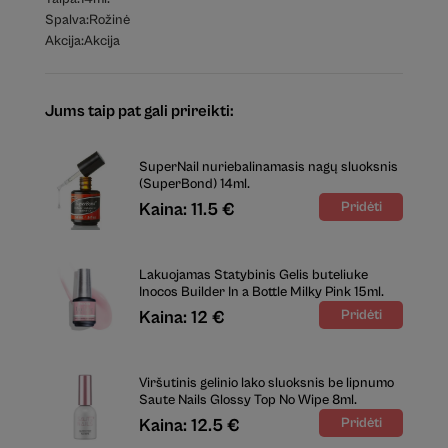
Spalva:
Rožinė
Akcija:
Akcija
Jums taip pat gali prireikti:
SuperNail nuriebalinamasis nagų sluoksnis
(SuperBond) 14ml.
Kaina: 11.5 €
Lakuojamas Statybinis Gelis buteliuke
Inocos Builder In a Bottle Milky Pink 15ml.
Kaina: 12 €
Viršutinis gelinio lako sluoksnis be lipnumo
Saute Nails Glossy Top No Wipe 8ml.
Kaina: 12.5 €