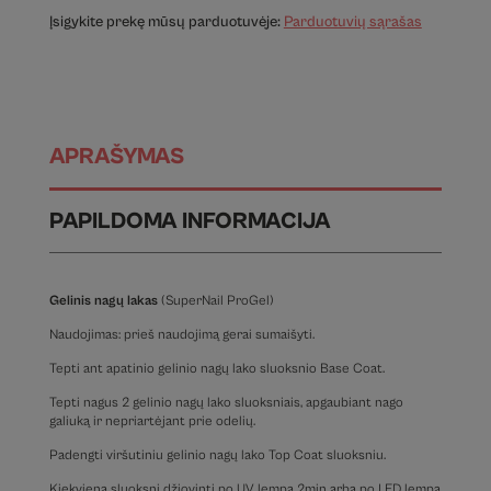
Įsigykite prekę mūsų parduotuvėje:
Parduotuvių sąrašas
APRAŠYMAS
PAPILDOMA INFORMACIJA
Gelinis nagų lakas
(SuperNail ProGel)
Naudojimas: prieš naudojimą gerai sumaišyti.
Tepti ant apatinio gelinio nagų lako sluoksnio Base Coat.
Tepti nagus 2 gelinio nagų lako sluoksniais, apgaubiant nago
galiuką ir nepriartėjant prie odelių.
Padengti viršutiniu gelinio nagų lako Top Coat sluoksniu.
Kiekvieną sluoksnį džiovinti po UV lempa 2min arba po LED lempa