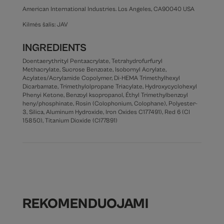
American International Industries. Los Angeles, CA90040 USA
Kilmės šalis: JAV
INGREDIENTS
Doentaerythrityl Pentaacrylate, Tetrahydrofurfuryl
Methacrylate, Sucrose Benzoate, Isobornyl Acrylate,
Acylates/Acrylamide Copolymer, Di-HEMA Trimethylhexyl
Dicarbamate, Trimethylolpropane Triacylate, Hydroxycyclohexyl
Phenyi Ketone, Benzoyl ksopropanol, Éthyl Trimethylbenzoyl
heny/phosphinate, Rosin (Colophonium, Colophane), Polyester-
3, Silica, Aluminum Hydroxide, Iron Oxides C177491), Red 6 (CI
15850), Titanium Dioxide (CI77891)
REKOMENDUOJAMI