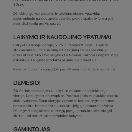
30sek.
Dėl skirtingų kompiuterių ir telefonų ekranų ypatybių,
elektroninėje parduotuvėje esančių prekių spalva ir forma gali
neatitikti realių prekių spalvų.
LAIKYMO IR NAUDOJIMO YPATUMAI
Laikykite sausoje vietoje, 5–25 °C temperatūroje. Laikykite
atokiau nuo šilumos šaltinių ir tiesioginių saulės spindulių.
Produktas išlaiko savo savybes tik tinkamai laikomas nepažeistoje
pakuotėje. Laikykite produktą originalioje pakuotėje.
Rekomenduojama sunaudoti per 24 mėn. nuo atidarymo dienos.
DĖMESIO!
Tik išoriniam naudojimui. Laikykite vaikams nepasiekiamoje
vietoje. Nenurykite, neįkvėpkite. Patekus į akis, nuplaukite dideliu
kiekiu vandens. Esant alergijai vienam ar keliems ingredientams,
nenaudokite. Nenaudokite produkto, jeigu jo pakuotė pažeista.
Dėl ingredientų kilmės, skirtingų partijų produkto išvaizda gali
skirtis – tai neturi įtakos produkto kokybei.
GAMINTOJAS