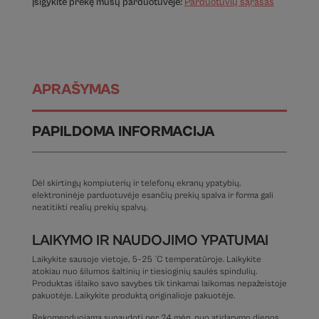
Įsigykite prekę mūsų parduotuvėje:
Parduotuvių sąrašas
APRAŠYMAS
PAPILDOMA INFORMACIJA
Dėl skirtingų kompiuterių ir telefonų ekranų ypatybių,
elektroninėje parduotuvėje esančių prekių spalva ir forma gali
neatitikti realių prekių spalvų.
LAIKYMO IR NAUDOJIMO YPATUMAI
Laikykite sausoje vietoje, 5–25 °C temperatūroje. Laikykite
atokiau nuo šilumos šaltinių ir tiesioginių saulės spindulių.
Produktas išlaiko savo savybes tik tinkamai laikomas nepažeistoje
pakuotėje. Laikykite produktą originalioje pakuotėje.
Rekomenduojama sunaudoti per 24 mėn. nuo atidarymo dienos.