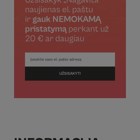
Užsisakyk „Nagavita“
naujienas el. paštu
ir
gauk NEMOKAMĄ
pristatymą
perkant už
20 € ar daugiau
UŽSISAKYTI