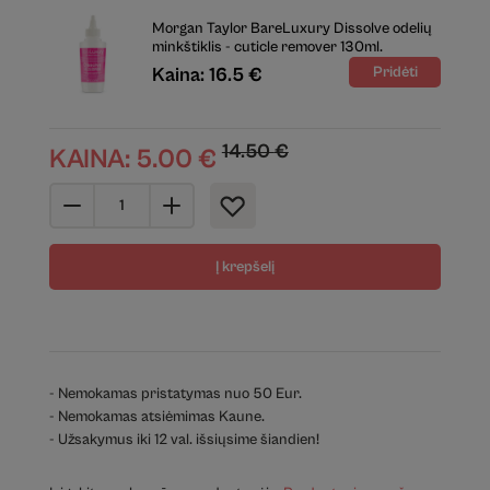
Morgan Taylor BareLuxury Dissolve odelių
minkštiklis - cuticle remover 130ml.
Kaina: 16.5 €
14.50
€
KAINA:
5.00
€
Į krepšelį
- Nemokamas pristatymas nuo 50 Eur.
- Nemokamas atsiėmimas Kaune.
- Užsakymus iki 12 val. išsiųsime šiandien!