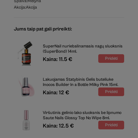
Spalva:
Mėlyna
Akcija:
Akcija
Jums taip pat gali prireikti:
SuperNail nuriebalinamasis nagų sluoksnis
(SuperBond) 14ml.
Kaina: 11.5 €
Lakuojamas Statybinis Gelis buteliuke
Inocos Builder In a Bottle Milky Pink 15ml.
Kaina: 12 €
Viršutinis gelinio lako sluoksnis be lipnumo
Saute Nails Glossy Top No Wipe 8ml.
Kaina: 12.5 €