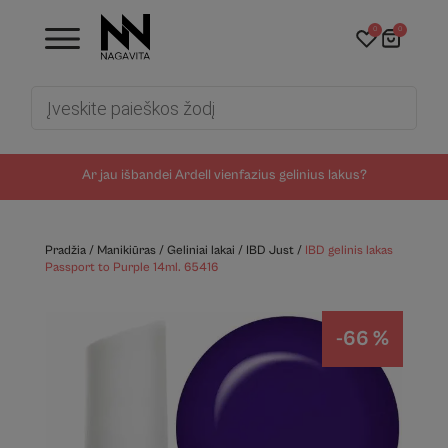
0
0
Products
search
Ar jau išbandei Ardell vienfazius gelinius lakus?
Pradžia
/
Manikiūras
/
Geliniai lakai
/
IBD Just
/
IBD gelinis lakas
Passport to Purple 14ml. 65416
-66 %