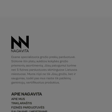
Esame specializuota grožio prekių parduotuvė.
Siūlome itin platų aukštos kokybės grožio
priemonių asortimentą. Jūsų patogumui turime
net 5 fizines parduotuves skirtinguose Lietuvos
miestuose. Mums rūpi ne tik Jūsų grožis, bet ir
saugumas, todėl pas mus rasite tik patikimų
gamintojų, sertifikuotus produktus.
APIE NAGAVITA
APIE MUS
TINKLARAŠTIS
FIZINĖS PARDUOTUVĖS
SALONAMS / MEISTRAMS