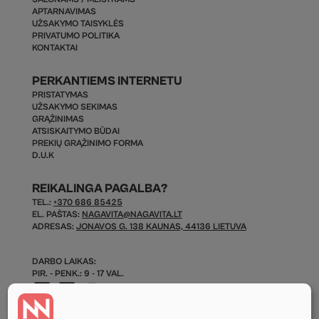
APTARNAVIMAS
UŽSAKYMO TAISYKLĖS
PRIVATUMO POLITIKA
KONTAKTAI
PERKANTIEMS INTERNETU
PRISTATYMAS
UŽSAKYMO SEKIMAS
GRĄŽINIMAS
ATSISKAITYMO BŪDAI
PREKIŲ GRĄŽINIMO FORMA
D.U.K
REIKALINGA PAGALBA?
TEL.:
+370 686 85425
EL. PAŠTAS:
NAGAVITA@NAGAVITA.LT
ADRESAS:
JONAVOS G. 138 KAUNAS, 44136 LIETUVA
DARBO LAIKAS:
PIR. - PENK.: 9 - 17 VAL.