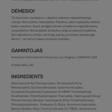
DĖMESIO!
Tik išoriniam naudojimui. Laikykite vaikams nepasiekiamoje
vietoje. Nenurykite, neįkvėpkite. Patekus į akis, nuplaukite dideliu
kiekiu vandens. Esant alergijai vienam ar keliems ingredientams,
nenaudokite. Nenaudokite produkto, jeigu jo pakuotė pažeista.
Dėl ingredientų kilmės, skirtingų partijų produkto išvaizda gali
skirtis – tai neturi įtakos produkto kokybei.
GAMINTOJAS
American International Industries. Los Angeles, CA90040 USA
Kilmės šalis: JAV
INGREDIENTS
Dipentaerythrityl Pentaacrylate, Tetrahydrofurfuryl
Methacrylate, Sucrose Benzoate, Isobornyl Acrylate,
Acrylates/Acrylamide Copolymer, Di-HEMA Trimethylhexyl
Dicarbamate, Trimethylolpropane Triacrylate, Hydroxycyclohexyl
Phenyl Ketone, Benzoyl Isopropanol, Ethyl Trimethylbenzoyl
Phenylphosphinate, Polyester-3, Silica, Aluminum Hydroxide,
Barium Sulfate, Mica, Titanium Dioxide (CI 77891), Ultramarines