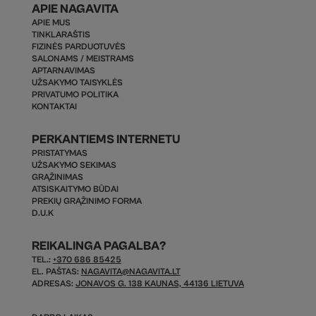
APIE NAGAVITA
APIE MUS
TINKLARAŠTIS
FIZINĖS PARDUOTUVĖS
SALONAMS / MEISTRAMS
APTARNAVIMAS
UŽSAKYMO TAISYKLĖS
PRIVATUMO POLITIKA
KONTAKTAI
PERKANTIEMS INTERNETU
PRISTATYMAS
UŽSAKYMO SEKIMAS
GRĄŽINIMAS
ATSISKAITYMO BŪDAI
PREKIŲ GRĄŽINIMO FORMA
D.U.K
REIKALINGA PAGALBA?
TEL.:
+370 686 85425
EL. PAŠTAS:
NAGAVITA@NAGAVITA.LT
ADRESAS:
JONAVOS G. 138 KAUNAS, 44136 LIETUVA