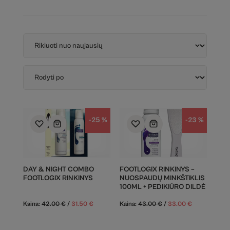
-25 %
-23 %
DAY & NIGHT COMBO
FOOTLOGIX RINKINYS –
FOOTLOGIX RINKINYS
NUOSPAUDŲ MINKŠTIKLIS
100ML + PEDIKIŪRO DILDĖ
Kaina:
42.00
€
/
31.50
€
Kaina:
43.00
€
/
33.00
€