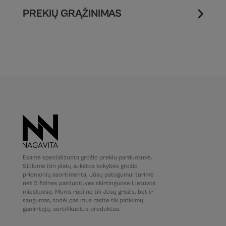
PREKIŲ GRĄŽINIMAS
Esame specializuota grožio prekių parduotuvė.
Siūlome itin platų aukštos kokybės grožio
priemonių asortimentą. Jūsų patogumui turime
net 5 fizines parduotuves skirtinguose Lietuvos
miestuose. Mums rūpi ne tik Jūsų grožis, bet ir
saugumas, todėl pas mus rasite tik patikimų
gamintojų, sertifikuotus produktus.