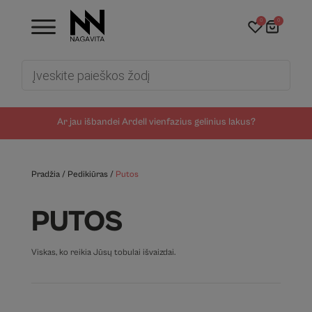
0
0
Products
search
Ar jau išbandei Ardell vienfazius gelinius lakus?
Pradžia
/
Pedikiūras
/
Putos
PUTOS
Viskas, ko reikia Jūsų tobulai išvaizdai.