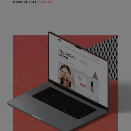
Kaina:
20.00
€
/
17.00
€