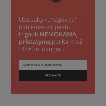
Užsisakyk „Nagavita“
naujienas el. paštu
ir
gauk NEMOKAMĄ
pristatymą
perkant už
20 € ar daugiau
UŽSISAKYTI