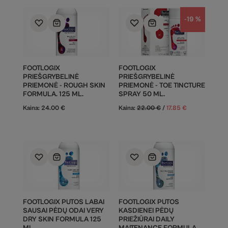
-19 %
FOOTLOGIX
FOOTLOGIX
PRIEŠGRYBELINĖ
PRIEŠGRYBELINĖ
PRIEMONĖ - ROUGH SKIN
PRIEMONĖ - TOE TINCTURE
FORMULA. 125 ML.
SPRAY 50 ML.
Kaina:
24.00
€
Kaina:
22.00
€
/
17.85
€
FOOTLOGIX PUTOS LABAI
FOOTLOGIX PUTOS
SAUSAI PĖDŲ ODAI VERY
KASDIENEI PĖDŲ
DRY SKIN FORMULA 125
PRIEŽIŪRAI DAILY