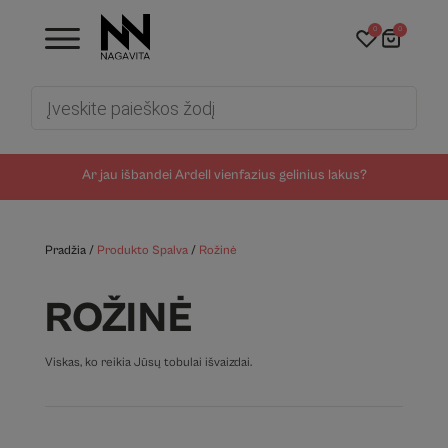
0
0
Products
search
Ar jau išbandei Ardell vienfazius gelinius lakus?
Pradžia
/
Produkto Spalva
/
Rožinė
ROŽINĖ
Viskas, ko reikia Jūsų tobulai išvaizdai.