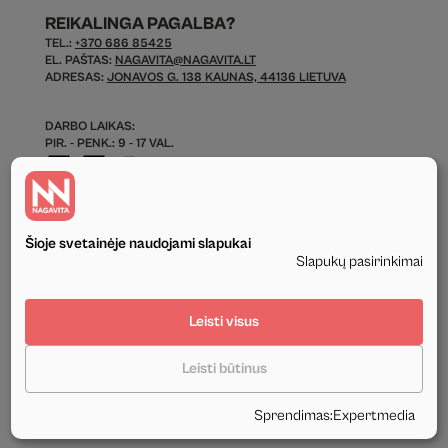
REIKALINGA PAGALBA?
TEL.:
+370 686 85425
EL. PAŠTAS:
NAGAVITA@NAGAVITA.LT
ADRESAS:
JONAVOS G. 138 KAUNAS, 44136 LIETUVA
DARBO LAIKAS:
PIR. - PENK.: 9 - 17 VAL.
Šioje svetainėje naudojami slapukai
Slapukų pasirinkimai
© 2026 Visos Teisės Saugomos.
Leisti visus
Privatumo politika
Leisti būtinus
Tekstinis ir grafinis svetainės turinys priklauso UAB Nagavita ir negali būti
naudojamas kituose šaltiniuose be mūsų leidimo ir be nuorodos į šaltinį.
Sprendimas
:
Expertmedia
Sukūrė:
Expertmedia