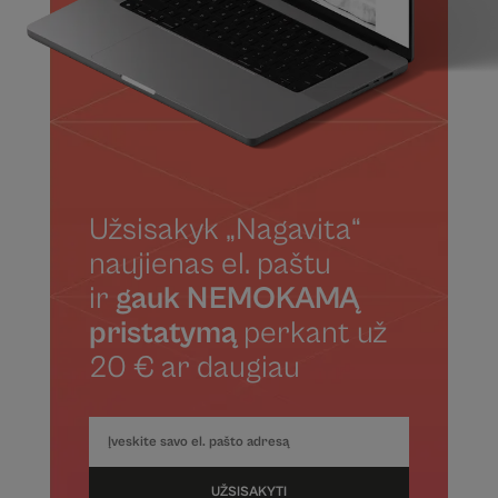
Užsisakyk „Nagavita“
naujienas el. paštu
ir
gauk NEMOKAMĄ
pristatymą
perkant už
20 € ar daugiau
UŽSISAKYTI