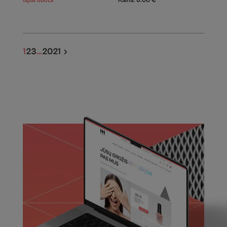
Išparduota
Kaina:
6.00
€
1
2
3
…
20
21