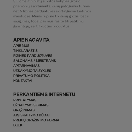
Siūlome itin platų aukštos kokybės grožio
priemonių asortimentą. Jūsų patogumui turime
net 5 fizines parduotuves skirtinguose Lietuvos
miestuose. Mums rūpi ne tik Jūsų grožis, bet ir
saugumas, todėl pas mus rasite tik patikimų
gamintojų, sertifikuotus produktus.
APIE NAGAVITA
APIE MUS
TINKLARAŠTIS
FIZINĖS PARDUOTUVĖS
SALONAMS / MEISTRAMS
APTARNAVIMAS
UŽSAKYMO TAISYKLĖS
PRIVATUMO POLITIKA
KONTAKTAI
PERKANTIEMS INTERNETU
PRISTATYMAS
UŽSAKYMO SEKIMAS
GRĄŽINIMAS
ATSISKAITYMO BŪDAI
PREKIŲ GRĄŽINIMO FORMA
D.U.K