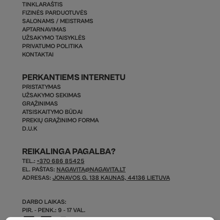
TINKLARAŠTIS
FIZINĖS PARDUOTUVĖS
SALONAMS / MEISTRAMS
APTARNAVIMAS
UŽSAKYMO TAISYKLĖS
PRIVATUMO POLITIKA
KONTAKTAI
PERKANTIEMS INTERNETU
PRISTATYMAS
UŽSAKYMO SEKIMAS
GRĄŽINIMAS
ATSISKAITYMO BŪDAI
PREKIŲ GRĄŽINIMO FORMA
D.U.K
REIKALINGA PAGALBA?
TEL.:
+370 686 85425
EL. PAŠTAS:
NAGAVITA@NAGAVITA.LT
ADRESAS:
JONAVOS G. 138 KAUNAS, 44136 LIETUVA
DARBO LAIKAS:
PIR. - PENK.: 9 - 17 VAL.