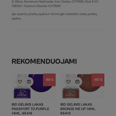
3, Silica, Aluminum Hydroxide, Iron Oxides C177491), Red 6 (CI
15850), Titanium Dioxide (CI77891)
ėje esančių prekių spalva ir forma gali neatitikti realių prekių
spalvų.
REKOMENDUOJAMI
-66 %
-66 %
IBD GELINIS LAKAS
IBD GELINIS LAKAS
PASSPORT TO PURPLE
BRONZE ME UP 14ML.
14ML. 65416
65413