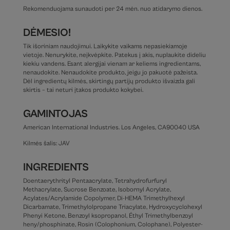
Rekomenduojama sunaudoti per 24 mėn. nuo atidarymo dienos.
DĖMESIO!
Tik išoriniam naudojimui. Laikykite vaikams nepasiekiamoje
vietoje. Nenurykite, neįkvėpkite. Patekus į akis, nuplaukite dideliu
kiekiu vandens. Esant alergijai vienam ar keliems ingredientams,
nenaudokite. Nenaudokite produkto, jeigu jo pakuotė pažeista.
Dėl ingredientų kilmės, skirtingų partijų produkto išvaizda gali
skirtis – tai neturi įtakos produkto kokybei.
GAMINTOJAS
American International Industries. Los Angeles, CA90040 USA
Kilmės šalis: JAV
INGREDIENTS
Doentaerythrityl Pentaacrylate, Tetrahydrofurfuryl
Methacrylate, Sucrose Benzoate, Isobornyl Acrylate,
Acylates/Acrylamide Copolymer, Di-HEMA Trimethylhexyl
Dicarbamate, Trimethylolpropane Triacylate, Hydroxycyclohexyl
Phenyi Ketone, Benzoyl ksopropanol, Éthyl Trimethylbenzoyl
heny/phosphinate, Rosin (Colophonium, Colophane), Polyester-