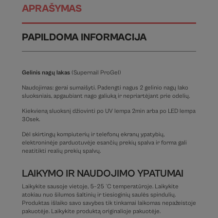
APRAŠYMAS
PAPILDOMA INFORMACIJA
Gelinis nagų lakas
(Supernail ProGel
)
Naudojimas: gerai sumaišyti. Padengti nagus 2 gelinio nagų lako
sluoksniais, apgaubiant nago galiuką ir nepriartėjant prie odelių.
Kiekvieną sluoksnį džiovinti po UV lempa 2min arba po LED lempa
30sek.
Dėl skirtingų kompiuterių ir telefonų ekranų ypatybių,
elektroninėje parduotuvėje esančių prekių spalva ir forma gali
neatitikti realių prekių spalvų.
LAIKYMO IR NAUDOJIMO YPATUMAI
Laikykite sausoje vietoje, 5–25 °C temperatūroje. Laikykite
atokiau nuo šilumos šaltinių ir tiesioginių saulės spindulių.
Produktas išlaiko savo savybes tik tinkamai laikomas nepažeistoje
pakuotėje. Laikykite produktą originalioje pakuotėje.