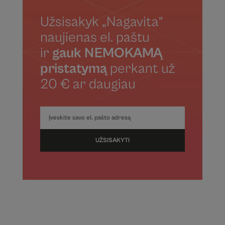
Užsisakyk „Nagavita“
naujienas el. paštu
ir
gauk NEMOKAMĄ
pristatymą
perkant už
20 € ar daugiau
UŽSISAKYTI