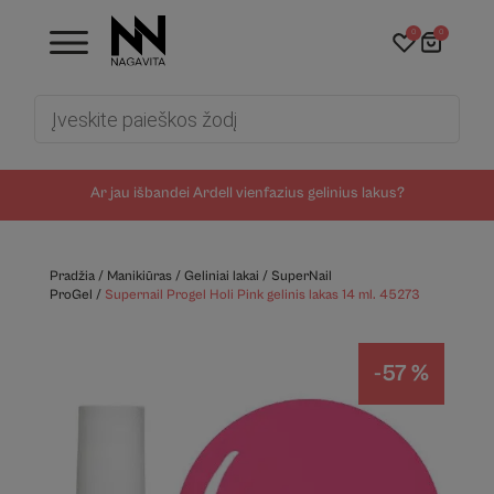
0
0
Products
search
Ar jau išbandei Ardell vienfazius gelinius lakus?
Pradžia
/
Manikiūras
/
Geliniai lakai
/
SuperNail
ProGel
/
Supernail Progel Holi Pink gelinis lakas 14 ml. 45273
-57 %