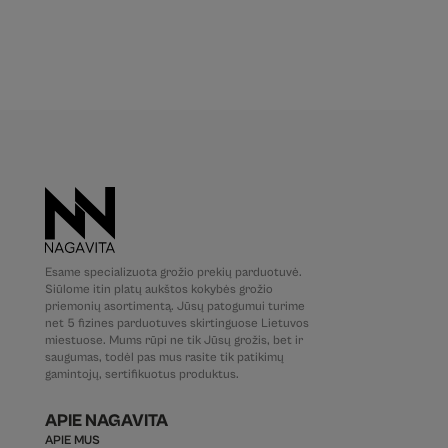
Esame specializuota grožio prekių parduotuvė.
Siūlome itin platų aukštos kokybės grožio
priemonių asortimentą. Jūsų patogumui turime
net 5 fizines parduotuves skirtinguose Lietuvos
miestuose. Mums rūpi ne tik Jūsų grožis, bet ir
saugumas, todėl pas mus rasite tik patikimų
gamintojų, sertifikuotus produktus.
APIE NAGAVITA
APIE MUS