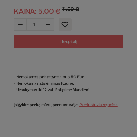
11.50
€
KAINA:
5.00
€
Į krepšelį
- Nemokamas pristatymas nuo 50 Eur.
- Nemokamas atsiėmimas Kaune.
- Užsakymus iki 12 val. išsiųsime šiandien!
Įsigykite prekę mūsų parduotuvėje:
Parduotuvių sąrašas