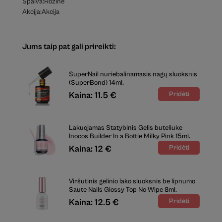
Spalva:
Rožinė
Akcija:
Akcija
Jums taip pat gali prireikti:
SuperNail nuriebalinamasis nagų sluoksnis
(SuperBond) 14ml.
Kaina: 11.5 €
Lakuojamas Statybinis Gelis buteliuke
Inocos Builder In a Bottle Milky Pink 15ml.
Kaina: 12 €
Viršutinis gelinio lako sluoksnis be lipnumo
Saute Nails Glossy Top No Wipe 8ml.
Kaina: 12.5 €