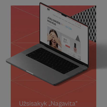
Užsisakyk „Nagavita“