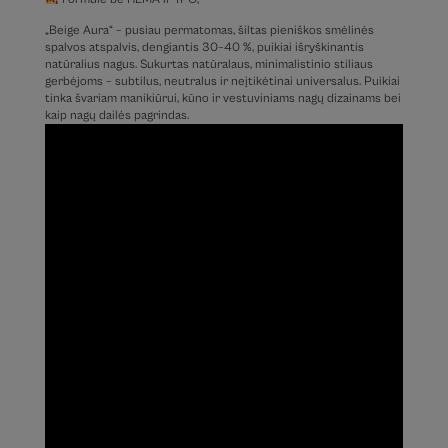
„Beige Aura“ – pusiau permatomas, šiltas pieniškos smėlinės
spalvos atspalvis, dengiantis 30–40 %, puikiai išryškinantis
natūralius nagus. Sukurtas natūralaus, minimalistinio stiliaus
gerbėjoms – subtilus, neutralus ir neįtikėtinai universalus. Puikiai
tinka švariam manikiūrui, kūno ir vestuviniams nagų dizainams bei
kaip nagų dailės pagrindas.