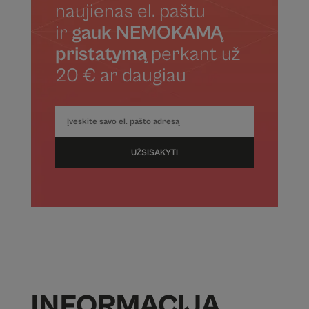
naujienas el. paštu
ir
gauk NEMOKAMĄ
pristatymą
perkant už
20 € ar daugiau
UŽSISAKYTI
INFORMACIJA