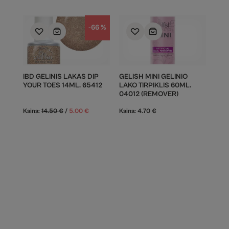
-66 %
IBD GELINIS LAKAS DIP
GELISH MINI GELINIO
YOUR TOES 14ML. 65412
LAKO TIRPIKLIS 60ML.
04012 (REMOVER)
Kaina:
14.50
€
/
5.00
€
Kaina:
4.70
€