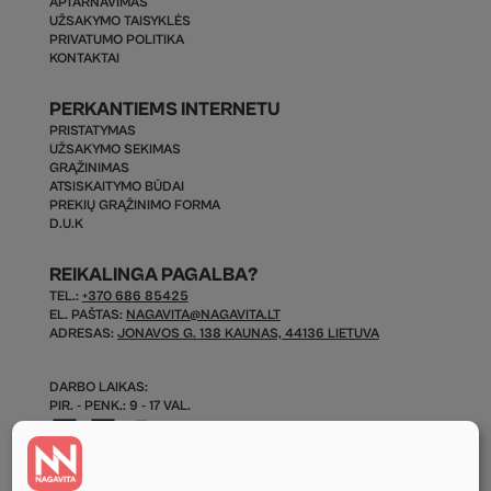
APTARNAVIMAS
UŽSAKYMO TAISYKLĖS
PRIVATUMO POLITIKA
KONTAKTAI
PERKANTIEMS INTERNETU
PRISTATYMAS
UŽSAKYMO SEKIMAS
GRĄŽINIMAS
ATSISKAITYMO BŪDAI
PREKIŲ GRĄŽINIMO FORMA
D.U.K
REIKALINGA PAGALBA?
TEL.:
+370 686 85425
EL. PAŠTAS:
NAGAVITA@NAGAVITA.LT
ADRESAS:
JONAVOS G. 138 KAUNAS, 44136 LIETUVA
DARBO LAIKAS:
PIR. - PENK.: 9 - 17 VAL.