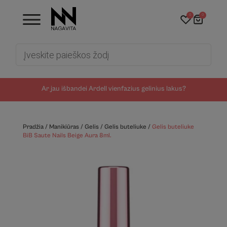
0
0
Products
search
Ar jau išbandei Ardell vienfazius gelinius lakus?
Pradžia
/
Manikiūras
/
Gelis
/
Gelis buteliuke
/
Gelis buteliuke
BiB Saute Nails Beige Aura 8ml.