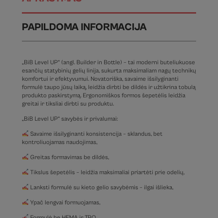
PAPILDOMA INFORMACIJA
„BiB Level UP“ (angl. Builder in Bottle) – tai moderni buteliukuose
esančių statybinių gelių linija, sukurta maksimaliam nagų technikų
komfortui ir efektyvumui. Novatoriška, savaime išsilyginanti
formulė taupo jūsų laiką, leidžia dirbti be dildės ir užtikrina tobulą
produkto paskirstymą. Ergonomiškos formos šepetėlis leidžia
greitai ir tiksliai dirbti su produktu.
„BiB Level UP“ savybės ir privalumai:
Savaime išsilyginanti konsistencija – sklandus, bet
kontroliuojamas naudojimas,
Greitas formavimas be dildės,
Tikslus šepetėlis – leidžia maksimaliai priartėti prie odelių,
Lanksti formulė su kieto gelio savybėmis – ilgai išlieka,
Ypač lengvai formuojamas,
Formulė be HEMA ir TPO,