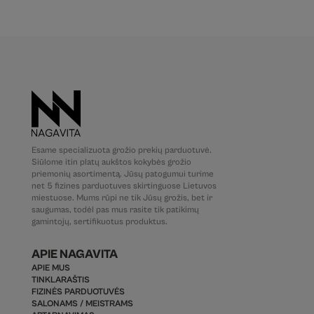
Esame specializuota grožio prekių parduotuvė.
Siūlome itin platų aukštos kokybės grožio
priemonių asortimentą. Jūsų patogumui turime
net 5 fizines parduotuves skirtinguose Lietuvos
miestuose. Mums rūpi ne tik Jūsų grožis, bet ir
saugumas, todėl pas mus rasite tik patikimų
gamintojų, sertifikuotus produktus.
APIE NAGAVITA
APIE MUS
TINKLARAŠTIS
FIZINĖS PARDUOTUVĖS
SALONAMS / MEISTRAMS