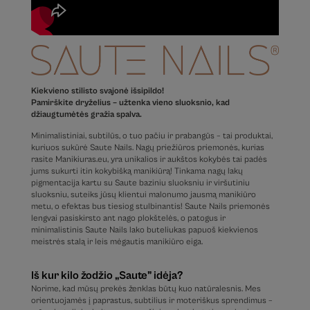
Kiekvieno stilisto svajonė išsipildo!
Pamirškite dryželius – užtenka vieno sluoksnio, kad
džiaugtumėtės gražia spalva.
Minimalistiniai, subtilūs, o tuo pačiu ir prabangūs – tai produktai,
kuriuos sukūrė Saute Nails. Nagų priežiūros priemonės, kurias
rasite Manikiuras.eu, yra unikalios ir aukštos kokybės tai padės
jums sukurti itin kokybišką manikiūrą! Tinkama nagų lakų
pigmentacija kartu su Saute baziniu sluoksniu ir viršutiniu
sluoksniu, suteiks jūsų klientui malonumo jausmą manikiūro
metu, o efektas bus tiesiog stulbinantis! Saute Nails priemonės
lengvai pasiskirsto ant nago plokštelės, o patogus ir
minimalistinis Saute Nails lako buteliukas papuoš kiekvienos
meistrės stalą ir leis mėgautis manikiūro eiga.
Iš kur kilo žodžio „Saute” idėja?
Norime, kad mūsų prekės ženklas būtų kuo natūralesnis. Mes
orientuojamės į paprastus, subtilius ir moteriškus sprendimus –