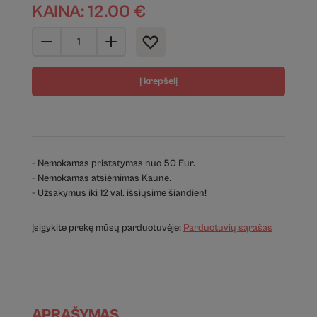
KAINA:
12.00
€
Į krepšelį
- Nemokamas pristatymas nuo 50 Eur.
- Nemokamas atsiėmimas Kaune.
- Užsakymus iki 12 val. išsiųsime šiandien!
Įsigykite prekę mūsų parduotuvėje:
Parduotuvių sąrašas
APRAŠYMAS