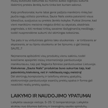
mūsų buteliuko baltumas su rožinio aukso logotipu sukuria
išskirtinį prekės ženklą, kuris tinka bet kuriam salonui.
Kaip profesionalai, kurie labai gerai pažįsta manikiūro rinką bei
jaučia nagų stilisto poreikius, Saute Nails siekia pateisinti visus
lūkesčius, susijusius su prekės ženklo kokybe. Puikiai žinome, kad
vieni manikiūro meistrai mėgsta dirbti su skystais, skaidriais
pagrindais, o kiti renkasi tirštą, savaime išsilyginančią medžiagą –
todėl nusprendėme sukurti dvi skirtingas tekstūras.
Tas pats ir su viršutiniais gelinio lako sluoksniais – ar tirštesnis ar
skystesnis, ar su lipniu sluoksniu ar be lipnumo, o gal tiesiog
SAUTE…?
Neįmanoma apibūdinti visų produktų vienu sakiniu, todėl
kviečiame apsipirkti mūsų internetinėje parduotuvėje
manikiuras.eu, taip pat Nagavita fizinėse parduotuvėse Lietuvoje.
Kiekvienas „Saute Nails” produktas buvo sukurtas taip, kad
patenkintų kiekvieną, net ir reikliausią nagų meistrą!
Dėl skirtingų kompiuterių ir telefonų ekranų ypatybių,
elektroninėje parduotuvėje esančių prekių spalva ir forma gali
neatitikti realių prekių spalvų.
LAIKYMO IR NAUDOJIMO YPATUMAI
Laikykite sausoje vietoje, 5–25 °C temperatūroje. Laikykite
atokiau nuo šilumos šaltinių ir tiesioginių saulės spindulių.