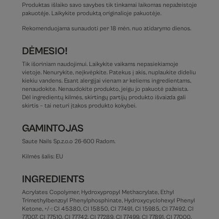
Produktas išlaiko savo savybes tik tinkamai laikomas nepažeistoje
pakuotėje. Laikykite produktą originalioje pakuotėje.
Rekomenduojama sunaudoti per 18 mėn. nuo atidarymo dienos.
DĖMESIO!
Tik išoriniam naudojimui. Laikykite vaikams nepasiekiamoje
vietoje. Nenurykite, neįkvėpkite. Patekus į akis, nuplaukite dideliu
kiekiu vandens. Esant alergijai vienam ar keliems ingredientams,
nenaudokite. Nenaudokite produkto, jeigu jo pakuotė pažeista.
Dėl ingredientų kilmės, skirtingų partijų produkto išvaizda gali
skirtis – tai neturi įtakos produkto kokybei.
GAMINTOJAS
Saute Nails Sp.z.o.o 26-600 Radom.
Kilmės šalis: EU
INGREDIENTS
Acrylates Copolymer, Hydroxypropyl Methacrylate, Ethyl
Trimethylbenzoyl Phenylphosphinate, Hydroxycyclohexyl Phenyl
Ketone, +/-: CI 45380, CI 15850, CI 77491, CI 15985, CI 77492, CI
77007, CI 77510, CI 77742, CI 77289, CI 77499, CI 77891, CI 77000,