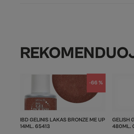
REKOMENDUO
-66 %
IBD GELINIS LAKAS BRONZE ME UP
GELISH G
14ML. 65413
480ML. 