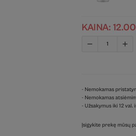
KAINA:
12.0
- Nemokamas pristaty
- Nemokamas atsiėmim
- Užsakymus iki 12 val. 
Įsigykite prekę mūsų 