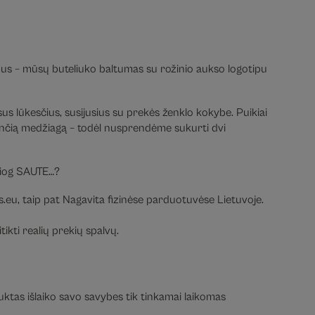
mus – mūsų buteliuko baltumas su rožinio aukso logotipu
visus lūkesčius, susijusius su prekės ženklo kokybe. Puikiai
ginančią medžiagą – todėl nusprendėme sukurti dvi
iesiog SAUTE…?
.eu, taip pat Nagavita fizinėse parduotuvėse Lietuvoje.
ikti realių prekių spalvų.
duktas išlaiko savo savybes tik tinkamai laikomas