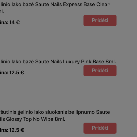
linio lako bazė Saute Nails Express Base Clear
l.
ina: 14 €
linio lako bazė Saute Nails Luxury Pink Base 8ml.
ina: 12.5 €
ršutinis gelinio lako sluoksnis be lipnumo Saute
ils Glossy Top No Wipe 8ml.
ina: 12.5 €