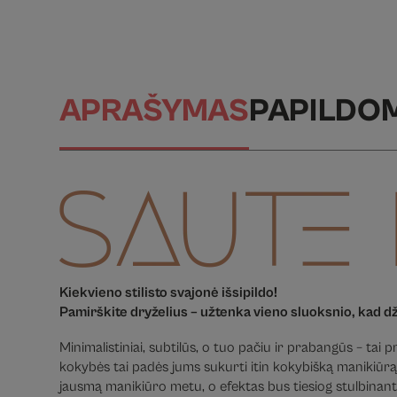
APRAŠYMAS
PAPILDO
Kiekvieno stilisto svajonė išsipildo!
Pamirškite dryželius – užtenka vieno sluoksnio, kad d
Minimalistiniai, subtilūs, o tuo pačiu ir prabangūs – tai
kokybės tai padės jums sukurti itin kokybišką manikiūrą
jausmą manikiūro metu, o efektas bus tiesiog stulbinanti