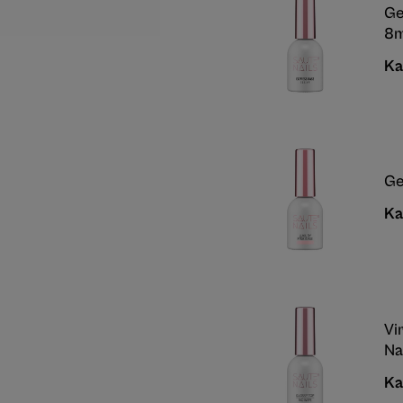
Ge
8m
Ka
Ge
Ka
Vi
Na
Ka