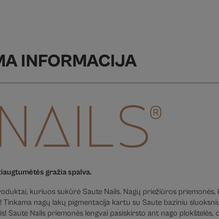
MA INFORMACIJA
žiaugtumėtės gražia spalva.
 produktai, kuriuos sukūrė Saute Nails. Nagų priežiūros priemonės, k
! Tinkama nagų lakų pigmentacija kartu su Saute baziniu sluoksniu 
s! Saute Nails priemonės lengvai pasiskirsto ant nago plokštelės, o 