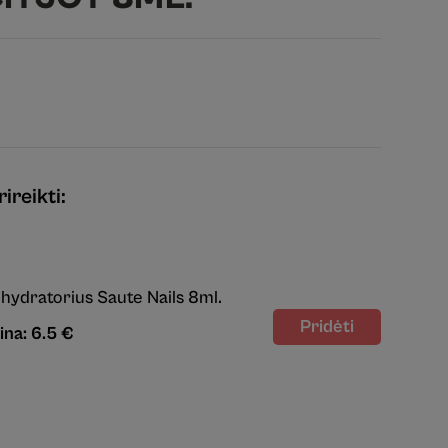
ireikti:
hydratorius Saute Nails 8ml.
ina: 6.5 €