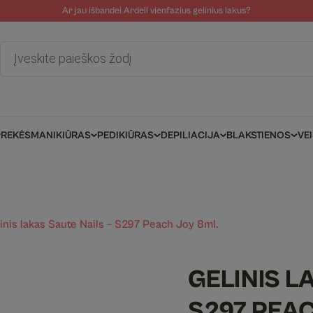
Ar jau išbandei Ardell vienfazius gelinius lakus?
tolinė pagalba
Tinklaraštis
Salonams/Meistrams
Informacija kli
Products
search
PREKĖS
MANIKIŪRAS
PEDIKIŪRAS
DEPILIACIJA
BLAKSTIENOS
VE
inis lakas Saute Nails – S297 Peach Joy 8ml.
GELINIS L
S297 PEAC