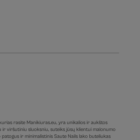
urias rasite Manikiuras.eu, yra unikalios ir aukštos
ir viršutiniu sluoksniu, suteiks jūsų klientui malonumo
patogus ir minimalistinis Saute Nails lako buteliukas