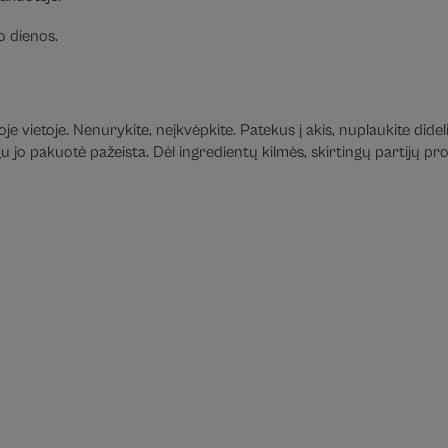
 dienos.
e vietoje. Nenurykite, neįkvėpkite. Patekus į akis, nuplaukite didel
jo pakuotė pažeista. Dėl ingredientų kilmės, skirtingų partijų prod