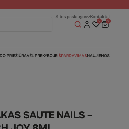
entams
Fizinės parduotuvės
Kitos paslaugos
Kontaktai
0
0
IDO PRIEŽIŪRA
VĖL PREKYBOJE
IŠPARDAVIMAS
NAUJIENOS
AKAS SAUTE NAILS –
H JOY 8ML.