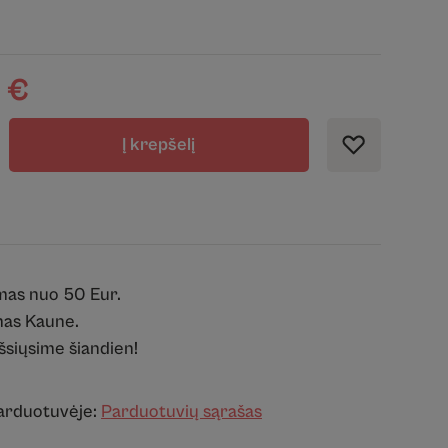
0
€
Į krepšelį
mas nuo 50 Eur.
as Kaune.
išsiųsime šiandien!
parduotuvėje:
Parduotuvių sąrašas