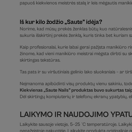
papuoš kiekvienos meistrės stalą ir leis mėgautis maniki
Iš kur kilo žodžio „Saute” idėja?
Norime, kad mūsų prekės ženklas būtų kuo natūralesnis.
sukuria išskirtinį prekės ženklą, kuris tinka bet kuriam s
Kaip profesionalai, kurie labai gerai pažįsta manikiūro rin
žinome, kad vieni manikiūro meistrai mėgsta dirbti su sky
skirtingas tekstūras.
Tas pats ir su viršutiniais gelinio lako sluoksniais – ar t
Neįmanoma apibūdinti visų produktų vienu sakiniu, todėl
Kiekvienas „Saute Nails” produktas buvo sukurtas taip,
Dėl skirtingų kompiuterių ir telefonų ekranų ypatybių, el
LAIKYMO IR NAUDOJIMO YPAT
Laikykite sausoje vietoje, 5–25 °C temperatūroje. Laikyki
nepažeistoje pakuotėje. Laikykite produktą originalioje 