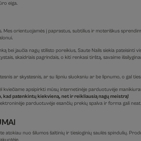
ūro eiga.
 Mes orientuojamės į paprastus, subtilius ir moteriškus sprendi
alonui.
ką bei jaučia nagų stilisto poreikius, Saute Nails siekia pateisinti 
stais, skaidriais pagrindais, o kiti renkasi tirštą, savaime išsily
irštesnis ar skystesnis, ar su lipniu sluoksniu ar be lipnumo, o gal t
 kviečiame apsipirkti mūsų internetinėje parduotuvėje manikiuras
 kad patenkintų kiekvieną, net ir reikliausią nagų meistrą!
ektroninėje parduotuvėje esančių prekių spalva ir forma gali neatit
UMAI
te atokiau nuo šilumos šaltinių ir tiesioginių saulės spindulių. Pro
pakuotėje.