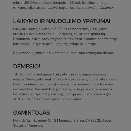
min, o LED šviesos diodo lempoje – 30 sek. Išlaikius lempoje
reikiamą laiko tarpą, nuvalyti nagus valomuoju skysčiu
Cleanser.
LAIKYMO IR NAUDOJIMO YPATUMAI
Laikykite sausoje vietoje, 5–25 °C temperatūroje. Laikykite
atokiau nuo šilumos šaltinių ir tiesioginių saulės spindulių.
Produktas išlaiko savo savybes tik tinkamai laikomas nepažeistoje
pakuotėje. Laikykite produktą originalioje pakuotėje.
Rekomenduojama sunaudoti per 18 mėn. nuo atidarymo dienos.
DĖMESIO!
Tik išoriniam naudojimui. Laikykite vaikams nepasiekiamoje
vietoje. Nenurykite, neįkvėpkite. Patekus į akis, nuplaukite dideliu
kiekiu vandens. Esant alergijai vienam ar keliems ingredientams,
nenaudokite. Nenaudokite produkto, jeigu jo pakuotė pažeista.
Dėl ingredientų kilmės, skirtingų partijų produkto išvaizda gali
skirtis – tai neturi įtakos produkto kokybei.
GAMINTOJAS
Hand & Nail Harmony. 1545 Moonstone Brea, CA92821, United
States of America.