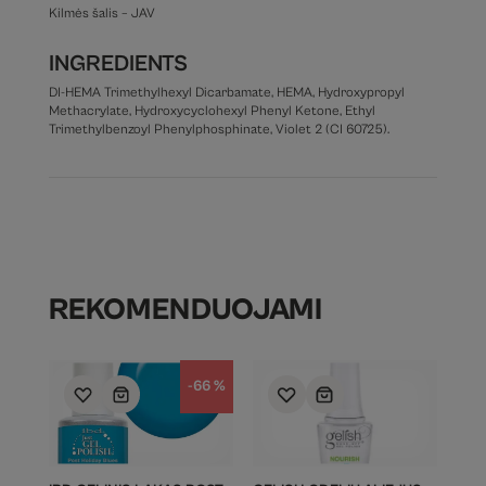
Kilmės šalis – JAV
INGREDIENTS
DI-HEMA Trimethylhexyl Dicarbamate, HEMA, Hydroxypropyl
Methacrylate, Hydroxycyclohexyl Phenyl Ketone, Ethyl
Trimethylbenzoyl Phenylphosphinate, Violet 2 (CI 60725).
REKOMENDUOJAMI
-66 %