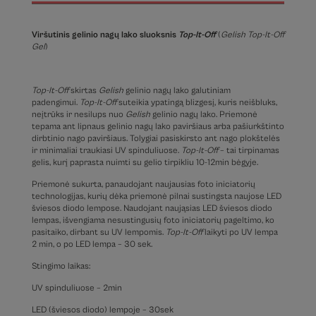
Viršutinis gelinio nagų lako sluoksnis
Top-It-Off
(
Gelish Top-It-Off
Gel
)
Top-It-Off
skirtas
Gelish
gelinio nagų lako galutiniam
padengimui.
Top-It-Off
suteikia ypatingą blizgesį, kuris neišbluks,
neįtrūks ir nesilups nuo
Gelish
gelinio nagų lako. Priemonė
tepama ant lipnaus gelinio nagų lako paviršiaus arba pašiurkštinto
dirbtinio nago paviršiaus. Tolygiai pasiskirsto ant nago plokštelės
ir minimaliai traukiasi UV spinduliuose.
Top-It-Off
– tai tirpinamas
gelis, kurį paprasta nuimti su gelio tirpikliu 10-12min bėgyje.
Priemonė sukurta, panaudojant naujausias foto iniciatorių
technologijas, kurių dėka priemonė pilnai sustingsta naujose LED
šviesos diodo lempose. Naudojant naująsias LED šviesos diodo
lempas, išvengiama nesustingusių foto iniciatorių pageltimo, ko
pasitaiko, dirbant su UV lempomis.
Top-It-Off
laikyti po UV lempa
2 min, o po LED lempa – 30 sek.
Stingimo laikas:
UV spinduliuose – 2min
LED (šviesos diodo) lempoje – 30sek