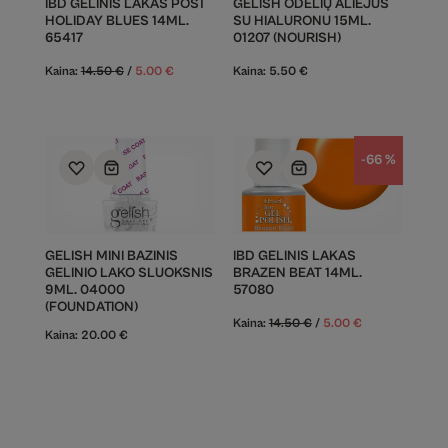
IBD GELINIS LAKAS POST
GELISH ODELIŲ ALIEJUS
HOLIDAY BLUES 14ML.
SU HIALURONU 15ML.
65417
01207 (NOURISH)
Kaina:
14.50
€
/
5.00
€
Kaina:
5.50
€
-66 %
GELISH MINI BAZINIS
IBD GELINIS LAKAS
GELINIO LAKO SLUOKSNIS
BRAZEN BEAT 14ML.
9ML. 04000
57080
(FOUNDATION)
Kaina:
14.50
€
/
5.00
€
Kaina:
20.00
€