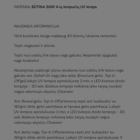
PASTABA:
BŪTINA 36W 4-ių lempučių UV lempa
.
NAUDINGA INFORMACIJA:
15ml buteliuko išeiga: maždaug 40 klientų (dviems rankoms);
Tepti negausiai ir plonai;
Tepti nuo odelių link laisvo nago galiuko. Nepamiršti apgaubti
nago kraštelio!
Naudojimas: padengti plonu sluoksniu nuo odelių link laisvo nago
galiuko ant
Gelish
UV nagų lako arba
Structure
gelio.
Top-It-
Off
gelį laikyti UV lempos spinduliuose 2 min, o LED šviesos diodo
lempoje – 30 sek. Išlaikius lempoje reikiamą laiko tarpą, nuvalyti
nagus valomuoju skysčiu
Cleanser
.
Ant
Reveal
gelio
Top-It-Off
priemonę tepti ant ’sušiaušto’ su
180grit dilde gelio paviršiaus ar lipnaus gelio paviršiaus. Laikyti
UV lempos spinduliuose 2 min, o LED šviesos diodo lempoje – 30
sek. Išlaikius lempoje reikiamą laiko tarpą, nuvalyti nagus
valomuoju skysčiu
Cleanser.
Ant akrilo nagų
Top-It-Off
priemonę tepti ant ’sušiaušto’ su
180grit dilde akrilo paviršiaus. Laikyti UV lempos spinduliuose 2