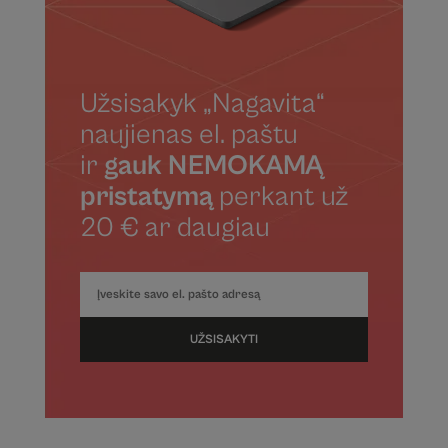
Užsisakyk „Nagavita“
naujienas el. paštu
ir
gauk NEMOKAMĄ
pristatymą
perkant už
20 € ar daugiau
UŽSISAKYTI