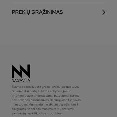
PREKIŲ GRĄŽINIMAS
Esame specializuota grožio prekių parduotuvė.
Siūlome itin platų aukštos kokybės grožio
priemonių asortimentą. Jūsų patogumui turime
net 5 fizines parduotuves skirtinguose Lietuvos
miestuose. Mums rūpi ne tik Jūsų grožis, bet ir
saugumas, todėl pas mus rasite tik patikimų
gamintojų, sertifikuotus produktus.