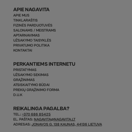
APIE NAGAVITA
APIE MUS
TINKLARAŠTIS
FIZINĖS PARDUOTUVĖS
SALONAMS / MEISTRAMS
APTARNAVIMAS
UŽSAKYMO TAISYKLĖS
PRIVATUMO POLITIKA
KONTAKTAI
PERKANTIEMS INTERNETU
PRISTATYMAS
UŽSAKYMO SEKIMAS
GRĄŽINIMAS
ATSISKAITYMO BŪDAI
PREKIŲ GRĄŽINIMO FORMA
D.U.K
REIKALINGA PAGALBA?
TEL.:
+370 686 85425
EL. PAŠTAS:
NAGAVITA@NAGAVITA.LT
ADRESAS:
JONAVOS G. 138 KAUNAS, 44136 LIETUVA