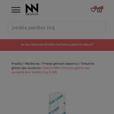
0
0
Products
search
Ar jau išbandei Ardell vienfazius gelinius lakus?
Pradžia
/
Manikiūras
/
Priedai geliniam lakavimui
/
Viršutinis
gelinio lako sluoksnis
/
Gelish MINI Viršutinis gelinio lako
sluoksnis 9ml. 04001 (Top It Off)