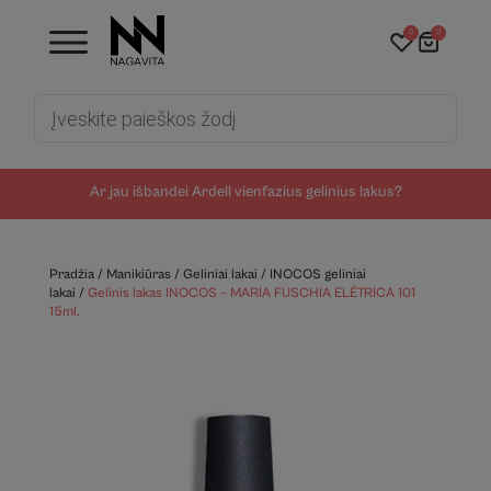
0
0
Products
search
Ar jau išbandei Ardell vienfazius gelinius lakus?
Pradžia
/
Manikiūras
/
Geliniai lakai
/
INOCOS geliniai
lakai
/
Gelinis lakas INOCOS – MARIA FUSCHIA ELÉTRICA 101
15ml.