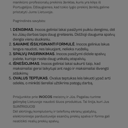
manikiūro profesionalų prekinis ženklas, kuris yra kilęs iš
Portugalijos. Džiaugiames, kad tokio lygio prekinį ženklą galime
pristatyti Jums Lietuvoje.
Pagrindinės savybės:
DENGIMAS
. Inocos geliniai lakai pasižymi puikiu dengimo, dėl
ko Jūsų darbas taps daug greitesnis. Didžioji dauguma spalvų
dengia vienu sluoksniu.
SAVAIME IŠSILYGINANTI FORMULĖ
. Inocos gelinius lakus
lengva naudoti, nes lakuojant, nelieka ruoželių.
SPALVŲ PASIRINKIMAS
. Inocos pasižymi didele spalvų
palete, kurioje rasite daug unikalių atspalvių.
IŠNEŠIOJIMAS
. Inocos geliniai lakai sukurti taip, kad
maksimaliai gerai laikytųsi ant nago ir maksimaliai išvengti
atšokimų
OVALUS TEPTUKAS
. Ovalus teptukas leis lakuoti ypač arti
odelės, o minkšti šereliai užtikrina patogų darbą.
Prisijunkite prie
INOCOS
meistrų ir Jūs. Pagaliau turime
galimybę Lietuvoje naudoti šiuos produktus. Tai linija, kuri Jus
SUINTRIGUOS!
Dėl skirtingų kompiuterių ir telefonų ekranų ypatybių,
elektroninėje parduotuvėje esančių prekių spalva ir forma gali
neatitikti realių prekių spalvų.