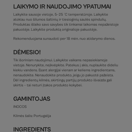
LAIKYMO IR NAUDOJIMO YPATUMAI
Laikykite sausoje vietoje, 5–25 °C temperatūroje. Laikykite
atokiau nuo šilumos šaltinių ir tiesioginių saulės spindulių.
Produktas išlaiko savo savybes tik tinkamai laikomas nepažeistoje
pakuotėje. Laikykite produktą originalioje pakuotėje.
Rekomenduojama sunaudoti per 18 mėn. nuo atidarymo dienos.
DĖMESIO!
Tik išoriniam naudojimui. Laikykite vaikams nepasiekiamoje
vietoje. Nenurykite, neįkvėpkite. Patekus į akis, nuplaukite dideliu
kiekiu vandens. Esant alergijai vienam ar keliems ingredientams,
nenaudokite. Nenaudokite produkto, jeigu jo pakuotė pažeista.
Dėl ingredientų kilmės, skirtingų partijų produkto išvaizda gali
skirtis – tai neturi įtakos produkto kokybei.
GAMINTOJAS
INOCOS
Kilmės šalis: Portugalija
INGREDIENTS