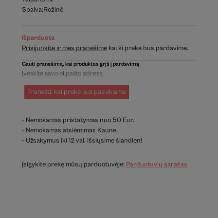
Spalva:
Rožinė
Išparduota
Prisijunkite ir mes pranešime
kai ši prekė bus pardavime.
Gauti pranešimą, kai produktas grįš į pardavimą
Pranešti, kai prekė bus pasiekiama
- Nemokamas pristatymas nuo 50 Eur.
- Nemokamas atsiėmimas Kaune.
- Užsakymus iki 12 val. išsiųsime šiandien!
Įsigykite prekę mūsų parduotuvėje:
Parduotuvių sąrašas