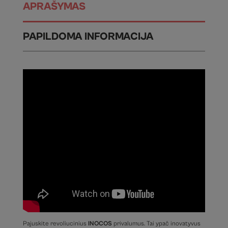
APRAŠYMAS
PAPILDOMA INFORMACIJA
Pajuskite revoliucinius
INOCOS
privalumus. Tai ypač inovatyvus