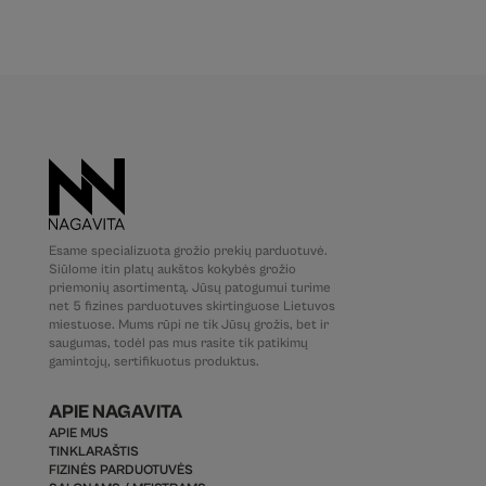
Esame specializuota grožio prekių parduotuvė.
Siūlome itin platų aukštos kokybės grožio
priemonių asortimentą. Jūsų patogumui turime
net 5 fizines parduotuves skirtinguose Lietuvos
miestuose. Mums rūpi ne tik Jūsų grožis, bet ir
saugumas, todėl pas mus rasite tik patikimų
gamintojų, sertifikuotus produktus.
APIE NAGAVITA
APIE MUS
TINKLARAŠTIS
FIZINĖS PARDUOTUVĖS