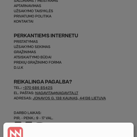
SALONAMS / MEISTRAMS
APTARNAVIMAS
UŽSAKYMO TAISYKLĖS
PRIVATUMO POLITIKA
KONTAKTAI
PERKANTIEMS INTERNETU
PRISTATYMAS
UŽSAKYMO SEKIMAS
GRĄŽINIMAS
ATSISKAITYMO BŪDAI
PREKIŲ GRĄŽINIMO FORMA
D.U.K
REIKALINGA PAGALBA?
TEL.:
+370 686 85425
EL. PAŠTAS:
NAGAVITA@NAGAVITA.LT
ADRESAS:
JONAVOS G. 138 KAUNAS, 44136 LIETUVA
DARBO LAIKAS:
PIR. - PENK.: 9 - 17 VAL.