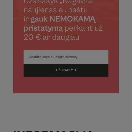
Užsisakyk „Nagavita“
naujienas el. paštu
ir
gauk NEMOKAMĄ
pristatymą
perkant už
20 € ar daugiau
UŽSISAKYTI