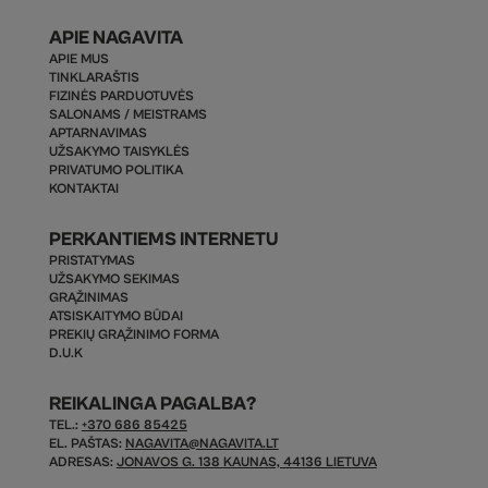
APIE NAGAVITA
APIE MUS
TINKLARAŠTIS
FIZINĖS PARDUOTUVĖS
SALONAMS / MEISTRAMS
APTARNAVIMAS
UŽSAKYMO TAISYKLĖS
PRIVATUMO POLITIKA
KONTAKTAI
PERKANTIEMS INTERNETU
PRISTATYMAS
UŽSAKYMO SEKIMAS
GRĄŽINIMAS
ATSISKAITYMO BŪDAI
PREKIŲ GRĄŽINIMO FORMA
D.U.K
REIKALINGA PAGALBA?
TEL.:
+370 686 85425
EL. PAŠTAS:
NAGAVITA@NAGAVITA.LT
ADRESAS:
JONAVOS G. 138 KAUNAS, 44136 LIETUVA