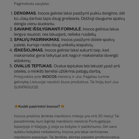
Pagrindinės savybės:
DENGIMAS
. Inocos geliniai lakai pasižymi puikiu dengimo, dėl
ko Jūsų darbas taps daug greitesnis. Didžioji dauguma spalvų
dengia vienu sluoksniu.
SAVAIME IŠSILYGINANTI FORMULĖ
. Inocos gelinius lakus
lengva naudoti, nes lakuojant, nelieka ruoželių.
SPALVŲ PASIRINKIMAS
. Inocos pasižymi didele spalvų
palete, kurioje rasite daug unikalių atspalvių.
IŠNEŠIOJIMAS
. Inocos geliniai lakai sukurti taip, kad
maksimaliai gerai laikytųsi ant nago ir maksimaliai išvengti
atšokimų
OVALUS TEPTUKAS
. Ovalus teptukas leis lakuoti ypač arti
odelės, o minkšti šereliai užtikrina patogų darbą.
Prisijunkite prie
INOCOS
meistrų ir Jūs. Pagaliau turime
galimybę Lietuvoje naudoti šiuos produktus. Tai linija, kuri Jus
SUINTRIGUOS!
Kodėl pasirinkti Inocos?
Inocos prekinis ženklas manikiūro rinkoje yra virš 20 metų! Tai
pavadinimas, kurį išgirdę manikiūro meistrai Portugalijoje,
Ispanijoje ir Itlaijoje, jį sieja su kokybe ir patikimumu. Dėl savo
aukštu kokybės reikalavimų, Inocos yra labai vertinamas
manikiūro pasaulyje. Tai ženklas, skirtas pasiekti profesionalius