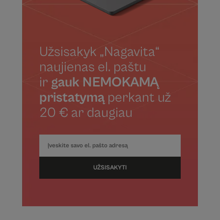
Užsisakyk „Nagavita“
naujienas el. paštu
ir
gauk NEMOKAMĄ
pristatymą
perkant už
20 € ar daugiau
UŽSISAKYTI