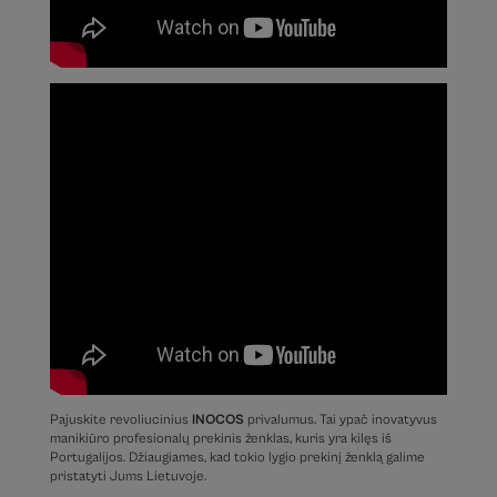
Pajuskite revoliucinius
INOCOS
privalumus. Tai ypač inovatyvus
manikiūro profesionalų prekinis ženklas, kuris yra kilęs iš
Portugalijos. Džiaugiames, kad tokio lygio prekinį ženklą galime
pristatyti Jums Lietuvoje.