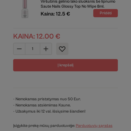
Viršutinis gelinio lako sluoksnis be lipnumo
Saute Nails Glossy Top No Wipe 8ml.
Kaina: 12.5 €
KAINA:
12.00
€
Į krepšelį
- Nemokamas pristatymas nuo 50 Eur.
- Nemokamas atsiėmimas Kaune.
- Užsakymus iki 12 val. išsiųsime šiandien!
Įsigykite prekę mūsų parduotuvėje:
Parduotuvių sąrašas