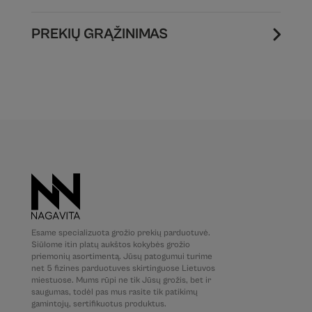
PREKIŲ GRĄŽINIMAS
Esame specializuota grožio prekių parduotuvė.
Siūlome itin platų aukštos kokybės grožio
priemonių asortimentą. Jūsų patogumui turime
net 5 fizines parduotuves skirtinguose Lietuvos
miestuose. Mums rūpi ne tik Jūsų grožis, bet ir
saugumas, todėl pas mus rasite tik patikimų
gamintojų, sertifikuotus produktus.