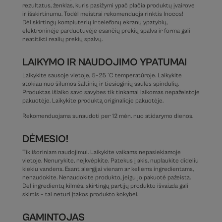
rezultatus, ženklas, kuris pasižymi ypač plačia produktų įvairove
ir išskirtinumu. Todėl meistrai rekomenduoja rinktis Inocos!
Dėl skirtingų kompiuterių ir telefonų ekranų ypatybių,
elektroninėje parduotuvėje esančių prekių spalva ir forma gali
neatitikti realių prekių spalvų.
LAIKYMO IR NAUDOJIMO YPATUMAI
Laikykite sausoje vietoje, 5–25 °C temperatūroje. Laikykite
atokiau nuo šilumos šaltinių ir tiesioginių saulės spindulių.
Produktas išlaiko savo savybes tik tinkamai laikomas nepažeistoje
pakuotėje. Laikykite produktą originalioje pakuotėje.
Rekomenduojama sunaudoti per 12 mėn. nuo atidarymo dienos.
DĖMESIO!
Tik išoriniam naudojimui. Laikykite vaikams nepasiekiamoje
vietoje. Nenurykite, neįkvėpkite. Patekus į akis, nuplaukite dideliu
kiekiu vandens. Esant alergijai vienam ar keliems ingredientams,
nenaudokite. Nenaudokite produkto, jeigu jo pakuotė pažeista.
Dėl ingredientų kilmės, skirtingų partijų produkto išvaizda gali
skirtis – tai neturi įtakos produkto kokybei.
GAMINTOJAS