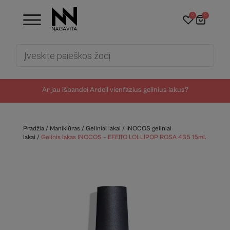
0
0
Products
search
Ar jau išbandei Ardell vienfazius gelinius lakus?
Pradžia
/
Manikiūras
/
Geliniai lakai
/
INOCOS geliniai
lakai
/
Gelinis lakas INOCOS – EFEITO LOLLIPOP ROSA 435 15ml.