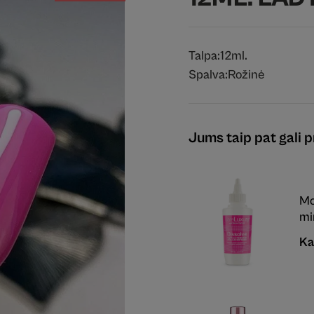
Talpa:
12ml.
Spalva:
Rožinė
Jums taip pat gali pr
Mo
mi
Ka