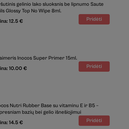
ršutinis gelinio lako sluoksnis be lipnumo Saute
ils Glossy Top No Wipe 8ml.
ina: 12.5 €
aimeris Inocos Super Primer 15ml.
ina: 10.00 €
ocos Nutri Rubber Base su vitaminu E ir B5 –
ipresniam bazių bei gelio išnešiojimui
ina: 14.5 €