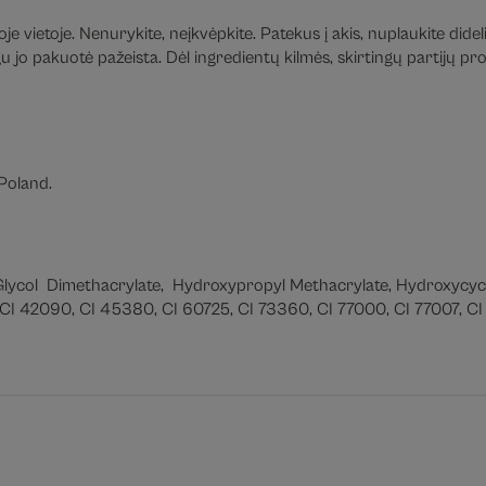
e vietoje. Nenurykite, neįkvėpkite. Patekus į akis, nuplaukite didel
jo pakuotė pažeista. Dėl ingredientų kilmės, skirtingų partijų prod
Poland.
 Glycol Dimethacrylate, Hydroxypropyl Methacrylate, Hydroxycyc
CI 42090, CI 45380, CI 60725, CI 73360, CI 77000, CI 77007, CI 7