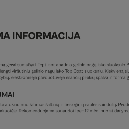
MA INFORMACIJA
ą gerai sumaišyti. Tepti ant apatinio gelinio nagų lako sluoksnio B
adengti viršutiniu gelinio nagų lako Top Coat sluoksniu. Kiekvieną
bių, elektroninėje parduotuvėje esančių prekių spalva ir forma gali
UMAI
te atokiau nuo šilumos šaltinių ir tiesioginių saulės spindulių. Pro
je pakuotėje. Rekomenduojama sunaudoti per 12 mėn. nuo atidarymo