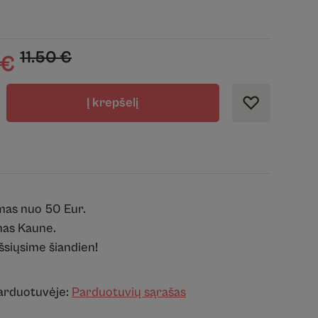
11.50
€
€
Į krepšelį
mas nuo 50 Eur.
as Kaune.
išsiųsime šiandien!
parduotuvėje:
Parduotuvių sąrašas