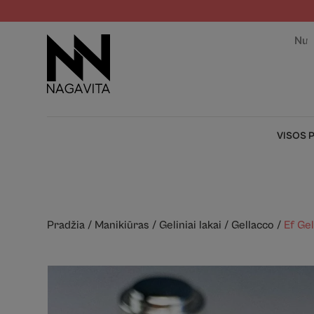
Nuo
VISOS 
Pradžia
/
Manikiūras
/
Geliniai lakai
/
Gellacco
/
Ef Ge