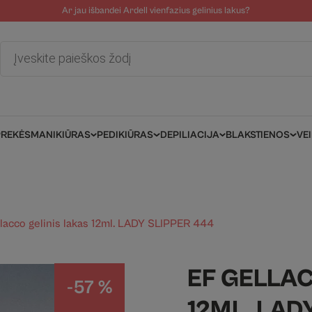
Ar jau išbandei Ardell vienfazius gelinius lakus?
tolinė pagalba
Tinklaraštis
Salonams/Meistrams
Informacija kli
Products
search
PREKĖS
MANIKIŪRAS
PEDIKIŪRAS
DEPILIACIJA
BLAKSTIENOS
VE
llacco gelinis lakas 12ml. LADY SLIPPER 444
EF GELLAC
-57 %
12ML. LAD