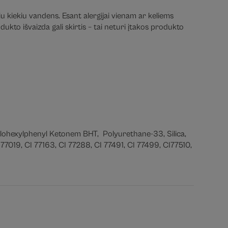
iu kiekiu vandens. Esant alergijai vienam ar keliems
ukto išvaizda gali skirtis – tai neturi įtakos produkto
lohexylphenyl Ketonem BHT, Polyurethane-33, Silica,
7019, CI 77163, CI 77288, CI 77491, CI 77499, CI77510,