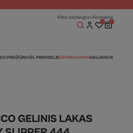
entams
Fizinės parduotuvės
Kitos paslaugos
Kontaktai
0
0
IDO PRIEŽIŪRA
VĖL PREKYBOJE
IŠPARDAVIMAS
NAUJIENOS
CO GELINIS LAKAS
Y SLIPPER 444