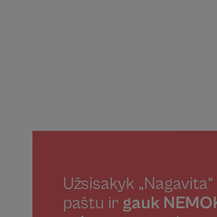
Užsisakyk „Nagavita“ 
paštu ir
gauk NEM