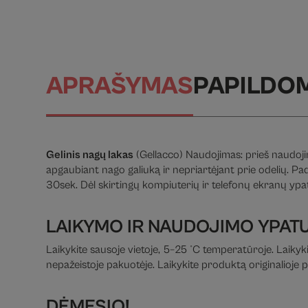
APRAŠYMAS
PAPILDO
Gelinis nagų lakas
(Gellacco) Naudojimas: prieš naudojim
apgaubiant nago galiuką ir nepriartėjant prie odelių. P
30sek. Dėl skirtingų kompiuterių ir telefonų ekranų ypaty
LAIKYMO IR NAUDOJIMO YPAT
Laikykite sausoje vietoje, 5–25 °C temperatūroje. Laikyki
nepažeistoje pakuotėje. Laikykite produktą originalio
DĖMESIO!