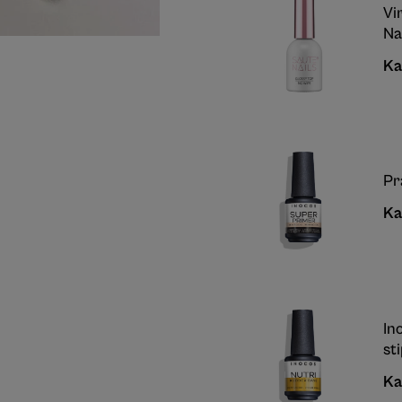
Vi
Na
Ka
Pr
Ka
In
st
Ka