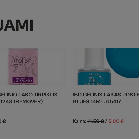
JAMI
ELINIO LAKO TIRPIKLIS
IBD GELINIS LAKAS POST 
01248 (REMOVER)
BLUES 14ML. 65417
0
€
Kaina:
14.50
€
/
5.00
€