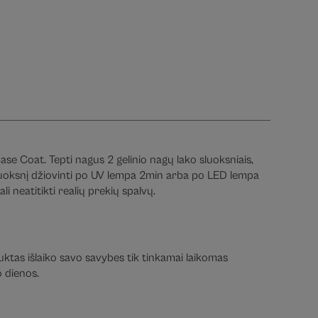
ase Coat. Tepti nagus 2 gelinio nagų lako sluoksniais,
 sluoksnį džiovinti po UV lempa 2min arba po LED lempa
 neatitikti realių prekių spalvų.
duktas išlaiko savo savybes tik tinkamai laikomas
 dienos.