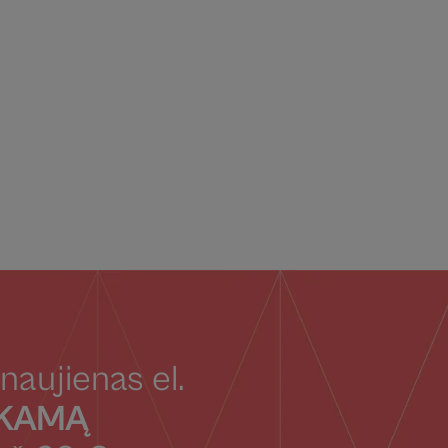
naujienas el.
OKAMĄ