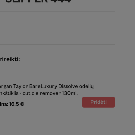
ireikti:
rgan Taylor BareLuxury Dissolve odelių
nkštiklis - cuticle remover 130ml.
ina: 16.5 €