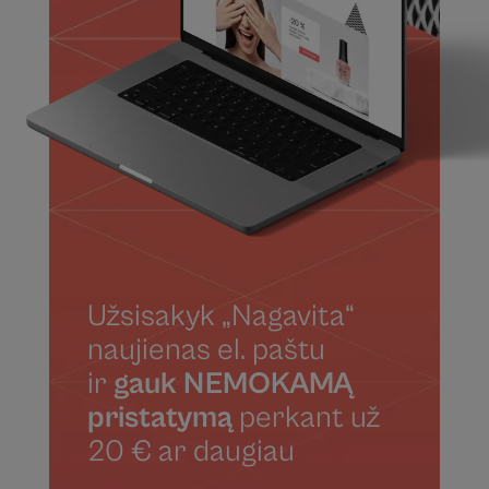
Užsisakyk „Nagavita“
naujienas el. paštu
ir
gauk NEMOKAMĄ
pristatymą
perkant už
20 € ar daugiau