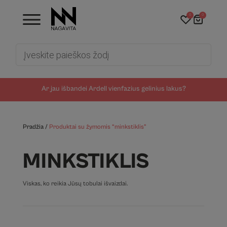
0
0
Products
search
Ar jau išbandei Ardell vienfazius gelinius lakus?
Pradžia
/
Produktai su žymomis “minkstiklis”
MINKSTIKLIS
Viskas, ko reikia Jūsų tobulai išvaizdai.