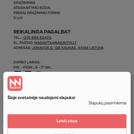
GRĄŽINIMAS
ATSISKAITYMO BŪDAI
PREKIŲ GRĄŽINIMO FORMA
D.U.K
REIKALINGA PAGALBA?
TEL.:
+370 686 85425
EL. PAŠTAS:
NAGAVITA@NAGAVITA.LT
ADRESAS:
JONAVOS G. 138 KAUNAS, 44136 LIETUVA
DARBO LAIKAS:
PIR. - PENK.: 9 - 17 VAL.
Šioje svetainėje naudojami slapukai
Slapukų pasirinkimai
© 2026 Visos Teisės Saugomos.
Leisti visus
Privatumo politika