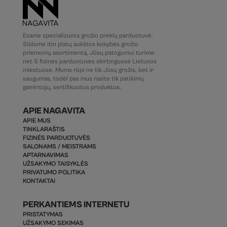
Esame specializuota grožio prekių parduotuvė.
Siūlome itin platų aukštos kokybės grožio
priemonių asortimentą. Jūsų patogumui turime
net 5 fizines parduotuves skirtinguose Lietuvos
miestuose. Mums rūpi ne tik Jūsų grožis, bet ir
saugumas, todėl pas mus rasite tik patikimų
gamintojų, sertifikuotus produktus.
APIE NAGAVITA
APIE MUS
TINKLARAŠTIS
FIZINĖS PARDUOTUVĖS
SALONAMS / MEISTRAMS
APTARNAVIMAS
UŽSAKYMO TAISYKLĖS
PRIVATUMO POLITIKA
KONTAKTAI
PERKANTIEMS INTERNETU
PRISTATYMAS
UŽSAKYMO SEKIMAS