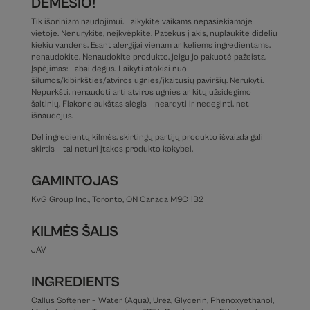
DĖMESIO!
Tik išoriniam naudojimui. Laikykite vaikams nepasiekiamoje
vietoje. Nenurykite, neįkvėpkite. Patekus į akis, nuplaukite dideliu
kiekiu vandens. Esant alergijai vienam ar keliems ingredientams,
nenaudokite. Nenaudokite produkto, jeigu jo pakuotė pažeista.
Įspėjimas: Labai degus. Laikyti atokiai nuo
šilumos/kibirkšties/atviros ugnies/įkaitusių paviršių. Nerūkyti.
Nepurkšti, nenaudoti arti atviros ugnies ar kitų užsidegimo
šaltinių. Flakone aukštas slėgis – neardyti ir nedeginti, net
išnaudojus.
Dėl ingredientų kilmės, skirtingų partijų produkto išvaizda gali
skirtis – tai neturi įtakos produkto kokybei.
GAMINTOJAS
KvG Group Inc., Toronto, ON Canada M9C 1B2
KILMĖS ŠALIS
JAV
INGREDIENTS
Callus Softener – Water (Aqua), Urea, Glycerin, Phenoxyethanol,