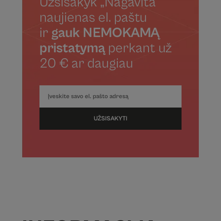
Užsisakyk „Nagavita“
naujienas el. paštu
ir
gauk NEMOKAMĄ
pristatymą
perkant už
20 € ar daugiau
UŽSISAKYTI