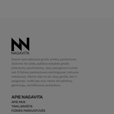
Esame specializuota grožio prekių parduotuvė.
Siūlome itin platų aukštos kokybės grožio
priemonių asortimentą. Jūsų patogumui turime
net 5 fizines parduotuves skirtinguose Lietuvos
miestuose. Mums rūpi ne tik Jūsų grožis, bet ir
saugumas, todėl pas mus rasite tik patikimų
gamintojų, sertifikuotus produktus.
APIE NAGAVITA
APIE MUS
TINKLARAŠTIS
FIZINĖS PARDUOTUVĖS