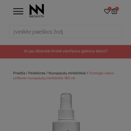
0
0
Products
search
Ar jau išbandei Ardell vienfazius gelinius lakus?
Pradžia
/
Pedikiūras
/
Nuospaudų minkštikliai
/
Footlogix callus
softener nuospaudų minkštiklis 180 ml.