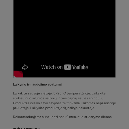
Laikymo ir naudojimo ypatumai
Laikykite sausoje vietoje, 5–25 °C temperatūroje. Laikykite
atokiau nuo šilumos šaltinių ir tiesioginių saulės spindulių.
Produktas išlaiko savo savybes tik tinkamai laikomas nepažeistoje
pakuotėje. Laikykite produktą originalioje pakuotėje.
Rekomenduojama sunaudoti per 12 mėn. nuo atidarymo dienos.