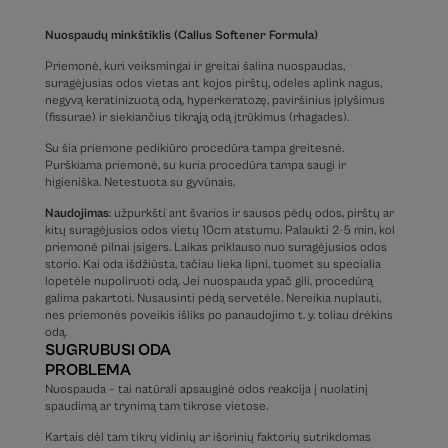
Nuospaudų minkštiklis (Callus Softener Formula)
Priemonė, kuri veiksmingai ir greitai šalina nuospaudas,
suragėjusias odos vietas ant kojos pirštų, odeles aplink nagus,
negyvą keratinizuotą odą, hyperkeratozę, paviršinius įplyšimus
(fissurae) ir siekiančius tikrąją odą įtrūkimus (rhagades).
Su šia priemone pedikiūro procedūra tampa greitesnė.
Purškiama priemonė, su kuria procedūra tampa saugi ir
higieniška. Netestuota su gyvūnais.
Naudojimas
: užpurkšti ant švarios ir sausos pėdų odos, pirštų ar
kitų suragėjusios odos vietų 10cm atstumu. Palaukti 2-5 min, kol
priemonė pilnai įsigers. Laikas priklauso nuo suragėjusios odos
storio. Kai oda išdžiūsta, tačiau lieka lipni, tuomet su specialia
lopetėle nupoliruoti odą. Jei nuospauda ypač gili, procedūrą
galima pakartoti. Nusausinti pėdą servetėle. Nereikia nuplauti,
nes priemonės poveikis išliks po panaudojimo t. y. toliau drėkins
odą.
SUGRUBUSI ODA
PROBLEMA
Nuospauda – tai natūrali apsauginė odos reakcija į nuolatinį
spaudimą ar trynimą tam tikrose vietose.
Kartais dėl tam tikrų vidinių ar išorinių faktorių sutrikdomas