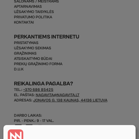
SALONAMS / MEISTRAMS
APTARNAVIMAS
UŽSAKYMO TAISYKLĖS
PRIVATUMO POLITIKA
KONTAKTAI
PERKANTIEMS INTERNETU
PRISTATYMAS
UŽSAKYMO SEKIMAS
GRĄŽINIMAS
ATSISKAITYMO BŪDAI
PREKIŲ GRĄŽINIMO FORMA
D.U.K
REIKALINGA PAGALBA?
TEL.:
+370 686 85425
EL. PAŠTAS:
NAGAVITA@NAGAVITA.LT
ADRESAS:
JONAVOS G. 138 KAUNAS, 44136 LIETUVA
DARBO LAIKAS:
PIR. - PENK.: 9 - 17 VAL.