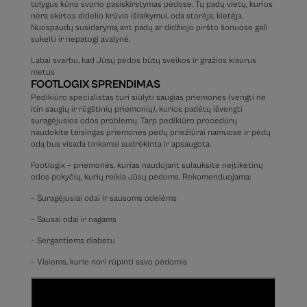
tolygus kūno svorio pasiskirstymas pėdose. Tų padų vietų, kurios
nėra skirtos didelio krūvio išlaikymui, oda storėja, kietėja.
Nuospaudų susidarymą ant padų ar didžiojo piršto šonuose gali
sukelti ir nepatogi avalynė.
Labai svarbu, kad Jūsų pėdos būtų sveikos ir gražios kiaurus
metus
FOOTLOGIX SPRENDIMAS
Pedikiūro specialistas turi siūlyti saugias priemones (vengti ne
itin saugių ir rūgštinių priemonių), kurios padėtų išvengti
suragėjusios odos problemų. Tarp pedikiūro procedūrų
naudokite teisingas priemones pėdų priežiūrai namuose ir pėdų
odą bus visada tinkamai sudrėkinta ir apsaugota.
Footlogix – priemonės, kurias naudojant sulauksite neįtikėtinų
odos pokyčių, kurių reikia Jūsų pėdoms. Rekomenduojama:
– Suragėjusiai odai ir sausoms odelėms
– Sausai odai ir nagams
– Sergantiems diabetu
– Visiems, kurie nori rūpinti savo pėdomis