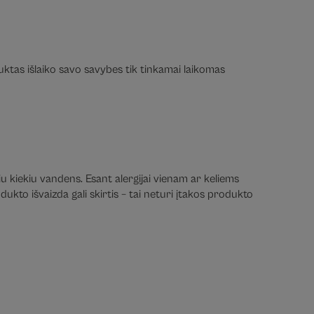
duktas išlaiko savo savybes tik tinkamai laikomas
iu kiekiu vandens. Esant alergijai vienam ar keliems
ukto išvaizda gali skirtis – tai neturi įtakos produkto