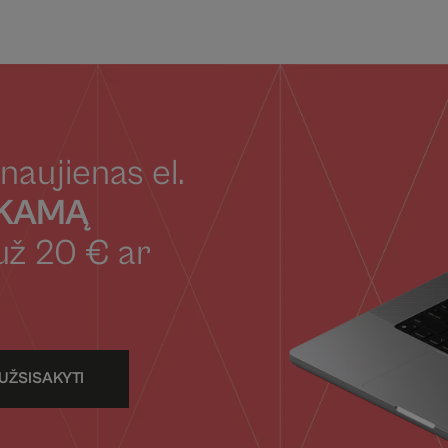
naujienas el.
OKAMĄ
už 20 € ar
UŽSISAKYTI