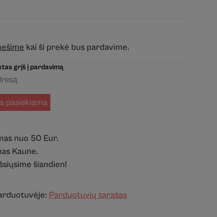
anešime
kai ši prekė bus pardavime.
tas grįš į pardavimą
us pasiekiama
mas nuo 50 Eur.
as Kaune.
išsiųsime šiandien!
parduotuvėje:
Parduotuvių sąrašas