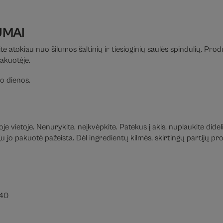
UMAI
te atokiau nuo šilumos šaltinių ir tiesioginių saulės spindulių. Pro
pakuotėje.
o dienos.
e vietoje. Nenurykite, neįkvėpkite. Patekus į akis, nuplaukite didel
jo pakuotė pažeista. Dėl ingredientų kilmės, skirtingų partijų prod
040