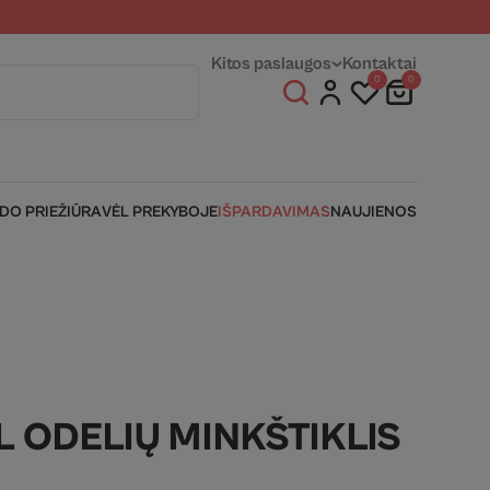
entams
Fizinės parduotuvės
Kitos paslaugos
Kontaktai
0
0
IDO PRIEŽIŪRA
VĖL PREKYBOJE
IŠPARDAVIMAS
NAUJIENOS
 ODELIŲ MINKŠTIKLIS