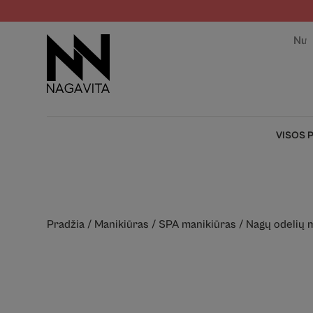
Nuo
VISOS 
Pradžia
/
Manikiūras
/
SPA manikiūras
/
Nagų odelių m