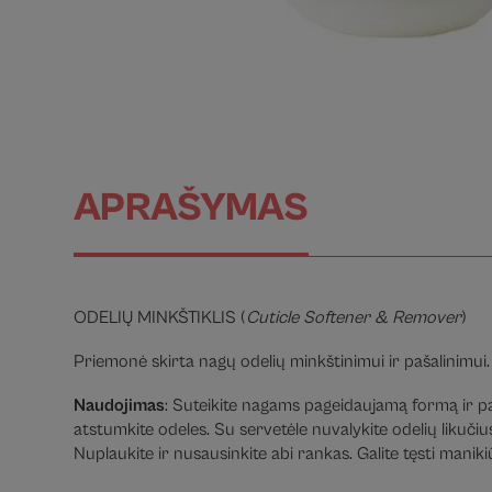
APRAŠYMAS
ODELIŲ MINKŠTIKLIS (
Cuticle Softener & Remover
)
Priemonė skirta nagų odelių minkštinimui ir pašalinimui.
Naudojimas
: Suteikite nagams pageidaujamą formą ir pa
atstumkite odeles. Su servetėle nuvalykite odelių likučiu
Nuplaukite ir nusausinkite abi rankas. Galite tęsti mani