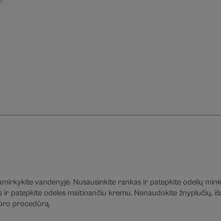
mirkykite vandenyje. Nusausinkite rankas ir patepkite odelių minkš
s ir patepkite odeles maitinančiu kremu. Nenaudokite žnyplučių, išs
kiūro procedūrą.