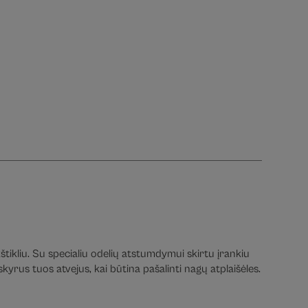
tikliu. Su specialiu odelių atstumdymui skirtu įrankiu
kyrus tuos atvejus, kai būtina pašalinti nagų atplaišėles.