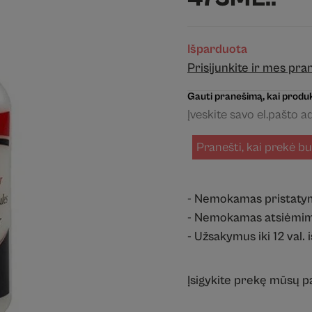
Išparduota
Prisijunkite ir mes pr
Gauti pranešimą, kai produk
Pranešti, kai prekė b
- Nemokamas pristaty
- Nemokamas atsiėmim
- Užsakymus iki 12 val. 
Įsigykite prekę mūsų 