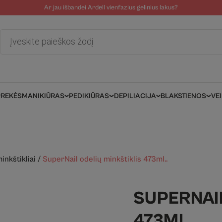
Ar jau išbandei Ardell vienfazius gelinius lakus?
tolinė pagalba
Tinklaraštis
Salonams/Meistrams
Informacija kli
Products
search
PREKĖS
MANIKIŪRAS
PEDIKIŪRAS
DEPILIACIJA
BLAKSTIENOS
VE
inkštikliai
/
SuperNail odelių minkštiklis 473ml..
SUPERNAIL
473ML..