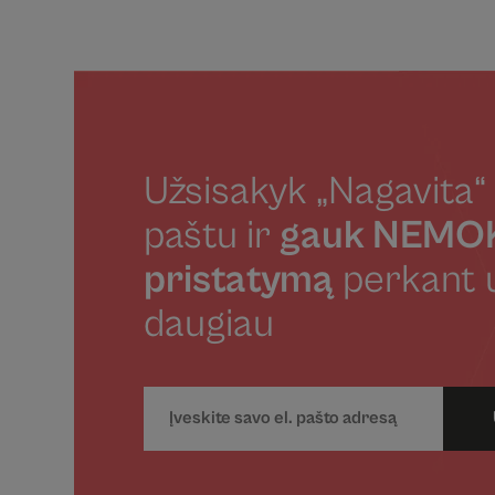
Užsisakyk „Nagavita“ 
paštu ir
gauk NEM
pristatymą
perkant 
daugiau