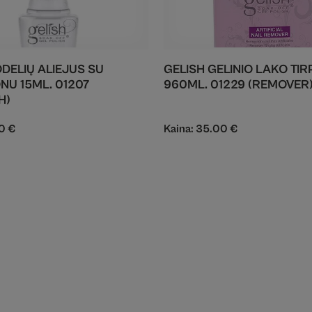
ODELIŲ ALIEJUS SU
GELISH GELINIO LAKO TIR
NU 15ML. 01207
960ML. 01229 (REMOVER
H)
50
€
Kaina:
35.00
€