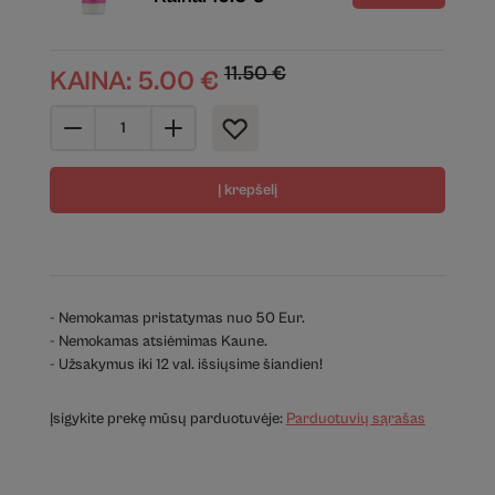
11.50
€
KAINA:
5.00
€
Į krepšelį
- Nemokamas pristatymas nuo 50 Eur.
- Nemokamas atsiėmimas Kaune.
- Užsakymus iki 12 val. išsiųsime šiandien!
Įsigykite prekę mūsų parduotuvėje:
Parduotuvių sąrašas