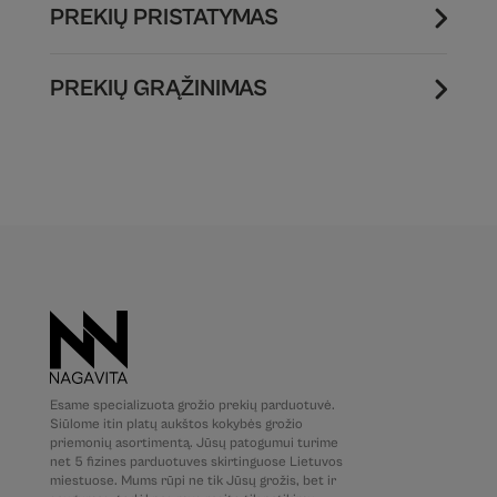
PREKIŲ PRISTATYMAS
PREKIŲ GRĄŽINIMAS
Esame specializuota grožio prekių parduotuvė.
Siūlome itin platų aukštos kokybės grožio
priemonių asortimentą. Jūsų patogumui turime
net 5 fizines parduotuves skirtinguose Lietuvos
miestuose. Mums rūpi ne tik Jūsų grožis, bet ir