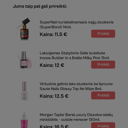
Jums taip pat gali prireikti:
SuperNail nuriebalinamasis nagų sluoksnis
(SuperBond) 14ml.
Kaina: 11.5 €
Lakuojamas Statybinis Gelis buteliuke
Inocos Builder In a Bottle Milky Pink 15ml.
Kaina: 12 €
Viršutinis gelinio lako sluoksnis be lipnumo
Saute Nails Glossy Top No Wipe 8ml.
Kaina: 12.5 €
Morgan Taylor BareLuxury Dissolve odelių
minkštiklis - cuticle remover 130ml.
Kaina: 16.5 €