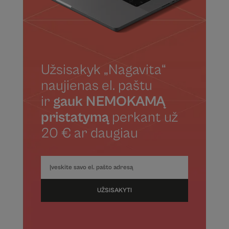
Užsisakyk „Nagavita“
naujienas el. paštu
ir
gauk NEMOKAMĄ
pristatymą
perkant už
20 € ar daugiau
UŽSISAKYTI