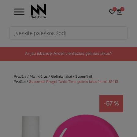
0
0
Products
search
Ar jau išbandei Ardell vienfazius gelinius lakus?
Pradžia
/
Manikiūras
/
Geliniai lakai
/
SuperNail
ProGel
/
Supernail Progel Tahiti Time gelinis lakas 14 ml. 81413
-57 %