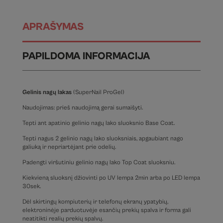
APRAŠYMAS
PAPILDOMA INFORMACIJA
Gelinis nagų lakas
(SuperNail ProGel)
Naudojimas: prieš naudojimą gerai sumaišyti.
Tepti ant apatinio gelinio nagų lako sluoksnio Base Coat.
Tepti nagus 2 gelinio nagų lako sluoksniais, apgaubiant nago
galiuką ir nepriartėjant prie odelių.
Padengti viršutiniu gelinio nagų lako Top Coat sluoksniu.
Kiekvieną sluoksnį džiovinti po UV lempa 2min arba po LED lempa
30sek.
Dėl skirtingų kompiuterių ir telefonų ekranų ypatybių,
elektroninėje parduotuvėje esančių prekių spalva ir forma gali
neatitikti realių prekių spalvų.