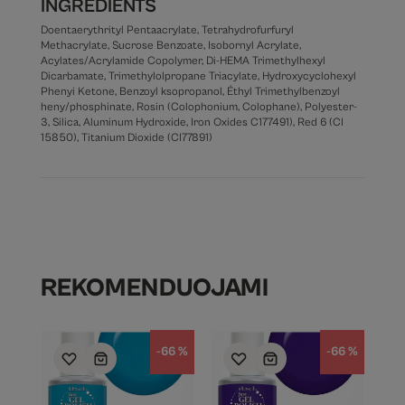
INGREDIENTS
Doentaerythrityl Pentaacrylate, Tetrahydrofurfuryl
Methacrylate, Sucrose Benzoate, Isobornyl Acrylate,
Acylates/Acrylamide Copolymer, Di-HEMA Trimethylhexyl
Dicarbamate, Trimethylolpropane Triacylate, Hydroxycyclohexyl
Phenyi Ketone, Benzoyl ksopropanol, Éthyl Trimethylbenzoyl
heny/phosphinate, Rosin (Colophonium, Colophane), Polyester-
3, Silica, Aluminum Hydroxide, Iron Oxides C177491), Red 6 (CI
15850), Titanium Dioxide (CI77891)
REKOMENDUOJAMI
-66 %
-66 %