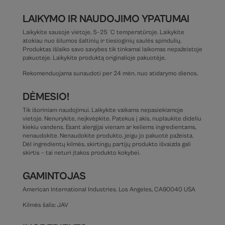
LAIKYMO IR NAUDOJIMO YPATUMAI
Laikykite sausoje vietoje, 5–25 °C temperatūroje. Laikykite
atokiau nuo šilumos šaltinių ir tiesioginių saulės spindulių.
Produktas išlaiko savo savybes tik tinkamai laikomas nepažeistoje
pakuotėje. Laikykite produktą originalioje pakuotėje.
Rekomenduojama sunaudoti per 24 mėn. nuo atidarymo dienos.
DĖMESIO!
Tik išoriniam naudojimui. Laikykite vaikams nepasiekiamoje
vietoje. Nenurykite, neįkvėpkite. Patekus į akis, nuplaukite dideliu
kiekiu vandens. Esant alergijai vienam ar keliems ingredientams,
nenaudokite. Nenaudokite produkto, jeigu jo pakuotė pažeista.
Dėl ingredientų kilmės, skirtingų partijų produkto išvaizda gali
skirtis – tai neturi įtakos produkto kokybei.
GAMINTOJAS
American International Industries. Los Angeles, CA90040 USA
Kilmės šalis: JAV