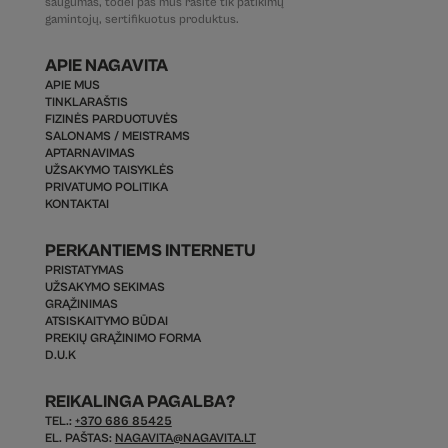
saugumas, todėl pas mus rasite tik patikimų
gamintojų, sertifikuotus produktus.
APIE NAGAVITA
APIE MUS
TINKLARAŠTIS
FIZINĖS PARDUOTUVĖS
SALONAMS / MEISTRAMS
APTARNAVIMAS
UŽSAKYMO TAISYKLĖS
PRIVATUMO POLITIKA
KONTAKTAI
PERKANTIEMS INTERNETU
PRISTATYMAS
UŽSAKYMO SEKIMAS
GRĄŽINIMAS
ATSISKAITYMO BŪDAI
PREKIŲ GRĄŽINIMO FORMA
D.U.K
REIKALINGA PAGALBA?
TEL.:
+370 686 85425
EL. PAŠTAS:
NAGAVITA@NAGAVITA.LT