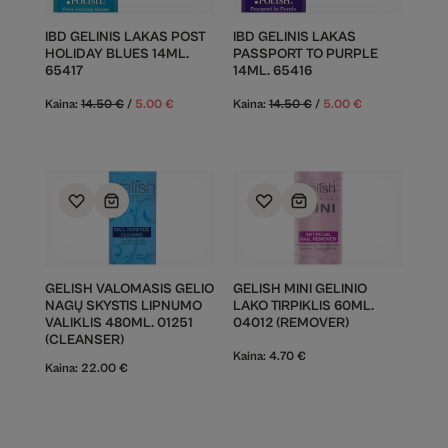
IBD GELINIS LAKAS POST
IBD GELINIS LAKAS
HOLIDAY BLUES 14ML.
PASSPORT TO PURPLE
65417
14ML. 65416
Kaina:
14.50
€
/
5.00
€
Kaina:
14.50
€
/
5.00
€
GELISH VALOMASIS GELIO
GELISH MINI GELINIO
NAGŲ SKYSTIS LIPNUMO
LAKO TIRPIKLIS 60ML.
VALIKLIS 480ML. 01251
04012 (REMOVER)
(CLEANSER)
Kaina:
4.70
€
Kaina:
22.00
€