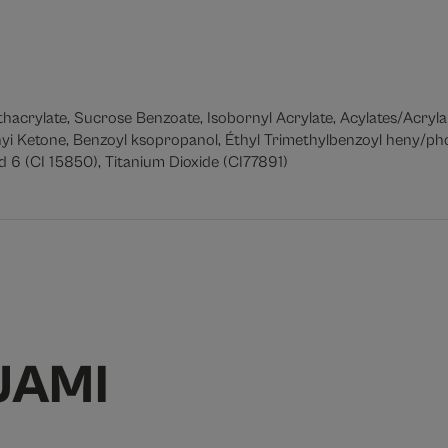
thacrylate, Sucrose Benzoate, Isobornyl Acrylate, Acylates/Acr
yi Ketone, Benzoyl ksopropanol, Éthyl Trimethylbenzoyl heny/ph
d 6 (CI 15850), Titanium Dioxide (CI77891)
JAMI