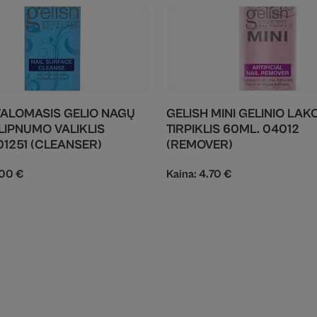
VALOMASIS GELIO NAGŲ
GELISH MINI GELINIO LAK
 LIPNUMO VALIKLIS
TIRPIKLIS 60ML. 04012
01251 (CLEANSER)
(REMOVER)
.00
€
Kaina:
4.70
€