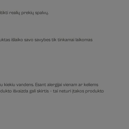
ikti realių prekių spalvų.
duktas išlaiko savo savybes tik tinkamai laikomas
iu kiekiu vandens. Esant alergijai vienam ar keliems
ukto išvaizda gali skirtis – tai neturi įtakos produkto