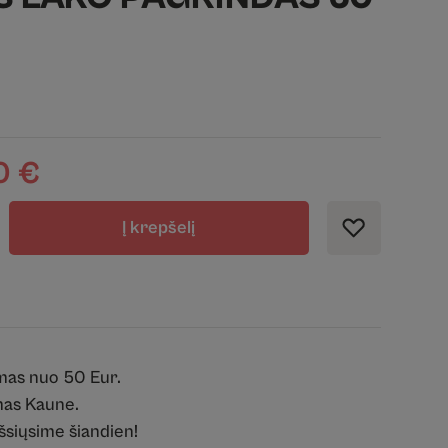
0
€
Į krepšelį
mas nuo 50 Eur.
as Kaune.
išsiųsime šiandien!