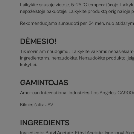
Laikykite sausoje vietoje, 5–25 °C temperatūroje. Laikyki
nepažeistoje pakuotėje. Laikykite produktą originalioje 
Rekomenduojama sunaudoti per 24 mėn. nuo atidarym
DĖMESIO!
Tik išoriniam naudojimui. Laikykite vaikams nepasiekiamoj
ingredientams, nenaudokite. Nenaudokite produkto, jeigu 
kokybei.
GAMINTOJAS
American International Industries. Los Angeles, CA90
Kilmės šalis: JAV
INGREDIENTS
Ingredients: Butyl Acetate, Ethyl Acetate, Isopropyl Alc