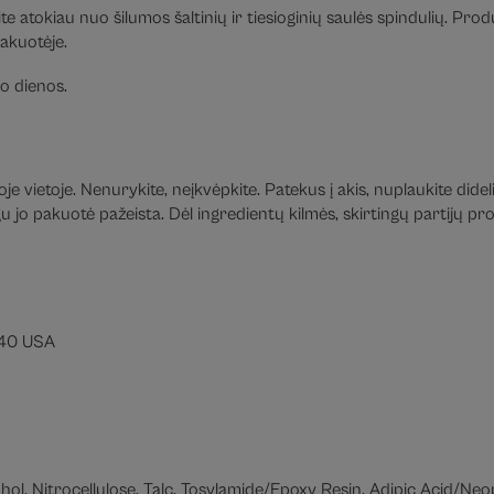
te atokiau nuo šilumos šaltinių ir tiesioginių saulės spindulių. Pro
pakuotėje.
o dienos.
e vietoje. Nenurykite, neįkvėpkite. Patekus į akis, nuplaukite didel
jo pakuotė pažeista. Dėl ingredientų kilmės, skirtingų partijų prod
040 USA
ohol, Nitrocellulose, Talc, Tosylamide/Epoxy Resin, Adipic Acid/Ne