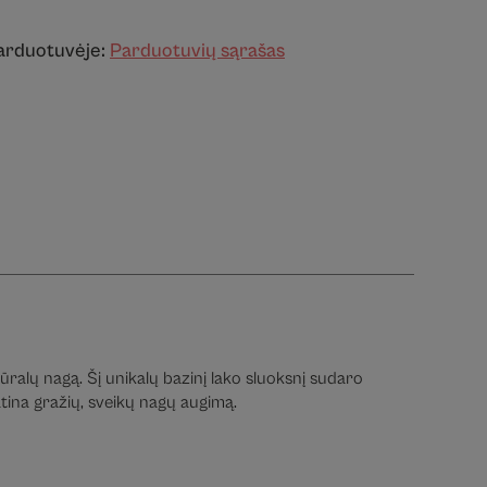
parduotuvėje:
Parduotuvių sąrašas
ralų nagą. Šį unikalų bazinį lako sluoksnį sudaro
atina gražių, sveikų nagų augimą.