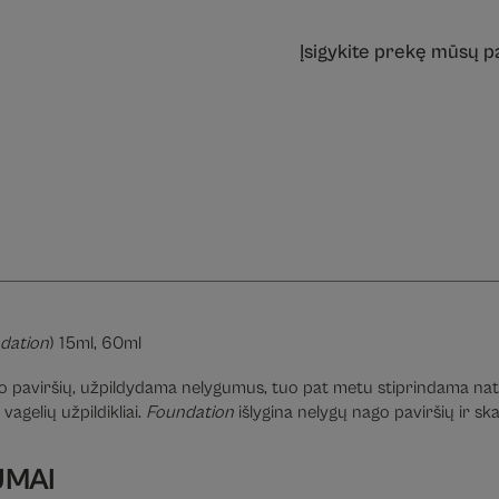
Įsigykite prekę mūsų 
dation
) 15ml, 60ml
o paviršių, užpildydama nelygumus, tuo pat metu stiprindama natū
vagelių užpildikliai.
Foundation
išlygina nelygų nago paviršių ir sk
UMAI