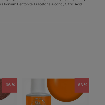
alkonium Bentonite, Diacetone Alcohol, Citric Acid,
-66 %
-66 %