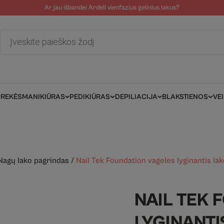
Ar jau išbandei Ardell vienfazius gelinius lakus?
tolinė pagalba
Tinklaraštis
Salonams/Meistrams
Informacija kli
Products
search
PREKĖS
MANIKIŪRAS
PEDIKIŪRAS
DEPILIACIJA
BLAKSTIENOS
VE
Nagų lako pagrindas
/
Nail Tek Foundation vageles lyginantis la
NAIL TEK
LYGINANTI