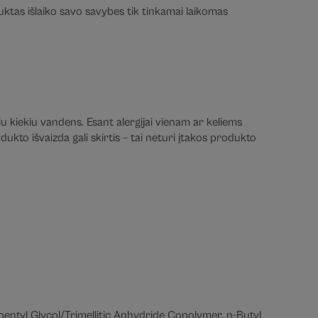
duktas išlaiko savo savybes tik tinkamai laikomas
iu kiekiu vandens. Esant alergijai vienam ar keliems
ukto išvaizda gali skirtis – tai neturi įtakos produkto
opentyl Glycol/Trimellitic Anhydride Copolymer, n-Butyl