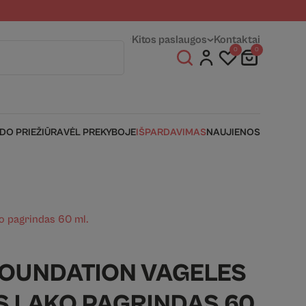
entams
Fizinės parduotuvės
Kitos paslaugos
Kontaktai
0
0
IDO PRIEŽIŪRA
VĖL PREKYBOJE
IŠPARDAVIMAS
NAUJIENOS
ko pagrindas 60 ml.
 FOUNDATION VAGELES
S LAKO PAGRINDAS 60