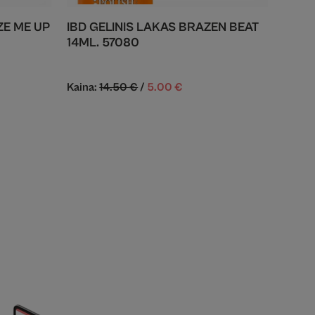
ZE ME UP
IBD GELINIS LAKAS BRAZEN BEAT
14ML. 57080
Kaina:
14.50
€
/
5.00
€