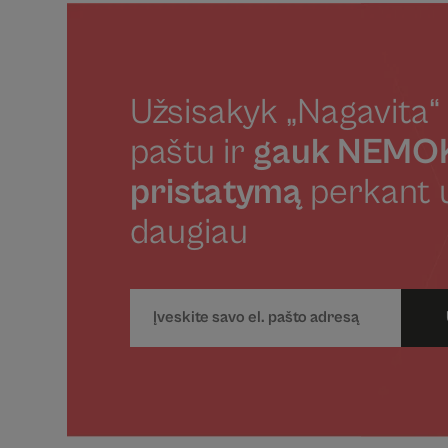
Užsisakyk „Nagavita“ 
paštu ir
gauk NEM
pristatymą
perkant 
daugiau