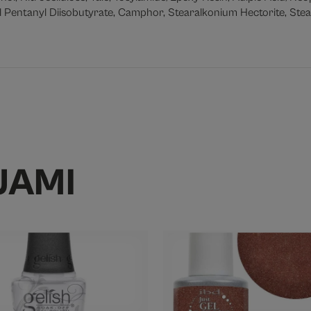
l Pentanyl Diisobutyrate, Camphor, Stearalkonium Hectorite, Stear
JAMI