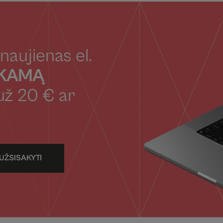
naujienas el.
OKAMĄ
už 20 € ar
UŽSISAKYTI