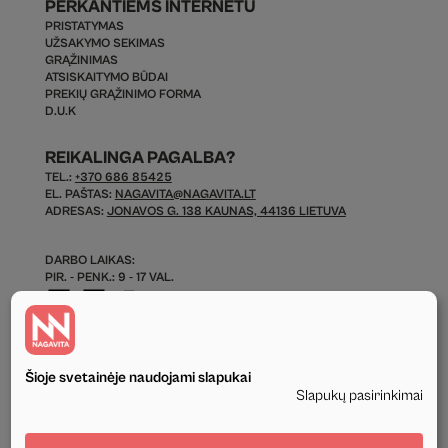
PERKANTIEMS INTERNETU
PRISTATYMAS
UŽSAKYMO SEKIMAS
GRĄŽINIMAS
ATSISKAITYMO BŪDAI
PREKIŲ GRĄŽINIMO FORMA
D.U.K
REIKALINGA PAGALBA?
TEL.:
+370 686 85425
EL. PAŠTAS:
NAGAVITA@NAGAVITA.LT
ADRESAS:
JONAVOS G. 138 KAUNAS, 44136 LIETUVA
DARBO LAIKAS:
PIR. - PENK.: 9 - 17 VAL.
Šioje svetainėje naudojami slapukai
Slapukų pasirinkimai
© 2026 Visos Teisės Saugomos.