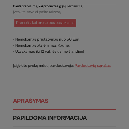
Gauti pranešimą, kai produktas grįš į pardavimą
Pranešti, kai prekė bus pasiekiama
- Nemokamas pristatymas nuo 50 Eur.
- Nemokamas atsiėmimas Kaune.
- Užsakymus iki 12 val. išsiųsime šiandien!
Įsigykite prekę mūsų parduotuvėje:
Parduotuvių sąrašas
APRAŠYMAS
PAPILDOMA INFORMACIJA