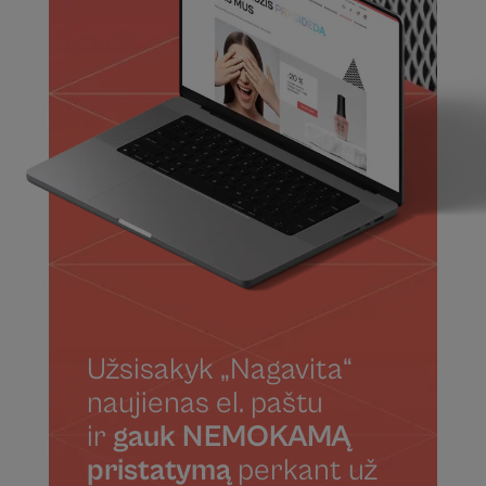
Užsisakyk „Nagavita“
naujienas el. paštu
ir
gauk NEMOKAMĄ
pristatymą
perkant už