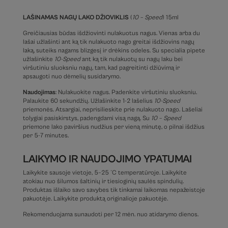
LAŠINAMAS NAGŲ LAKO DŽIOVIKLIS
(
10 – Speed
) 15ml
Greičiausias būdas išdžiovinti nulakuotus nagus. Vienas arba du
lašai užlašinti ant ką tik nulakuoto nago greitai išdžiovins nagų
laką, suteiks nagams blizgesį ir drėkins odeles. Su specialia pipete
užlašinkite
10-Speed
ant ką tik nulakuotų su nagų laku bei
viršutiniu sluoksniu nagų, tam, kad pagreitinti džiūvimą ir
apsaugoti nuo dėmelių susidarymo.
Naudojimas
: Nulakuokite nagus. Padenkite viršutiniu sluoksniu.
Palaukite 60 sekundžių. Užlašinkite 1-2 lašelius
10-Speed
priemonės. Atsargiai, neprisilieskite prie nulakuoto nago. Lašeliai
tolygiai pasiskirstys, padengdami visą nagą. Su
10 – Speed
priemone lako paviršius nudžius per vieną minutę, o pilnai išdžius
per 5-7 minutes.
LAIKYMO IR NAUDOJIMO YPATUMAI
Laikykite sausoje vietoje, 5–25 °C temperatūroje. Laikykite
atokiau nuo šilumos šaltinių ir tiesioginių saulės spindulių.
Produktas išlaiko savo savybes tik tinkamai laikomas nepažeistoje
pakuotėje. Laikykite produktą originalioje pakuotėje.
Rekomenduojama sunaudoti per 12 mėn. nuo atidarymo dienos.