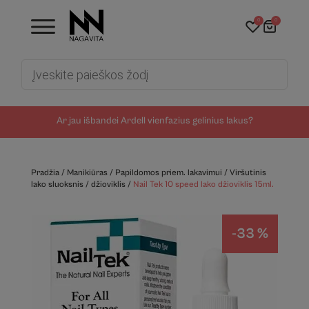
0
0
Products
search
Ar jau išbandei Ardell vienfazius gelinius lakus?
Pradžia
/
Manikiūras
/
Papildomos priem. lakavimui
/
Viršutinis
lako sluoksnis / džioviklis
/
Nail Tek 10 speed lako džioviklis 15ml.
-33 %