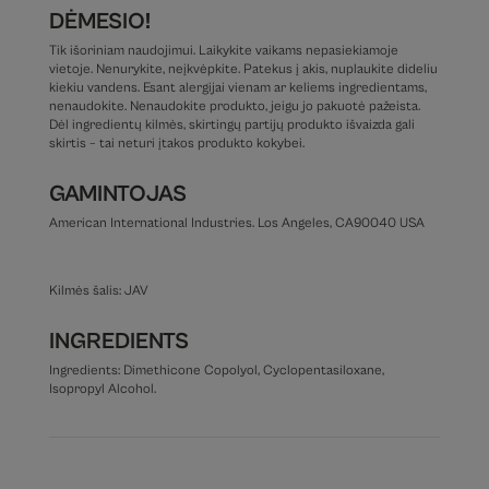
DĖMESIO!
Tik išoriniam naudojimui. Laikykite vaikams nepasiekiamoje
vietoje. Nenurykite, neįkvėpkite. Patekus į akis, nuplaukite dideliu
kiekiu vandens. Esant alergijai vienam ar keliems ingredientams,
nenaudokite. Nenaudokite produkto, jeigu jo pakuotė pažeista.
Dėl ingredientų kilmės, skirtingų partijų produkto išvaizda gali
skirtis – tai neturi įtakos produkto kokybei.
GAMINTOJAS
American International Industries. Los Angeles, CA90040 USA
Kilmės šalis: JAV
INGREDIENTS
Ingredients: Dimethicone Copolyol, Cyclopentasiloxane,
Isopropyl Alcohol.