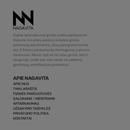
Esame specializuota grožio prekių parduotuvė.
Siūlome itin platų aukštos kokybės grožio
priemonių asortimentą. Jūsų patogumui turime
net 5 fizines parduotuves skirtinguose Lietuvos
miestuose. Mums rūpi ne tik Jūsų grožis, bet ir
saugumas, todėl pas mus rasite tik patikimų
gamintojų, sertifikuotus produktus.
APIE NAGAVITA
APIE MUS
TINKLARAŠTIS
FIZINĖS PARDUOTUVĖS
SALONAMS / MEISTRAMS
APTARNAVIMAS
UŽSAKYMO TAISYKLĖS
PRIVATUMO POLITIKA
KONTAKTAI