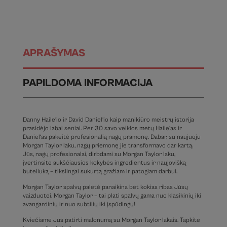
APRAŠYMAS
PAPILDOMA INFORMACIJA
Danny Haile‘io ir David Daniel‘io kaip manikiūro meistrų istorija
prasidėjo labai seniai. Per 30 savo veiklos metų Haile‘as ir
Daniel‘as pakeitė profesionalią nagų pramonę. Dabar, su naujuoju
Morgan Taylor laku, nagų priemonę jie transformavo dar kartą.
Jūs, nagų profesionalai, dirbdami su Morgan Taylor laku,
įvertinsite aukščiausios kokybės ingredientus ir naujovišką
buteliuką – tikslingai sukurtą gražiam ir patogiam darbui.
Morgan Taylor spalvų paletė panaikina bet kokias ribas Jūsų
vaizduotei. Morgan Taylor – tai plati spalvų gama nuo klasikinių iki
avangardinių ir nuo subtilių iki įspūdingų!
Kviečiame Jus patirti malonumą su Morgan Taylor lakais. Tapkite