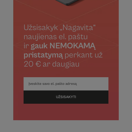
Užsisakyk „Nagavita“
naujienas el. paštu
ir
gauk NEMOKAMĄ
pristatymą
perkant už
20 € ar daugiau
UŽSISAKYTI