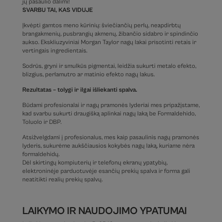
jų pasaulio dalimi!
SVARBU TAI, KAS VIDUJE
Įkvėpti gamtos meno kūrinių: šviečiančių perlų, neapdirbtų
brangakmenių, pusbrangių akmenų, žibančio sidabro ir spindinčio
aukso. Ekskliuzyviniai Morgan Taylor nagų lakai prisotinti retais ir
vertingais ingredientais.
Sodrūs, gryni ir smulkūs pigmentai, leidžia sukurti metalo efekto,
blizgius, perlamutro ar matinio efekto nagų lakus.
Rezultatas – tolygi ir ilgai išliekanti spalva.
Būdami profesionalai ir nagų pramonės lyderiai mes pripažįstame,
kad svarbu sukurti draugišką aplinkai nagų laką be Formaldehido,
Toluolo ir DBP.
Atsižvelgdami į profesionalus, mes kaip pasaulinis nagų pramonės
lyderis, sukurėme aukščiausios kokybės nagų laką, kuriame nėra
formaldehidų.
Dėl skirtingų kompiuterių ir telefonų ekranų ypatybių,
elektroninėje parduotuvėje esančių prekių spalva ir forma gali
neatitikti realių prekių spalvų.
LAIKYMO IR NAUDOJIMO YPATUMAI