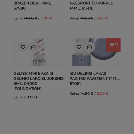
BRAZEN BEAT 14ML.
PASSPORT TO PURPLE
57080
14ML. 65416
Kaina:
14.50
€
/
5.00
€
Kaina:
14.50
€
/
5.00
€
-66 %
GELISH MINI BAZINIS
IBD GELINIS LAKAS
GELINIO LAKO SLUOKSNIS
PAINTED PAVEMENT 14ML.
9ML. 04000
57081
(FOUNDATION)
Kaina:
14.50
€
/
5.00
€
Kaina:
20.00
€