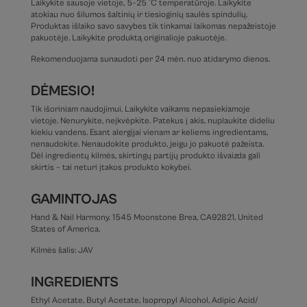
Laikykite sausoje vietoje, 5–25 °C temperatūroje. Laikykite
atokiau nuo šilumos šaltinių ir tiesioginių saulės spindulių.
Produktas išlaiko savo savybes tik tinkamai laikomas nepažeistoje
pakuotėje. Laikykite produktą originalioje pakuotėje.
Rekomenduojama sunaudoti per 24 mėn. nuo atidarymo dienos.
DĖMESIO!
Tik išoriniam naudojimui. Laikykite vaikams nepasiekiamoje
vietoje. Nenurykite, neįkvėpkite. Patekus į akis, nuplaukite dideliu
kiekiu vandens. Esant alergijai vienam ar keliems ingredientams,
nenaudokite. Nenaudokite produkto, jeigu jo pakuotė pažeista.
Dėl ingredientų kilmės, skirtingų partijų produkto išvaizda gali
skirtis – tai neturi įtakos produkto kokybei.
GAMINTOJAS
Hand & Nail Harmony. 1545 Moonstone Brea, CA92821, United
States of America.
Kilmės šalis: JAV
INGREDIENTS
Ethyl Acetate, Butyl Acetate, Isopropyl Alcohol, Adipic Acid/