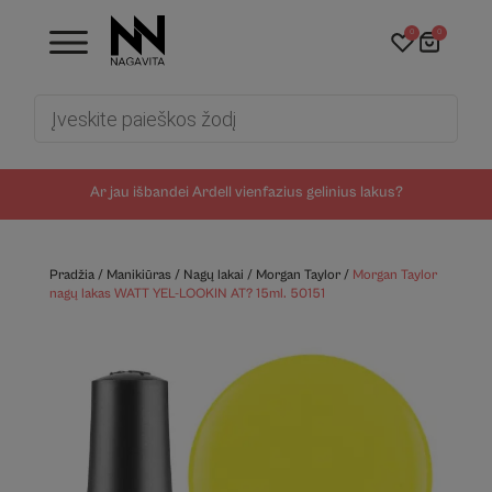
0
0
Products
search
Ar jau išbandei Ardell vienfazius gelinius lakus?
Pradžia
/
Manikiūras
/
Nagų lakai
/
Morgan Taylor
/
Morgan Taylor
nagų lakas WATT YEL-LOOKIN AT? 15ml. 50151