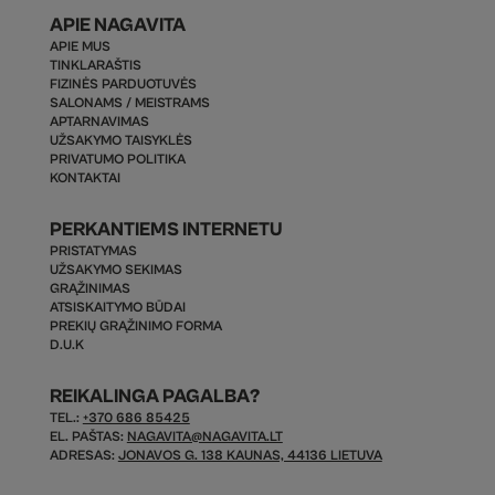
APIE NAGAVITA
APIE MUS
TINKLARAŠTIS
FIZINĖS PARDUOTUVĖS
SALONAMS / MEISTRAMS
APTARNAVIMAS
UŽSAKYMO TAISYKLĖS
PRIVATUMO POLITIKA
KONTAKTAI
PERKANTIEMS INTERNETU
PRISTATYMAS
UŽSAKYMO SEKIMAS
GRĄŽINIMAS
ATSISKAITYMO BŪDAI
PREKIŲ GRĄŽINIMO FORMA
D.U.K
REIKALINGA PAGALBA?
TEL.:
+370 686 85425
EL. PAŠTAS:
NAGAVITA@NAGAVITA.LT
ADRESAS:
JONAVOS G. 138 KAUNAS, 44136 LIETUVA