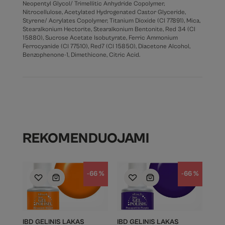
Neopentyl Glycol/ Trimellitic Anhydride Copolymer,
Nitrocellulose, Acetylated Hydrogenated Castor Glyceride,
Styrene/ Acrylates Copolymer, Titanium Dioxide (CI 77891), Mica,
Stearalkonium Hectorite, Stearalkonium Bentonite, Red 34 (CI
15880), Sucrose Acetate Isobutyrate, Ferric Ammonium
Ferrocyanide (CI 77510), Red7 (CI 15850), Diacetone Alcohol,
Benzophenone-1, Dimethicone, Citric Acid.
REKOMENDUOJAMI
-66 %
-66 %
IBD GELINIS LAKAS
IBD GELINIS LAKAS