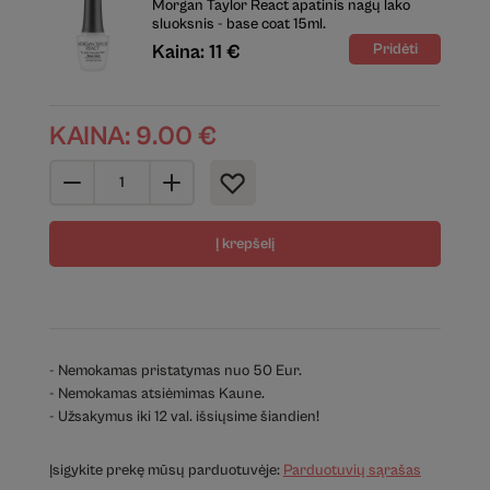
Morgan Taylor React apatinis nagų lako
sluoksnis - base coat 15ml.
Kaina: 11 €
KAINA:
9.00
€
Į krepšelį
- Nemokamas pristatymas nuo 50 Eur.
- Nemokamas atsiėmimas Kaune.
- Užsakymus iki 12 val. išsiųsime šiandien!
Įsigykite prekę mūsų parduotuvėje:
Parduotuvių sąrašas