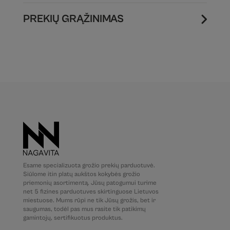
PREKIŲ GRĄŽINIMAS
Esame specializuota grožio prekių parduotuvė.
Siūlome itin platų aukštos kokybės grožio
priemonių asortimentą. Jūsų patogumui turime
net 5 fizines parduotuves skirtinguose Lietuvos
miestuose. Mums rūpi ne tik Jūsų grožis, bet ir
saugumas, todėl pas mus rasite tik patikimų
gamintojų, sertifikuotus produktus.