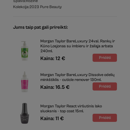
Spalva:
Rožinė
Kolekcija:
2023 Pure Beauty
Jums taip pat gali prireikti:
Morgan Taylor BareLuxury 24val. Rankų ir
Kūno Losjonas su imbieru ir žaliąja arbata
240ml.
Kaina: 12 €
Morgan Taylor BareLuxury Dissolve odelių
minkštiklis - cuticle remover 130ml.
Kaina: 16.5 €
Morgan Taylor React viršutinis lako
sluoksnis - top coat 15ml.
Kaina: 11 €