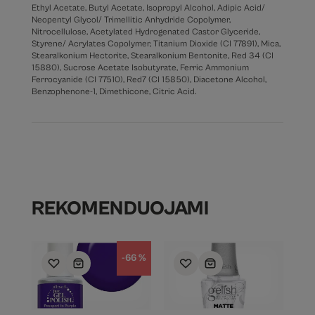
Ethyl Acetate, Butyl Acetate, Isopropyl Alcohol, Adipic Acid/
Neopentyl Glycol/ Trimellitic Anhydride Copolymer,
Nitrocellulose, Acetylated Hydrogenated Castor Glyceride,
Styrene/ Acrylates Copolymer, Titanium Dioxide (CI 77891), Mica,
Stearalkonium Hectorite, Stearalkonium Bentonite, Red 34 (CI
15880), Sucrose Acetate Isobutyrate, Ferric Ammonium
Ferrocyanide (CI 77510), Red7 (CI 15850), Diacetone Alcohol,
Benzophenone-1, Dimethicone, Citric Acid.
REKOMENDUOJAMI
-66 %