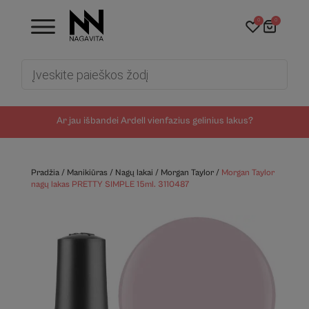
0
0
Products
search
Ar jau išbandei Ardell vienfazius gelinius lakus?
Pradžia
/
Manikiūras
/
Nagų lakai
/
Morgan Taylor
/
Morgan Taylor
nagų lakas PRETTY SIMPLE 15ml. 3110487