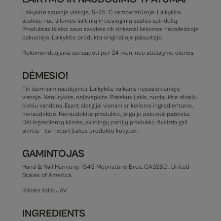
Laikykite sausoje vietoje, 5–25 °C temperatūroje. Laikykite
atokiau nuo šilumos šaltinių ir tiesioginių saulės spindulių.
Produktas išlaiko savo savybes tik tinkamai laikomas nepažeistoje
pakuotėje. Laikykite produktą originalioje pakuotėje.
Rekomenduojama sunaudoti per 24 mėn. nuo atidarymo dienos.
DĖMESIO!
Tik išoriniam naudojimui. Laikykite vaikams nepasiekiamoje
vietoje. Nenurykite, neįkvėpkite. Patekus į akis, nuplaukite dideliu
kiekiu vandens. Esant alergijai vienam ar keliems ingredientams,
nenaudokite. Nenaudokite produkto, jeigu jo pakuotė pažeista.
Dėl ingredientų kilmės, skirtingų partijų produkto išvaizda gali
skirtis – tai neturi įtakos produkto kokybei.
GAMINTOJAS
Hand & Nail Harmony. 1545 Moonstone Brea, CA92821, United
States of America.
Kilmės šalis: JAV
INGREDIENTS