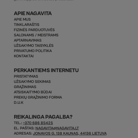
APIE NAGAVITA
APIE MUS
TINKLARAŠTIS
FIZINĖS PARDUOTUVĖS
SALONAMS / MEISTRAMS
APTARNAVIMAS
UŽSAKYMO TAISYKLĖS
PRIVATUMO POLITIKA
KONTAKTAI
PERKANTIEMS INTERNETU
PRISTATYMAS
UŽSAKYMO SEKIMAS
GRĄŽINIMAS
ATSISKAITYMO BŪDAI
PREKIŲ GRĄŽINIMO FORMA
D.U.K
REIKALINGA PAGALBA?
TEL.:
+370 686 85425
EL. PAŠTAS:
NAGAVITA@NAGAVITA.LT
ADRESAS:
JONAVOS G. 138 KAUNAS, 44136 LIETUVA