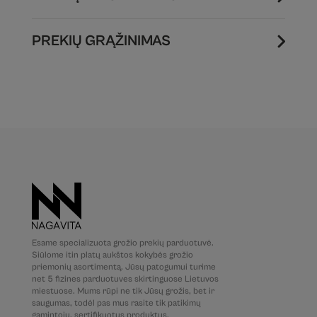
PREKIŲ GRĄŽINIMAS
Esame specializuota grožio prekių parduotuvė.
Siūlome itin platų aukštos kokybės grožio
priemonių asortimentą. Jūsų patogumui turime
net 5 fizines parduotuves skirtinguose Lietuvos
miestuose. Mums rūpi ne tik Jūsų grožis, bet ir
saugumas, todėl pas mus rasite tik patikimų
gamintojų, sertifikuotus produktus.