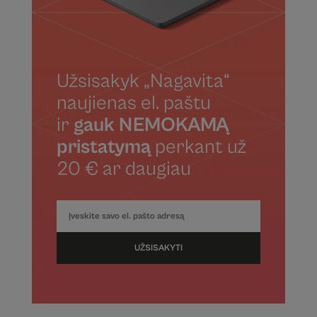
Užsisakyk „Nagavita“
naujienas el. paštu
ir
gauk NEMOKAMĄ
pristatymą
perkant už
20 € ar daugiau
UŽSISAKYTI