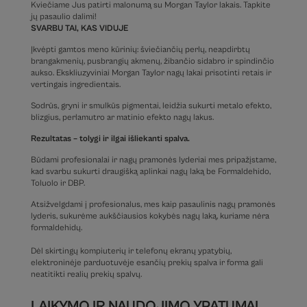
Kviečiame Jus patirti malonumą su Morgan Taylor lakais. Tapkite
jų pasaulio dalimi!
SVARBU TAI, KAS VIDUJE
Įkvėpti gamtos meno kūrinių: šviečiančių perlų, neapdirbtų
brangakmenių, pusbrangių akmenų, žibančio sidabro ir spindinčio
aukso. Ekskliuzyviniai Morgan Taylor nagų lakai prisotinti retais ir
vertingais ingredientais.
Sodrūs, gryni ir smulkūs pigmentai, leidžia sukurti metalo efekto,
blizgius, perlamutro ar matinio efekto nagų lakus.
Rezultatas – tolygi ir ilgai išliekanti spalva.
Būdami profesionalai ir nagų pramonės lyderiai mes pripažįstame,
kad svarbu sukurti draugišką aplinkai nagų laką be Formaldehido,
Toluolo ir DBP.
Atsižvelgdami į profesionalus, mes kaip pasaulinis nagų pramonės
lyderis, sukurėme aukščiausios kokybės nagų laką, kuriame nėra
formaldehidų.
Dėl skirtingų kompiuterių ir telefonų ekranų ypatybių,
elektroninėje parduotuvėje esančių prekių spalva ir forma gali
neatitikti realių prekių spalvų.
LAIKYMO IR NAUDOJIMO YPATUMAI