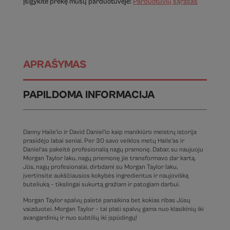
Įsigykite prekę mūsų parduotuvėje:
Parduotuvių sąrašas
APRAŠYMAS
PAPILDOMA INFORMACIJA
Danny Haile‘io ir David Daniel‘io kaip manikiūro meistrų istorija
prasidėjo labai seniai. Per 30 savo veiklos metų Haile‘as ir
Daniel‘as pakeitė profesionalią nagų pramonę. Dabar, su naujuoju
Morgan Taylor laku, nagų priemonę jie transformavo dar kartą.
Jūs, nagų profesionalai, dirbdami su Morgan Taylor laku,
įvertinsite aukščiausios kokybės ingredientus ir naujovišką
buteliuką – tikslingai sukurtą gražiam ir patogiam darbui.
Morgan Taylor spalvų paletė panaikina bet kokias ribas Jūsų
vaizduotei. Morgan Taylor – tai plati spalvų gama nuo klasikinių iki
avangardinių ir nuo subtilių iki įspūdingų!