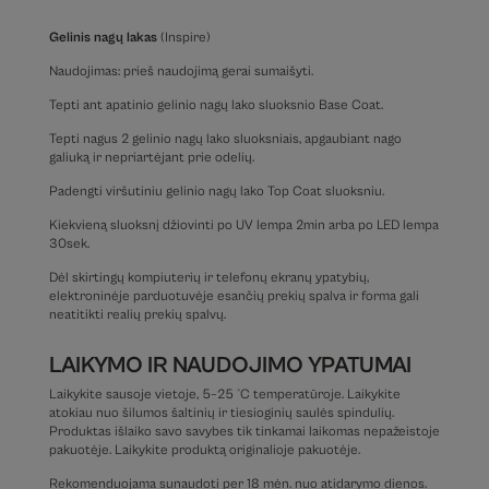
Gelinis nagų lakas
(Inspire)
Naudojimas: prieš naudojimą gerai sumaišyti.
Tepti ant apatinio gelinio nagų lako sluoksnio Base Coat.
Tepti nagus 2 gelinio nagų lako sluoksniais, apgaubiant nago
galiuką ir nepriartėjant prie odelių.
Padengti viršutiniu gelinio nagų lako Top Coat sluoksniu.
Kiekvieną sluoksnį džiovinti po UV lempa 2min arba po LED lempa
30sek.
Dėl skirtingų kompiuterių ir telefonų ekranų ypatybių,
elektroninėje parduotuvėje esančių prekių spalva ir forma gali
neatitikti realių prekių spalvų.
LAIKYMO IR NAUDOJIMO YPATUMAI
Laikykite sausoje vietoje, 5–25 °C temperatūroje. Laikykite
atokiau nuo šilumos šaltinių ir tiesioginių saulės spindulių.
Produktas išlaiko savo savybes tik tinkamai laikomas nepažeistoje
pakuotėje. Laikykite produktą originalioje pakuotėje.
Rekomenduojama sunaudoti per 18 mėn. nuo atidarymo dienos.