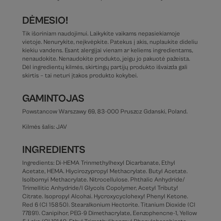
DĖMESIO!
Tik išoriniam naudojimui. Laikykite vaikams nepasiekiamoje
vietoje. Nenurykite, neįkvėpkite. Patekus į akis, nuplaukite dideliu
kiekiu vandens. Esant alergijai vienam ar keliems ingredientams,
nenaudokite. Nenaudokite produkto, jeigu jo pakuotė pažeista.
Dėl ingredientų kilmės, skirtingų partijų produkto išvaizda gali
skirtis – tai neturi įtakos produkto kokybei.
GAMINTOJAS
Powstancow Warszawy 69, 83-000 Pruszcz Gdanski, Poland.
Kilmės šalis: JAV
INGREDIENTS
Ingredients: Di-HEMA Trinmethylhexyl Dicarbanate, Ethyl
Acetate, HEMA. Hiycirozypropyl Methacrylate. Butyl Acetate.
Isolbornyi Methacrylate. Nitrocellulose. Phthalic Anhydride/
Trimellitic Anhydride/l Glycols Copolymer, Acetyl Tributy!
Citrate. Isopropyl Alcohai. Hycroxycyclohexy! Phenyl Ketone.
Red 6 (CI 15850). Stearalkonium Hectorite. Titanium Dioxide (CI
77891). Canipihor, PEG-9 Dimethacrylate, Eenzophencne-1, Yellow