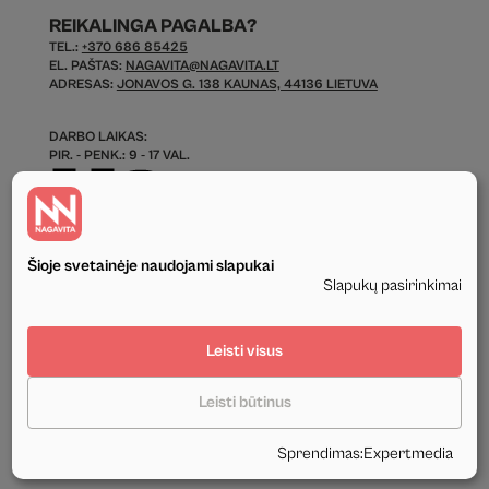
REIKALINGA PAGALBA?
TEL.:
+370 686 85425
EL. PAŠTAS:
NAGAVITA@NAGAVITA.LT
ADRESAS:
JONAVOS G. 138 KAUNAS, 44136 LIETUVA
DARBO LAIKAS:
PIR. - PENK.: 9 - 17 VAL.
Šioje svetainėje naudojami slapukai
Slapukų pasirinkimai
© 2026 Visos Teisės Saugomos.
Leisti visus
Privatumo politika
Leisti būtinus
Tekstinis ir grafinis svetainės turinys priklauso UAB Nagavita ir negali būti
naudojamas kituose šaltiniuose be mūsų leidimo ir be nuorodos į šaltinį.
Sprendimas
:
Expertmedia
Sukūrė:
Expertmedia