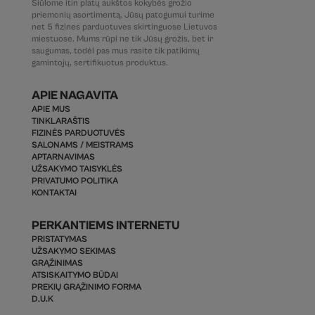
Siūlome itin platų aukštos kokybės grožio
priemonių asortimentą. Jūsų patogumui turime
net 5 fizines parduotuves skirtinguose Lietuvos
miestuose. Mums rūpi ne tik Jūsų grožis, bet ir
saugumas, todėl pas mus rasite tik patikimų
gamintojų, sertifikuotus produktus.
APIE NAGAVITA
APIE MUS
TINKLARAŠTIS
FIZINĖS PARDUOTUVĖS
SALONAMS / MEISTRAMS
APTARNAVIMAS
UŽSAKYMO TAISYKLĖS
PRIVATUMO POLITIKA
KONTAKTAI
PERKANTIEMS INTERNETU
PRISTATYMAS
UŽSAKYMO SEKIMAS
GRĄŽINIMAS
ATSISKAITYMO BŪDAI
PREKIŲ GRĄŽINIMO FORMA
D.U.K