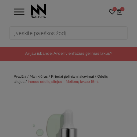
0
0
Products
search
Ar jau išbandei Ardell vienfazius gelinius lakus?
Pradžia
/
Manikiūras
/
Priedai geliniam lakavimui
/
Odelių
aliejus
/
Inocos odelių aliejus – Melionų kvapo 15ml.