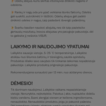
Odelių aliejus, kuris skirtas intensyviai drėkinti nagams ir
odelėms.
Rankų ir nagų oda yra ypač veikiama išorės faktorių. Odelės
gali suskilti, sutrūkinėti ir išdžiūti. Odelių aliejus gali padėti
drėkinti odeles ir nagus, taip padedant išvengti pažeidimų.
Svarbu kasdien naudoti aliejuką, nes tik taip pasieksite
geriausių rezultatų. Inocos aliejukas yra patogioje pakuotėje, dėl
to galėsite jį nešiotis VISUR.
LAIKYMO IR NAUDOJIMO YPATUMAI
Laikykite sausoje vietoje, 5–25 °C temperatūroje. Laikykite
atokiau nuo šilumos šaltinių ir tiesioginių saulės spindulių.
Produktas išlaiko savo savybes tik tinkamai laikomas nepažeistoje
pakuotėje. Laikykite produktą originalioje pakuotėje.
Rekomenduojama sunaudoti per 12 mėn. nuo atidarymo dienos.
DĖMESIO!
Tik išoriniam naudojimui. Laikykite vaikams nepasiekiamoje
vietoje. Nenurykite, neįkvėpkite. Patekus į akis, nuplaukite dideliu
kiekiu vandens. Esant alergijai vienam ar keliems ingredientams,
nenaudokite. Nenaudokite produkto, jeigu jo pakuotė pažeista.
Dėl ingredientų kilmės, skirtingų partijų produkto išvaizda gali