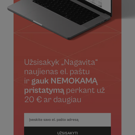
Užsisakyk „Nagavita“
naujienas el. paštu
ir
gauk NEMOKAMĄ
pristatymą
perkant už
20 € ar daugiau
UŽSISAKYTI