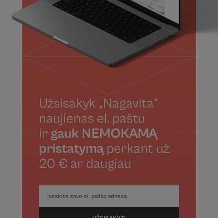
Užsisakyk „Nagavita“
naujienas el. paštu
ir
gauk NEMOKAMĄ
pristatymą
perkant už
20 € ar daugiau