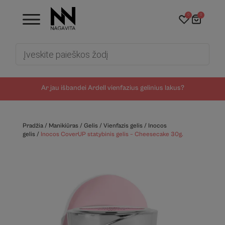
0
0
Products
search
Ar jau išbandei Ardell vienfazius gelinius lakus?
Pradžia
/
Manikiūras
/
Gelis
/
Vienfazis gelis
/
Inocos
gelis
/
Inocos CoverUP statybinis gelis – Cheesecake 30g.