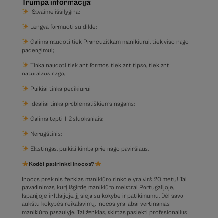
Trumpa informacija:
Savaime išsilygina;
Lengva formuoti su dilde;
Galima naudoti tiek Prancūziškam manikiūrui, tiek viso nago
padengimui;
Tinka naudoti tiek ant formos, tiek ant tipso, tiek ant
natūralaus nago;
Puikiai tinka pedikiūrui;
Idealiai tinka problematiškiems nagams;
Galima tepti 1-2 sluoksniais;
Nerūgštinis;
Elastingas, puikiai kimba prie nago paviršiaus.
Kodėl pasirinkti Inocos?
Inocos prekinis ženklas manikiūro rinkoje yra virš 20 metų! Tai
pavadinimas, kurį išgirdę manikiūro meistrai Portugalijoje,
Ispanijoje ir Itlaijoje, jį sieja su kokybe ir patikimumu. Dėl savo
aukštu kokybės reikalavimų, Inocos yra labai vertinamas
manikiūro pasaulyje. Tai ženklas, skirtas pasiekti profesionalius