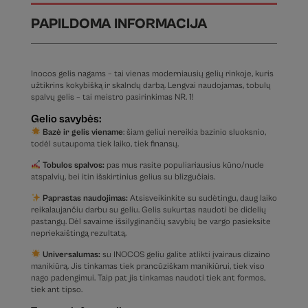
PAPILDOMA INFORMACIJA
Inocos gelis nagams – tai vienas moderniausių gelių rinkoje, kuris
užtikrins kokybišką ir skalndų darbą. Lengvai naudojamas, tobulų
spalvų gelis – tai meistro pasirinkimas NR. 1!
Gelio savybės:
Bazė ir gelis viename
: šiam geliui nereikia bazinio sluoksnio,
todėl sutaupoma tiek laiko, tiek finansų.
Tobulos spalvos:
pas mus rasite populiariausius kūno/nude
atspalvių, bei itin išskirtinius gelius su blizgučiais.
Paprastas naudojimas:
Atsisveikinkite su sudėtingu, daug laiko
reikalaujančiu darbu su geliu. Gelis sukurtas naudoti be didelių
pastangų. Dėl savaime išsilyginančių savybių be vargo pasieksite
nepriekaištingą rezultatą.
Universalumas:
su INOCOS geliu galite atlikti įvairaus dizaino
manikiūrą. Jis tinkamas tiek prancūziškam manikiūrui, tiek viso
nago padengimui. Taip pat jis tinkamas naudoti tiek ant formos,
tiek ant tipso.