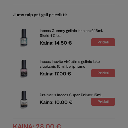
Jums taip pat gali prireikti:
Inocos Gummy gelinio lako bazė 15ml.
Skaidri Clear
Kaina: 14.50 €
Inocos Inovita viršutinis gelinio lako
sluoksnis 15ml. be lipnumo
Kaina: 17.00 €
Praimeris Inocos Super Primer 15ml.
Kaina: 10.00 €
KAINA:
23.00
€