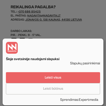
REIKALINGA PAGALBA?
TEL.:
+370 686 85425
EL. PAŠTAS:
NAGAVITA@NAGAVITA.LT
ADRESAS:
JONAVOS G. 138 KAUNAS, 44136 LIETUVA
DARBO LAIKAS:
PIR. - PENK.: 9 - 17 VAL.
Šioje svetainėje naudojami slapukai
Slapukų pasirinkimai
© 2026 Visos Teisės Saugomos.
Leisti visus
Privatumo politika
Leisti būtinus
Tekstinis ir grafinis svetainės turinys priklauso UAB Nagavita ir negali būti
naudojamas kituose šaltiniuose be mūsų leidimo ir be nuorodos į šaltinį.
Sprendimas
:
Expertmedia
Sukūrė:
Expertmedia