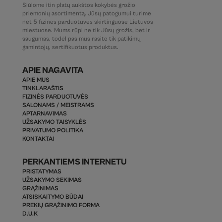
Siūlome itin platų aukštos kokybės grožio
priemonių asortimentą. Jūsų patogumui turime
net 5 fizines parduotuves skirtinguose Lietuvos
miestuose. Mums rūpi ne tik Jūsų grožis, bet ir
saugumas, todėl pas mus rasite tik patikimų
gamintojų, sertifikuotus produktus.
APIE NAGAVITA
APIE MUS
TINKLARAŠTIS
FIZINĖS PARDUOTUVĖS
SALONAMS / MEISTRAMS
APTARNAVIMAS
UŽSAKYMO TAISYKLĖS
PRIVATUMO POLITIKA
KONTAKTAI
PERKANTIEMS INTERNETU
PRISTATYMAS
UŽSAKYMO SEKIMAS
GRĄŽINIMAS
ATSISKAITYMO BŪDAI
PREKIŲ GRĄŽINIMO FORMA
D.U.K