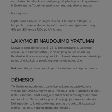
rezultatus, ženklas, kuris pasižymi ypač plačia produktų įvairove
ir išskirtinumu. Todėl meistrai rekomenduoja rinktis Inocos!
Naudojimas:
tepti ploną sluoksnį ir laikyti 60s po LED lempa, 120s po UV
lempa. Antru gelio sluoksniu suformuoti nago išgaubimą. Laikyti
60s po LED lempa, 120s po UV lempa.
LAIKYMO IR NAUDOJIMO YPATUMAI
Laikykite sausoje vietoje, 5–25 °C temperatūroje. Laikykite
atokiau nuo šilumos šaltinių ir tiesioginių saulės spindulių.
Produktas išlaiko savo savybes tik tinkamai laikomas nepažeistoje
pakuotėje. Laikykite produktą originalioje pakuotėje.
Rekomenduojama sunaudoti per 12 mėn. nuo atidarymo dienos.
DĖMESIO!
Tik išoriniam naudojimui. Laikykite vaikams nepasiekiamoje
vietoje. Nenurykite, neįkvėpkite. Patekus į akis, nuplaukite dideliu
kiekiu vandens. Esant alergijai vienam ar keliems ingredientams,
nenaudokite. Nenaudokite produkto, jeigu jo pakuotė pažeista.
Dėl ingredientų kilmės, skirtingų partijų produkto išvaizda gali
skirtis – tai neturi įtakos produkto kokybei.