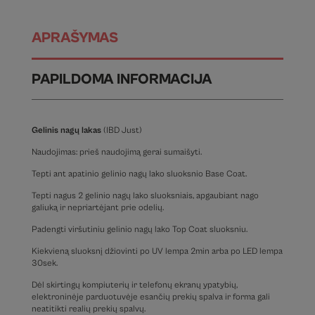
APRAŠYMAS
PAPILDOMA INFORMACIJA
Gelinis nagų lakas
(IBD Just)
Naudojimas: prieš naudojimą gerai sumaišyti.
Tepti ant apatinio gelinio nagų lako sluoksnio Base Coat.
Tepti nagus 2 gelinio nagų lako sluoksniais, apgaubiant nago
galiuką ir nepriartėjant prie odelių.
Padengti viršutiniu gelinio nagų lako Top Coat sluoksniu.
Kiekvieną sluoksnį džiovinti po UV lempa 2min arba po LED lempa
30sek.
Dėl skirtingų kompiuterių ir telefonų ekranų ypatybių,
elektroninėje parduotuvėje esančių prekių spalva ir forma gali
neatitikti realių prekių spalvų.