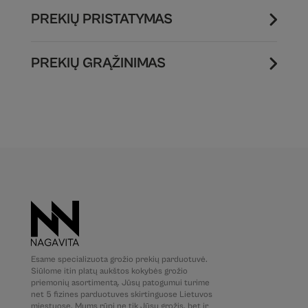
PREKIŲ PRISTATYMAS
PREKIŲ GRĄŽINIMAS
Esame specializuota grožio prekių parduotuvė.
Siūlome itin platų aukštos kokybės grožio
priemonių asortimentą. Jūsų patogumui turime
net 5 fizines parduotuves skirtinguose Lietuvos
miestuose. Mums rūpi ne tik Jūsų grožis, bet ir