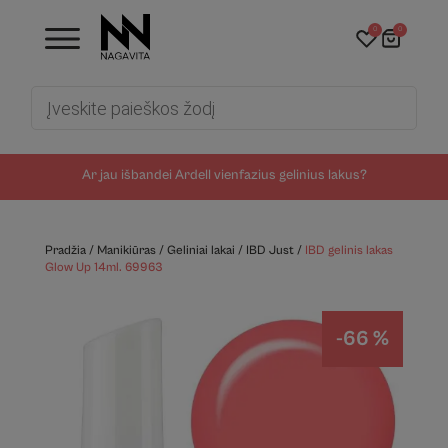
0
0
Products
search
Ar jau išbandei Ardell vienfazius gelinius lakus?
Pradžia
/
Manikiūras
/
Geliniai lakai
/
IBD Just
/
IBD gelinis lakas
Glow Up 14ml. 69963
-66 %