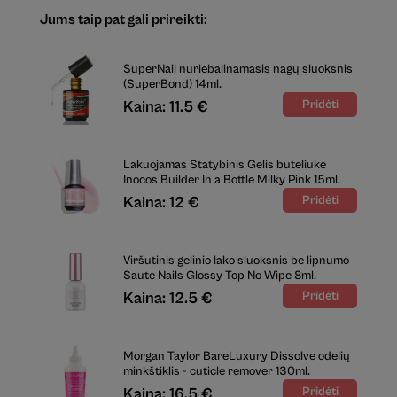
Jums taip pat gali prireikti:
SuperNail nuriebalinamasis nagų sluoksnis
(SuperBond) 14ml.
Kaina: 11.5 €
Lakuojamas Statybinis Gelis buteliuke
Inocos Builder In a Bottle Milky Pink 15ml.
Kaina: 12 €
Viršutinis gelinio lako sluoksnis be lipnumo
Saute Nails Glossy Top No Wipe 8ml.
Kaina: 12.5 €
Morgan Taylor BareLuxury Dissolve odelių
minkštiklis - cuticle remover 130ml.
Kaina: 16.5 €