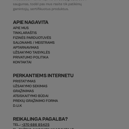
saugumas, todėl pas mus rasite tik patikimų
gamintojų, sertifikuotus produktus.
APIE NAGAVITA
APIE MUS
TINKLARAŠTIS
FIZINĖS PARDUOTUVĖS
SALONAMS / MEISTRAMS
APTARNAVIMAS
UŽSAKYMO TAISYKLĖS
PRIVATUMO POLITIKA
KONTAKTAI
PERKANTIEMS INTERNETU
PRISTATYMAS
UŽSAKYMO SEKIMAS
GRĄŽINIMAS
ATSISKAITYMO BŪDAI
PREKIŲ GRĄŽINIMO FORMA
D.U.K
REIKALINGA PAGALBA?
TEL.:
+370 686 85425