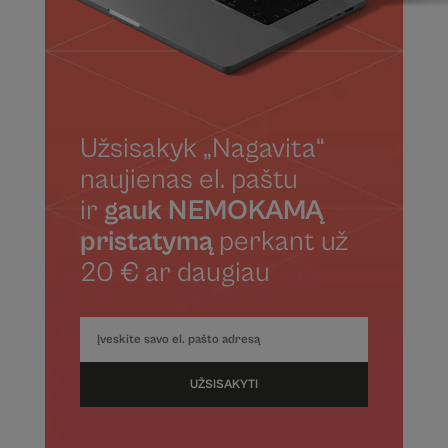
Užsisakyk „Nagavita“
naujienas el. paštu
ir
gauk NEMOKAMĄ
pristatymą
perkant už
20 € ar daugiau
UŽSISAKYTI