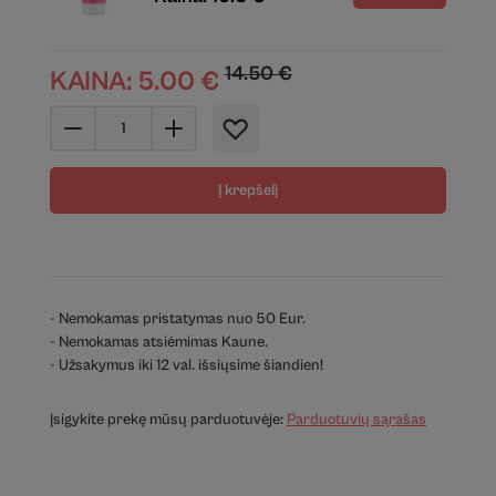
14.50
€
KAINA:
5.00
€
Į krepšelį
- Nemokamas pristatymas nuo 50 Eur.
- Nemokamas atsiėmimas Kaune.
- Užsakymus iki 12 val. išsiųsime šiandien!
Įsigykite prekę mūsų parduotuvėje:
Parduotuvių sąrašas