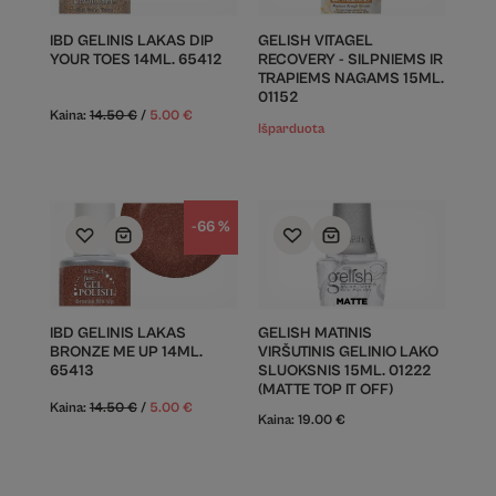
IBD GELINIS LAKAS DIP
GELISH VITAGEL
YOUR TOES 14ML. 65412
RECOVERY - SILPNIEMS IR
TRAPIEMS NAGAMS 15ML.
01152
Kaina:
14.50
€
/
5.00
€
Išparduota
-66 %
IBD GELINIS LAKAS
GELISH MATINIS
BRONZE ME UP 14ML.
VIRŠUTINIS GELINIO LAKO
65413
SLUOKSNIS 15ML. 01222
(MATTE TOP IT OFF)
Kaina:
14.50
€
/
5.00
€
Kaina:
19.00
€