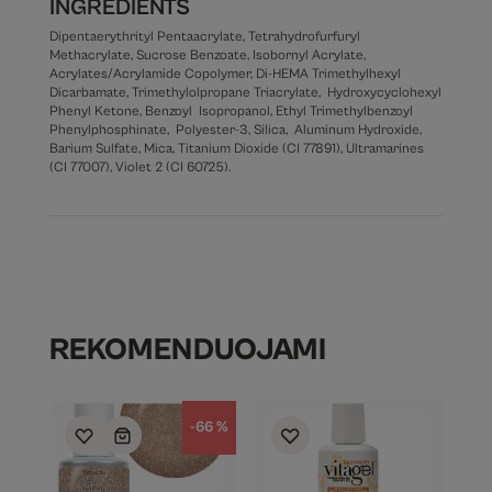
INGREDIENTS
Dipentaerythrityl Pentaacrylate, Tetrahydrofurfuryl
Methacrylate, Sucrose Benzoate, Isobornyl Acrylate,
Acrylates/Acrylamide Copolymer, Di-HEMA Trimethylhexyl
Dicarbamate, Trimethylolpropane Triacrylate, Hydroxycyclohexyl
Phenyl Ketone, Benzoyl Isopropanol, Ethyl Trimethylbenzoyl
Phenylphosphinate, Polyester-3, Silica, Aluminum Hydroxide,
Barium Sulfate, Mica, Titanium Dioxide (CI 77891), Ultramarines
(CI 77007), Violet 2 (CI 60725).
REKOMENDUOJAMI
-66 %