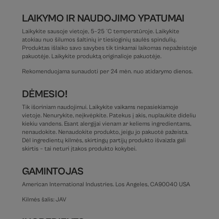
LAIKYMO IR NAUDOJIMO YPATUMAI
Laikykite sausoje vietoje, 5–25 °C temperatūroje. Laikykite
atokiau nuo šilumos šaltinių ir tiesioginių saulės spindulių.
Produktas išlaiko savo savybes tik tinkamai laikomas nepažeistoje
pakuotėje. Laikykite produktą originalioje pakuotėje.
Rekomenduojama sunaudoti per 24 mėn. nuo atidarymo dienos.
DĖMESIO!
Tik išoriniam naudojimui. Laikykite vaikams nepasiekiamoje
vietoje. Nenurykite, neįkvėpkite. Patekus į akis, nuplaukite dideliu
kiekiu vandens. Esant alergijai vienam ar keliems ingredientams,
nenaudokite. Nenaudokite produkto, jeigu jo pakuotė pažeista.
Dėl ingredientų kilmės, skirtingų partijų produkto išvaizda gali
skirtis – tai neturi įtakos produkto kokybei.
GAMINTOJAS
American International Industries. Los Angeles, CA90040 USA
Kilmės šalis: JAV