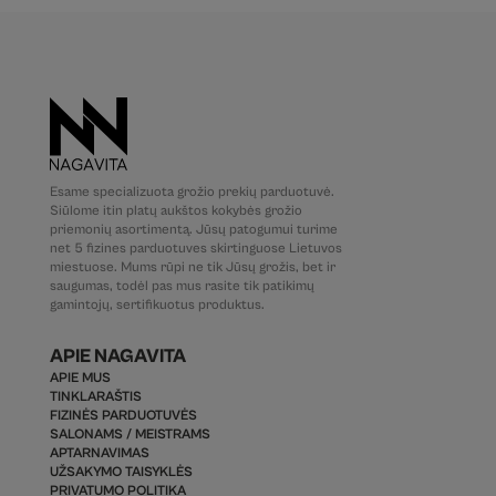
Esame specializuota grožio prekių parduotuvė.
Siūlome itin platų aukštos kokybės grožio
priemonių asortimentą. Jūsų patogumui turime
net 5 fizines parduotuves skirtinguose Lietuvos
miestuose. Mums rūpi ne tik Jūsų grožis, bet ir
saugumas, todėl pas mus rasite tik patikimų
gamintojų, sertifikuotus produktus.
APIE NAGAVITA
APIE MUS
TINKLARAŠTIS
FIZINĖS PARDUOTUVĖS
SALONAMS / MEISTRAMS
APTARNAVIMAS
UŽSAKYMO TAISYKLĖS
PRIVATUMO POLITIKA