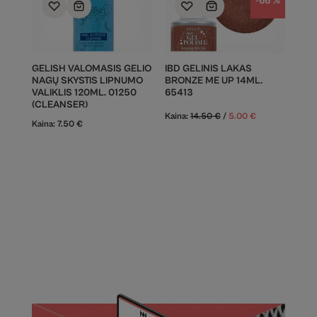
-66 %
GELISH VALOMASIS GELIO
IBD GELINIS LAKAS
NAGŲ SKYSTIS LIPNUMO
BRONZE ME UP 14ML.
VALIKLIS 120ML. 01250
65413
(CLEANSER)
Kaina:
14.50
€
/
5.00
€
Kaina:
7.50
€