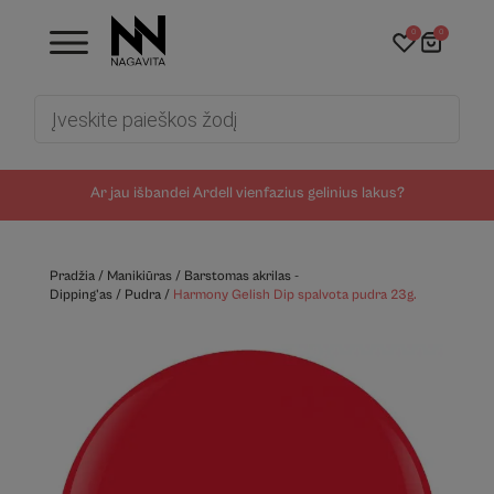
0
0
Products
search
Ar jau išbandei Ardell vienfazius gelinius lakus?
Pradžia
/
Manikiūras
/
Barstomas akrilas -
Dipping'as
/
Pudra
/
Harmony Gelish Dip spalvota pudra 23g.