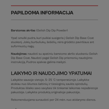
PAPILDOMA INFORMACIJA
Barstomas akrilas
(Gelish Dip Dip Powder)
Ypač smulki pudra, kuri puikiai susigeria į Gelish Dip Base Coat
sluoksnį. Jokių burbuliukų, šešėlių, nėra grūdėto paviršiaus ant
suformuotų nagų.
Naudojimas
: naudoti su apatiniu barstomo akrilo sluoksniu Gelish
Dip Base Coat. Naudoti pagal Gelish Dip priemonių naudojimo
instrukciją. Pudros spalvas galima maišyti.
LAIKYMO IR NAUDOJIMO YPATUMAI
Laikykite sausoje vietoje, 5–25 °C temperatūroje. Laikykite
atokiau nuo šilumos šaltinių ir tiesioginių saulės spindulių.
Produktas išlaiko savo savybes tik tinkamai laikomas nepažeistoje
pakuotėje. Laikykite produktą originalioje pakuotėje.
Rekomenduojama sunaudoti per 24 mėn. nuo atidarymo dienos.