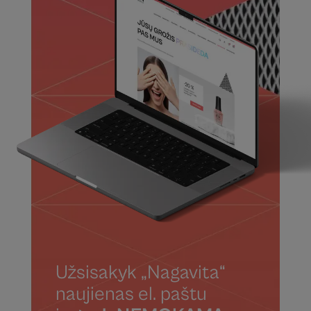
Užsisakyk „Nagavita“
naujienas el. paštu