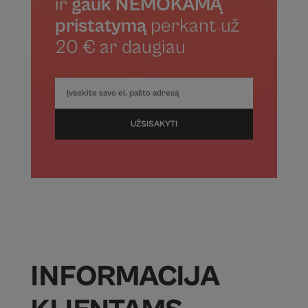
ir
gauk NEMOKAMĄ
pristatymą
perkant už
20 € ar daugiau
UŽSISAKYTI
INFORMACIJA