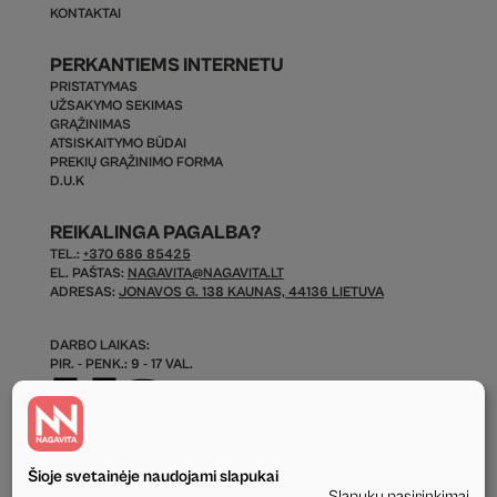
KONTAKTAI
PERKANTIEMS INTERNETU
PRISTATYMAS
UŽSAKYMO SEKIMAS
GRĄŽINIMAS
ATSISKAITYMO BŪDAI
PREKIŲ GRĄŽINIMO FORMA
D.U.K
REIKALINGA PAGALBA?
TEL.:
+370 686 85425
EL. PAŠTAS:
NAGAVITA@NAGAVITA.LT
ADRESAS:
JONAVOS G. 138 KAUNAS, 44136 LIETUVA
DARBO LAIKAS:
PIR. - PENK.: 9 - 17 VAL.
Šioje svetainėje naudojami slapukai
Slapukų pasirinkimai