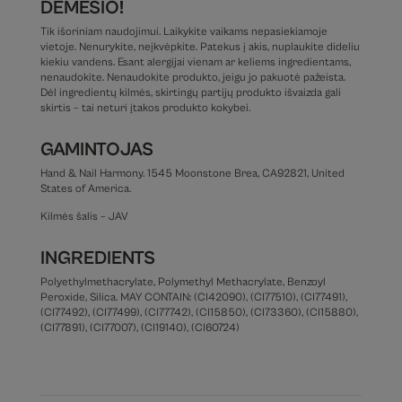
DĖMESIO!
Tik išoriniam naudojimui. Laikykite vaikams nepasiekiamoje
vietoje. Nenurykite, neįkvėpkite. Patekus į akis, nuplaukite dideliu
kiekiu vandens. Esant alergijai vienam ar keliems ingredientams,
nenaudokite. Nenaudokite produkto, jeigu jo pakuotė pažeista.
Dėl ingredientų kilmės, skirtingų partijų produkto išvaizda gali
skirtis – tai neturi įtakos produkto kokybei.
GAMINTOJAS
Hand & Nail Harmony. 1545 Moonstone Brea, CA92821, United
States of America.
Kilmės šalis – JAV
INGREDIENTS
Polyethylmethacrylate, Polymethyl Methacrylate, Benzoyl
Peroxide, Silica. MAY CONTAIN: (CI42090), (CI77510), (CI77491),
(CI77492), (CI77499), (CI77742), (CI15850), (CI73360), (CI15880),
(CI77891), (CI77007), (CI19140), (CI60724)