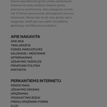
Esame specializuota grožio prekių parduotuvė.
Siūlome itin platų aukštos kokybės grožio
priemonių asortimentą. Jūsų patogumui turime
net 5 fizines parduotuves skirtinguose Lietuvos
miestuose. Mums rūpi ne tik Jūsų grožis, bet ir
saugumas, todėl pas mus rasite tik patikimų
gamintojų, sertifikuotus produktus.
APIE NAGAVITA
APIE MUS
TINKLARAŠTIS
FIZINĖS PARDUOTUVĖS
SALONAMS / MEISTRAMS
APTARNAVIMAS
UŽSAKYMO TAISYKLĖS
PRIVATUMO POLITIKA
KONTAKTAI
PERKANTIEMS INTERNETU
PRISTATYMAS
UŽSAKYMO SEKIMAS
GRĄŽINIMAS
ATSISKAITYMO BŪDAI
PREKIŲ GRĄŽINIMO FORMA
D.U.K