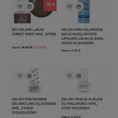
-66 %
IBD GELINIS LAKAS
GELISH MINI VALOMASIS
STREET WISE 14ML. 57085
GELIO NAGŲ SKYSTIS
LIPNUMO VALIKLIS 60ML.
04010 (CLEANSER)
Kaina:
14.50
€
/
5.00
€
Kaina:
4.70
€
GELISH MINI BAZINIS
GELISH ODELIŲ ALIEJUS
GELINIO LAKO SLUOKSNIS
SU HIALURONU 15ML.
9ML. 04000
01207 (NOURISH)
(FOUNDATION)
Kaina:
5.50
€