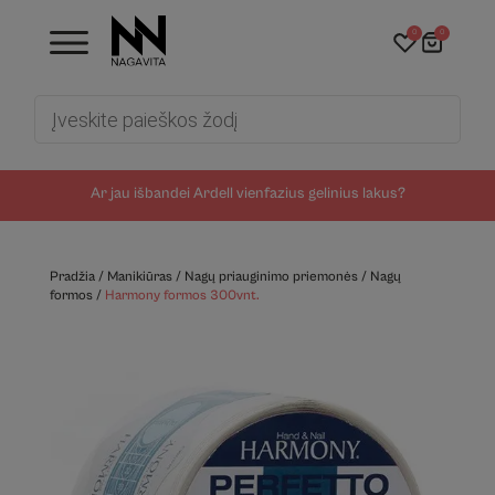
0
0
Products
search
Ar jau išbandei Ardell vienfazius gelinius lakus?
Pradžia
/
Manikiūras
/
Nagų priauginimo priemonės
/
Nagų
formos
/
Harmony formos 300vnt.