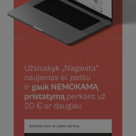
Užsisakyk „Nagavita“
naujienas el. paštu
ir
gauk NEMOKAMĄ
pristatymą
perkant už
20 € ar daugiau