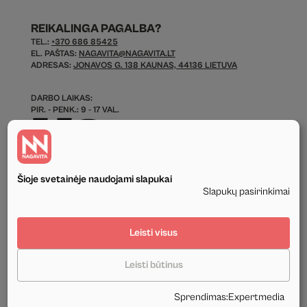
REIKALINGA PAGALBA?
TEL.:
+370 686 85425
EL. PAŠTAS:
NAGAVITA@NAGAVITA.LT
ADRESAS:
JONAVOS G. 138 KAUNAS, 44136 LIETUVA
DARBO LAIKAS:
PIR. - PENK.: 9 - 17 VAL.
Šioje svetainėje naudojami slapukai
Slapukų pasirinkimai
© 2026 Visos Teisės Saugomos.
Leisti visus
Privatumo politika
Leisti būtinus
Tekstinis ir grafinis svetainės turinys priklauso UAB Nagavita ir negali būti
naudojamas kituose šaltiniuose be mūsų leidimo ir be nuorodos į šaltinį.
Sprendimas
:
Expertmedia
Sukūrė:
Expertmedia