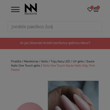
0
0
Products
search
Ar jau išbandei Ardell vienfazius gelinius lakus?
Pradžia
/
Manikiūras
/
Gelis
/
Trijų fazių LED / UV gelis
/
Saute
Nails One Touch gelis
/
Gelis One Touch Saute Nails 50g. Pink
Pastel