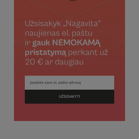
Užsisakyk „Nagavita“
naujienas el. paštu
ir
gauk NEMOKAMĄ
pristatymą
perkant už
20 € ar daugiau
UŽSISAKYTI