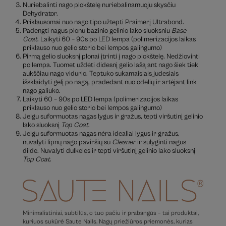
Nuriebalinti nago plokštelę nuriebalinamuoju skysčiu
Dehydrator.
Priklausomai nuo nago tipo užtepti Praimerį Ultrabond.
Padengti nagus plonu bazinio gelinio lako sluoksniu
Base
Coat
. Laikyti 60 – 90s po LED lempa (polimerizacijos laikas
priklauso nuo gelio storio bei lempos galingumo)
Pirmą gelio sluoksnį plonai įtrinti į nago plokštelę. Nedžiovinti
po lempa. Tuomet uždėti didesnį gelio lašą ant nago šiek tiek
aukščiau nago vidurio. Teptuko sukamaisiais judesiais
išsklaidyti gelį po nagą, pradedant nuo odelių ir artėjant link
nago galiuko.
Laikyti 60 – 90s po LED lempa (polimerizacijos laikas
priklauso nuo gelio storio bei lempos galingumo)
Jeigu suformuotas nagas lygus ir gražus, tepti viršutinį gelinio
lako sluoksnį
Top Coat
.
Jeigu suformuotas nagas nėra idealiai lygus ir gražus,
nuvalyti lipnų nago paviršių su
Cleaner
ir sulyginti nagus
dilde. Nuvalyti dulkeles ir tepti viršutinį gelinio lako sluoksnį
Top Coat
.
Minimalistiniai, subtilūs, o tuo pačiu ir prabangūs – tai produktai,
kuriuos sukūrė Saute Nails. Nagų priežiūros priemonės, kurias