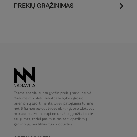
PREKIŲ GRĄŽINIMAS
Esame specializuota grožio prekių parduotuvė.
Siūlome itin platų aukštos kokybės grožio
priemonių asortimentą. Jūsų patogumui turime
net 5 fizines parduotuves skirtinguose Lietuvos
miestuose. Mums rūpi ne tik Jūsų grožis, bet ir
saugumas, todėl pas mus rasite tik patikimų
gamintojų, sertifikuotus produktus.