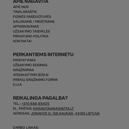
APIE NAGAVITA
APIE MUS
TINKLARAŠTIS
FIZINĖS PARDUOTUVĖS
SALONAMS / MEISTRAMS
APTARNAVIMAS
UŽSAKYMO TAISYKLĖS
PRIVATUMO POLITIKA
KONTAKTAI
PERKANTIEMS INTERNETU
PRISTATYMAS
UŽSAKYMO SEKIMAS
GRĄŽINIMAS
ATSISKAITYMO BŪDAI
PREKIŲ GRĄŽINIMO FORMA
D.U.K
REIKALINGA PAGALBA?
TEL.:
+370 686 85425
EL. PAŠTAS:
NAGAVITA@NAGAVITA.LT
ADRESAS:
JONAVOS G. 138 KAUNAS, 44136 LIETUVA
DARBO LAIKAS: