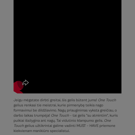
Jeigu mėgstate dirbti greitai, šis gelis būtent jums!
One Touch
gelius renkasi tie meistrai, kurie pirmenybę teikia nago
formavimui be dildžiavimo. Nagų priauginimas vyksta greičiau, o
darbo laikas trumpėja!
One Touch
– tai gelis “su atmintim”, kuris
puikiai išsilygina ant nagų. Tai vidutinio klampumo gelis.
One
Touch
gelius užtikrintai galime vadinti MUST – HAVE priemone
kiekvienam manikiūro specialistui.