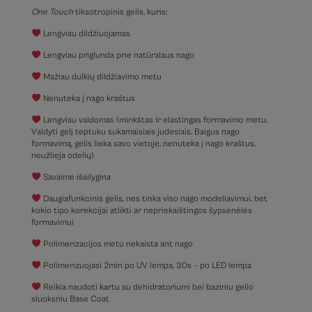
One Touch
tiksotropinis gelis, kuris:
Lengviau dildžiuojamas
Lengviau priglunda prie natūralaus nago
Mažiau dulkių dildžiavimo metu
Nenuteka į nago kraštus
Lengviau valdomas (minkštas ir elastingas formavimo metu.
Valdyti gelį teptuku sukamaisiais judesiais. Baigus nago
formavimą, gelis lieka savo vietoje, nenuteka į nago kraštus,
neužlieja odelių)
Savaime išsilygina
Daugiafunkcinis gelis, nes tinka viso nago modeliavimui, bet
kokio tipo korekcijai atlikti ar nepriekaištingos šypsenėlės
formavimui
Polimerizacijos metu nekaista ant nago
Polimerizuojasi 2min po UV lempa, 30s – po LED lempa
Reikia naudoti kartu su dehidratoriumi bei baziniu gelio
sluoksniu Base Coat