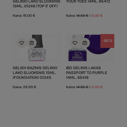
GELINIO LAKO SLUOKSNIS
YOUR TOES 14ML. 65412
15ML. 01246 (TOP IT OFF)
Kaina:
19.00
€
Kaina:
14.50
€
/
5.00
€
-66 %
GELISH BAZINIS GELINIO
IBD GELINIS LAKAS
LAKO SLUOKSNIS 15ML.
PASSPORT TO PURPLE
(FOUNDATION) 01245
14ML. 65416
Kaina:
29.00
€
Kaina:
14.50
€
/
5.00
€