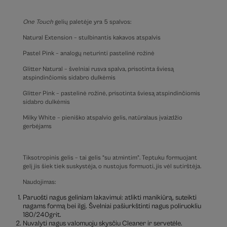
One Touch
gelių paletėje yra 5 spalvos:
Natural Extension – stulbinantis kakavos atspalvis
Pastel Pink – analogų neturinti pastelinė rožinė
Glitter Natural – švelniai rusva spalva, prisotinta šviesą
atspindinčiomis sidabro dulkėmis
Glitter Pink – pastelinė rožinė, prisotinta šviesą atspindinčiomis
sidabro dulkėmis
Milky White – pieniško atspalvio gelis, natūralaus įvaizdžio
gerbėjams
Tiksotropinis gelis – tai gelis “su atmintim”. Teptuku formuojant
gelį jis šiek tiek suskystėja, o nustojus formuoti, jis vėl sutirštėja.
Naudojimas:
Paruošti nagus geliniam lakavimui: atlikti manikiūrą, suteikti
nagams formą bei ilgį. Švelniai pašiurkštinti nagus poliruokliu
180/240grit.
Nuvalyti nagus valomuoju skysčiu Cleaner ir servetėle.