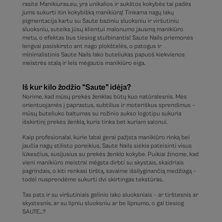
rasite Manikiuras.eu, yra unikalios ir aukštos kokybės tai padės
jums sukurti itin kokybišką manikiūrą! Tinkama nagų lakų
pigmentacija kartu su Saute baziniu sluoksniu ir viršutiniu
sluoksniu, suteiks jūsų klientui malonumo jausmą manikiūro
metu, o efektas bus tiesiog stulbinantis! Saute Nails priemonės
lengvai pasiskirsto ant nago plokštelės, o patogus ir
minimalistinis Saute Nails lako buteliukas papuoš kiekvienos
meistrės stalą ir leis mėgautis manikiūro eiga.
Iš kur kilo žodžio “Saute” idėja?
Norime, kad mūsų prekės ženklas būtų kuo natūralesnis. Mes
orientuojamės į paprastus, subtilius ir moteriškus sprendimus –
mūsų buteliuko baltumas su rožinio aukso logotipu sukuria
išskirtinį prekės ženklą, kuris tinka bet kuriam salonui.
Kaip profesionalai, kurie labai gerai pažįsta manikiūro rinką bei
jaučia nagų stilisto poreikius, Saute Nails siekia pateisinti visus
lūkesčius, susijusius su prekės ženklo kokybe. Puikiai žinome, kad
vieni manikiūro meistrai mėgsta dirbti su skystais, skaidriais
pagrindais, o kiti renkasi tirštą, savaime išsilyginančią medžiagą –
todėl nusprendėme sukurti dvi skirtingas tekstūras.
Tas pats ir su viršutiniais gelinio lako sluoksniais – ar tirštesnis ar
skystesnis, ar su lipniu sluoksniu ar be lipnumo, o gal tiesiog
SAUTE…?