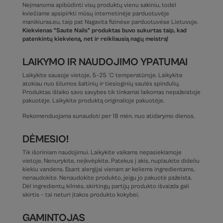
Neįmanoma apibūdinti visų produktų vienu sakiniu, todėl
kviečiame apsipirkti mūsų internetinėje parduotuvėje
manikiuras.eu, taip pat Nagavita fizinėse parduotuvėse Lietuvoje.
Kiekvienas “Saute Nails” produktas buvo sukurtas taip, kad
patenkintų kiekvieną, net ir reikliausią nagų meistrą!
LAIKYMO IR NAUDOJIMO YPATUMAI
Laikykite sausoje vietoje, 5–25 °C temperatūroje. Laikykite
atokiau nuo šilumos šaltinių ir tiesioginių saulės spindulių.
Produktas išlaiko savo savybes tik tinkamai laikomas nepažeistoje
pakuotėje. Laikykite produktą originalioje pakuotėje.
Rekomenduojama sunaudoti per 18 mėn. nuo atidarymo dienos.
DĖMESIO!
Tik išoriniam naudojimui. Laikykite vaikams nepasiekiamoje
vietoje. Nenurykite, neįkvėpkite. Patekus į akis, nuplaukite dideliu
kiekiu vandens. Esant alergijai vienam ar keliems ingredientams,
nenaudokite. Nenaudokite produkto, jeigu jo pakuotė pažeista.
Dėl ingredientų kilmės, skirtingų partijų produkto išvaizda gali
skirtis – tai neturi įtakos produkto kokybei.
GAMINTOJAS