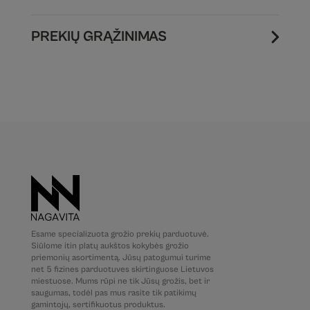
PREKIŲ GRĄŽINIMAS
Esame specializuota grožio prekių parduotuvė.
Siūlome itin platų aukštos kokybės grožio
priemonių asortimentą. Jūsų patogumui turime
net 5 fizines parduotuves skirtinguose Lietuvos
miestuose. Mums rūpi ne tik Jūsų grožis, bet ir
saugumas, todėl pas mus rasite tik patikimų
gamintojų, sertifikuotus produktus.