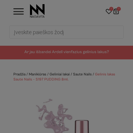
0
0
Products
search
Ar jau išbandei Ardell vienfazius gelinius lakus?
Pradžia
/
Manikiūras
/
Geliniai lakai
/
Saute Nails
/
Gelinis lakas
Saute Nails – S197 PUDDING 8ml.