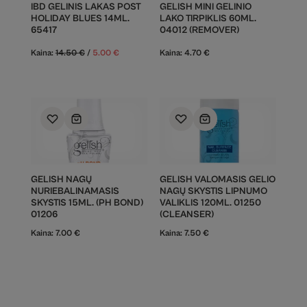
IBD GELINIS LAKAS POST
GELISH MINI GELINIO
HOLIDAY BLUES 14ML.
LAKO TIRPIKLIS 60ML.
65417
04012 (REMOVER)
Kaina:
14.50
€
/
5.00
€
Kaina:
4.70
€
GELISH NAGŲ
GELISH VALOMASIS GELIO
NURIEBALINAMASIS
NAGŲ SKYSTIS LIPNUMO
SKYSTIS 15ML. (PH BOND)
VALIKLIS 120ML. 01250
01206
(CLEANSER)
Kaina:
7.00
€
Kaina:
7.50
€