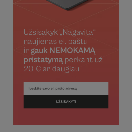
Užsisakyk „Nagavita“
naujienas el. paštu
ir
gauk NEMOKAMĄ
pristatymą
perkant už
20 € ar daugiau
UŽSISAKYTI