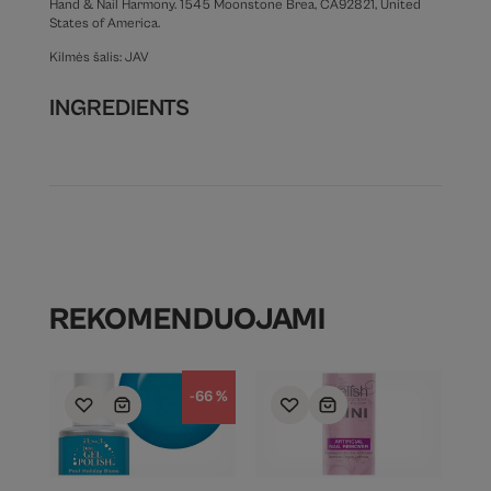
Hand & Nail Harmony. 1545 Moonstone Brea, CA92821, United
States of America.
Kilmės šalis: JAV
INGREDIENTS
REKOMENDUOJAMI
-66 %