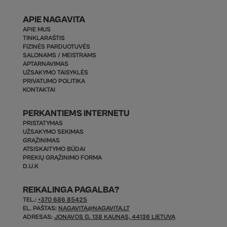
APIE NAGAVITA
APIE MUS
TINKLARAŠTIS
FIZINĖS PARDUOTUVĖS
SALONAMS / MEISTRAMS
APTARNAVIMAS
UŽSAKYMO TAISYKLĖS
PRIVATUMO POLITIKA
KONTAKTAI
PERKANTIEMS INTERNETU
PRISTATYMAS
UŽSAKYMO SEKIMAS
GRĄŽINIMAS
ATSISKAITYMO BŪDAI
PREKIŲ GRĄŽINIMO FORMA
D.U.K
REIKALINGA PAGALBA?
TEL.:
+370 686 85425
EL. PAŠTAS:
NAGAVITA@NAGAVITA.LT
ADRESAS:
JONAVOS G. 138 KAUNAS, 44136 LIETUVA