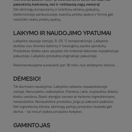
patenkintų kiekvieną, net ir reikliausią nagų meistrą!
Dėl skirtingų kompiuterių ir telefonų ekranų ypatybių,
elektroninėje parduotuvėje esančių prekių spalva ir forma gali
neatitikti realių prekių spalvų.
LAIKYMO IR NAUDOJIMO YPATUMAI
Laikykite sausoje vietoje, 5–25 °C temperatūroje. Laikykite
atokiau nuo šilumos šaltinių ir tiesioginių saulės spindulių.
Produktas išlaiko savo savybes tik tinkamai laikomas nepažeistoje
pakuotėje. Laikykite produktą originalioje pakuotėje.
Rekomenduojama sunaudoti per 18 mėn. nuo atidarymo dienos.
DĖMESIO!
Tik išoriniam naudojimui. Laikykite vaikams nepasiekiamoje
vietoje. Nenurykite, neįkvėpkite. Patekus į akis, nuplaukite dideliu
kiekiu vandens. Esant alergijai vienam ar keliems ingredientams,
nenaudokite. Nenaudokite produkto, jeigu jo pakuotė pažeista.
Dėl ingredientų kilmės, skirtingų partijų produkto išvaizda gali
skirtis – tai neturi įtakos produkto kokybei.
GAMINTOJAS