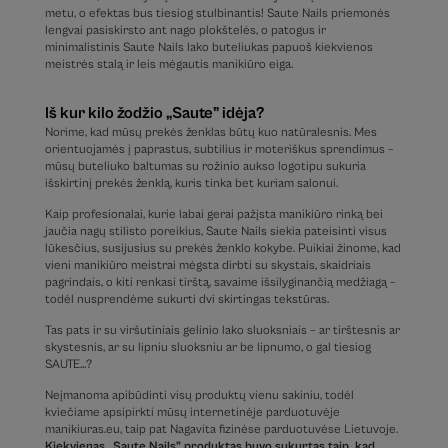
metu, o efektas bus tiesiog stulbinantis! Saute Nails priemonės
lengvai pasiskirsto ant nago plokštelės, o patogus ir
minimalistinis Saute Nails lako buteliukas papuoš kiekvienos
meistrės stalą ir leis mėgautis manikiūro eiga.
Iš kur kilo žodžio „Saute” idėja?
Norime, kad mūsų prekės ženklas būtų kuo natūralesnis. Mes
orientuojamės į paprastus, subtilius ir moteriškus sprendimus –
mūsų buteliuko baltumas su rožinio aukso logotipu sukuria
išskirtinį prekės ženklą, kuris tinka bet kuriam salonui.
Kaip profesionalai, kurie labai gerai pažįsta manikiūro rinką bei
jaučia nagų stilisto poreikius, Saute Nails siekia pateisinti visus
lūkesčius, susijusius su prekės ženklo kokybe. Puikiai žinome, kad
vieni manikiūro meistrai mėgsta dirbti su skystais, skaidriais
pagrindais, o kiti renkasi tirštą, savaime išsilyginančią medžiagą –
todėl nusprendėme sukurti dvi skirtingas tekstūras.
Tas pats ir su viršutiniais gelinio lako sluoksniais – ar tirštesnis ar
skystesnis, ar su lipniu sluoksniu ar be lipnumo, o gal tiesiog
SAUTE…?
Neįmanoma apibūdinti visų produktų vienu sakiniu, todėl
kviečiame apsipirkti mūsų internetinėje parduotuvėje
manikiuras.eu, taip pat Nagavita fizinėse parduotuvėse Lietuvoje.
Kiekvienas „Saute Nails” produktas buvo sukurtas taip, kad