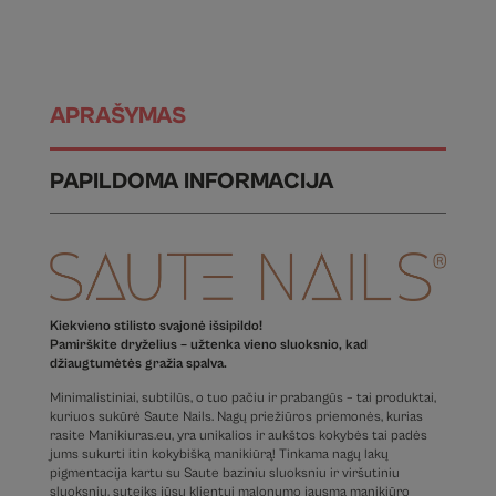
APRAŠYMAS
PAPILDOMA INFORMACIJA
Kiekvieno stilisto svajonė išsipildo!
Pamirškite dryželius – užtenka vieno sluoksnio, kad
džiaugtumėtės gražia spalva.
Minimalistiniai, subtilūs, o tuo pačiu ir prabangūs – tai produktai,
kuriuos sukūrė Saute Nails. Nagų priežiūros priemonės, kurias
rasite Manikiuras.eu, yra unikalios ir aukštos kokybės tai padės
jums sukurti itin kokybišką manikiūrą! Tinkama nagų lakų
pigmentacija kartu su Saute baziniu sluoksniu ir viršutiniu
sluoksniu, suteiks jūsų klientui malonumo jausmą manikiūro