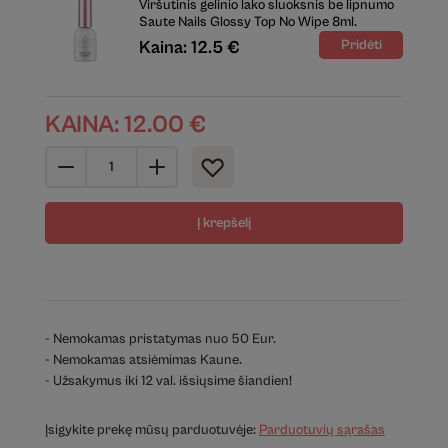
Viršutinis gelinio lako sluoksnis be lipnumo
Saute Nails Glossy Top No Wipe 8ml.
Kaina: 12.5 €
KAINA:
12.00
€
Į krepšelį
- Nemokamas pristatymas nuo 50 Eur.
- Nemokamas atsiėmimas Kaune.
- Užsakymus iki 12 val. išsiųsime šiandien!
Įsigykite prekę mūsų parduotuvėje:
Parduotuvių sąrašas