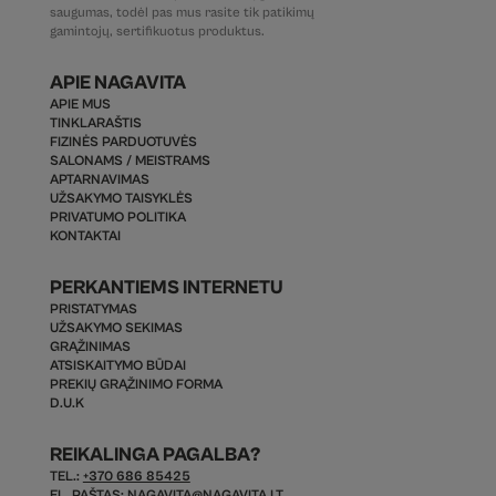
saugumas, todėl pas mus rasite tik patikimų
gamintojų, sertifikuotus produktus.
APIE NAGAVITA
APIE MUS
TINKLARAŠTIS
FIZINĖS PARDUOTUVĖS
SALONAMS / MEISTRAMS
APTARNAVIMAS
UŽSAKYMO TAISYKLĖS
PRIVATUMO POLITIKA
KONTAKTAI
PERKANTIEMS INTERNETU
PRISTATYMAS
UŽSAKYMO SEKIMAS
GRĄŽINIMAS
ATSISKAITYMO BŪDAI
PREKIŲ GRĄŽINIMO FORMA
D.U.K
REIKALINGA PAGALBA?
TEL.:
+370 686 85425
EL. PAŠTAS:
NAGAVITA@NAGAVITA.LT