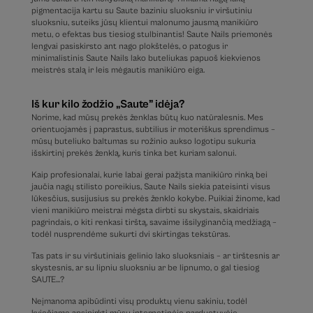
pigmentacija kartu su Saute baziniu sluoksniu ir viršutiniu
sluoksniu, suteiks jūsų klientui malonumo jausmą manikiūro
metu, o efektas bus tiesiog stulbinantis! Saute Nails priemonės
lengvai pasiskirsto ant nago plokštelės, o patogus ir
minimalistinis Saute Nails lako buteliukas papuoš kiekvienos
meistrės stalą ir leis mėgautis manikiūro eiga.
Iš kur kilo žodžio „Saute” idėja?
Norime, kad mūsų prekės ženklas būtų kuo natūralesnis. Mes
orientuojamės į paprastus, subtilius ir moteriškus sprendimus –
mūsų buteliuko baltumas su rožinio aukso logotipu sukuria
išskirtinį prekės ženklą, kuris tinka bet kuriam salonui.
Kaip profesionalai, kurie labai gerai pažįsta manikiūro rinką bei
jaučia nagų stilisto poreikius, Saute Nails siekia pateisinti visus
lūkesčius, susijusius su prekės ženklo kokybe. Puikiai žinome, kad
vieni manikiūro meistrai mėgsta dirbti su skystais, skaidriais
pagrindais, o kiti renkasi tirštą, savaime išsilyginančią medžiagą –
todėl nusprendėme sukurti dvi skirtingas tekstūras.
Tas pats ir su viršutiniais gelinio lako sluoksniais – ar tirštesnis ar
skystesnis, ar su lipniu sluoksniu ar be lipnumo, o gal tiesiog
SAUTE…?
Neįmanoma apibūdinti visų produktų vienu sakiniu, todėl