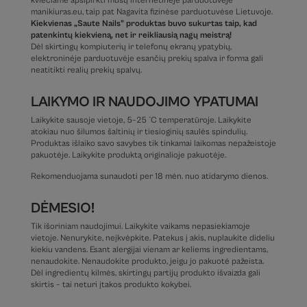
kviečiame apsipirkti mūsų internetinėje parduotuvėje
manikiuras.eu, taip pat Nagavita fizinėse parduotuvėse Lietuvoje.
Kiekvienas „Saute Nails” produktas buvo sukurtas taip, kad
patenkintų kiekvieną, net ir reikliausią nagų meistrą!
Dėl skirtingų kompiuterių ir telefonų ekranų ypatybių,
elektroninėje parduotuvėje esančių prekių spalva ir forma gali
neatitikti realių prekių spalvų.
LAIKYMO IR NAUDOJIMO YPATUMAI
Laikykite sausoje vietoje, 5–25 °C temperatūroje. Laikykite
atokiau nuo šilumos šaltinių ir tiesioginių saulės spindulių.
Produktas išlaiko savo savybes tik tinkamai laikomas nepažeistoje
pakuotėje. Laikykite produktą originalioje pakuotėje.
Rekomenduojama sunaudoti per 18 mėn. nuo atidarymo dienos.
DĖMESIO!
Tik išoriniam naudojimui. Laikykite vaikams nepasiekiamoje
vietoje. Nenurykite, neįkvėpkite. Patekus į akis, nuplaukite dideliu
kiekiu vandens. Esant alergijai vienam ar keliems ingredientams,
nenaudokite. Nenaudokite produkto, jeigu jo pakuotė pažeista.
Dėl ingredientų kilmės, skirtingų partijų produkto išvaizda gali
skirtis – tai neturi įtakos produkto kokybei.