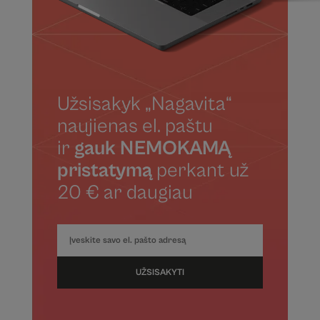
Užsisakyk „Nagavita“
naujienas el. paštu
ir
gauk NEMOKAMĄ
pristatymą
perkant už
20 € ar daugiau
UŽSISAKYTI