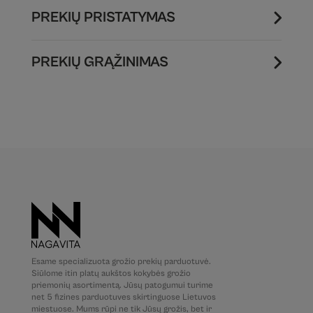
PREKIŲ PRISTATYMAS
PREKIŲ GRĄŽINIMAS
Esame specializuota grožio prekių parduotuvė.
Siūlome itin platų aukštos kokybės grožio
priemonių asortimentą. Jūsų patogumui turime
net 5 fizines parduotuves skirtinguose Lietuvos
miestuose. Mums rūpi ne tik Jūsų grožis, bet ir