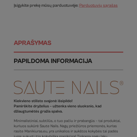
Įsigykite prekę mūsų parduotuvėje:
Parduotuvių sąrašas
APRAŠYMAS
PAPILDOMA INFORMACIJA
Kiekvieno stilisto svajonė išsipildo!
Pamirškite dryželius – užtenka vieno sluoksnio, kad
džiaugtumėtės gražia spalva.
Minimalistiniai, subtilūs, o tuo pačiu ir prabangūs – tai produktai,
kuriuos sukūrė Saute Nails. Nagų priežiūros priemonės, kurias
rasite Manikiuras.eu, yra unikalios ir aukštos kokybės tai padės
jums sukurti itin kokybišką manikiūrą! Tinkama nagų lakų