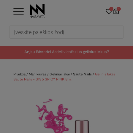
0
0
Products
search
Ar jau išbandei Ardell vienfazius gelinius lakus?
Pradžia
/
Manikiūras
/
Geliniai lakai
/
Saute Nails
/
Gelinis lakas
Saute Nails – S135 SPICY PINK 8ml.