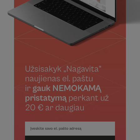
Užsisakyk „Nagavita“
naujienas el. paštu
ir
gauk NEMOKAMĄ
pristatymą
perkant už
20 € ar daugiau