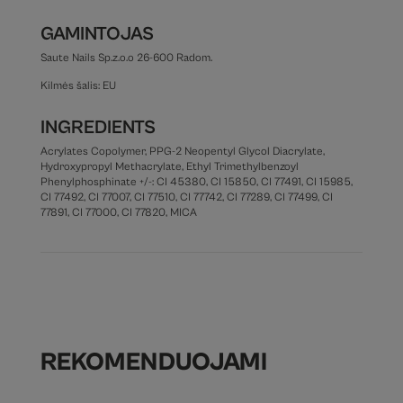
GAMINTOJAS
Saute Nails Sp.z.o.o 26-600 Radom.
Kilmės šalis: EU
INGREDIENTS
Acrylates Copolymer, PPG-2 Neopentyl Glycol Diacrylate,
Hydroxypropyl Methacrylate, Ethyl Trimethylbenzoyl
Phenylphosphinate +/-: CI 45380, CI 15850, CI 77491, CI 15985,
CI 77492, CI 77007, CI 77510, CI 77742, CI 77289, CI 77499, CI
77891, CI 77000, CI 77820, MICA
REKOMENDUOJAMI