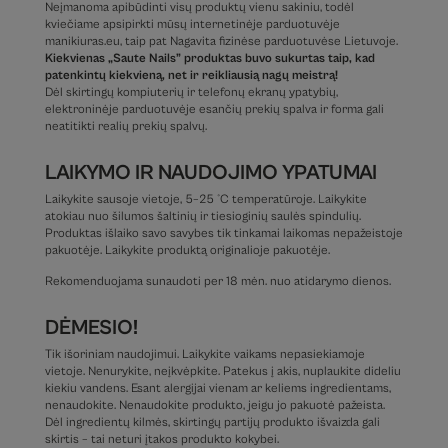
Neįmanoma apibūdinti visų produktų vienu sakiniu, todėl
kviečiame apsipirkti mūsų internetinėje parduotuvėje
manikiuras.eu, taip pat Nagavita fizinėse parduotuvėse Lietuvoje.
Kiekvienas „Saute Nails” produktas buvo sukurtas taip, kad
patenkintų kiekvieną, net ir reikliausią nagų meistrą!
Dėl skirtingų kompiuterių ir telefonų ekranų ypatybių,
elektroninėje parduotuvėje esančių prekių spalva ir forma gali
neatitikti realių prekių spalvų.
LAIKYMO IR NAUDOJIMO YPATUMAI
Laikykite sausoje vietoje, 5–25 °C temperatūroje. Laikykite
atokiau nuo šilumos šaltinių ir tiesioginių saulės spindulių.
Produktas išlaiko savo savybes tik tinkamai laikomas nepažeistoje
pakuotėje. Laikykite produktą originalioje pakuotėje.
Rekomenduojama sunaudoti per 18 mėn. nuo atidarymo dienos.
DĖMESIO!
Tik išoriniam naudojimui. Laikykite vaikams nepasiekiamoje
vietoje. Nenurykite, neįkvėpkite. Patekus į akis, nuplaukite dideliu
kiekiu vandens. Esant alergijai vienam ar keliems ingredientams,
nenaudokite. Nenaudokite produkto, jeigu jo pakuotė pažeista.
Dėl ingredientų kilmės, skirtingų partijų produkto išvaizda gali
skirtis – tai neturi įtakos produkto kokybei.