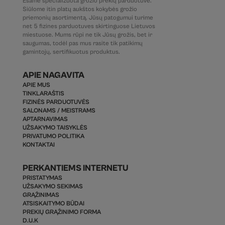
Esame specializuota grožio prekių parduotuvė.
Siūlome itin platų aukštos kokybės grožio
priemonių asortimentą. Jūsų patogumui turime
net 5 fizines parduotuves skirtinguose Lietuvos
miestuose. Mums rūpi ne tik Jūsų grožis, bet ir
saugumas, todėl pas mus rasite tik patikimų
gamintojų, sertifikuotus produktus.
APIE NAGAVITA
APIE MUS
TINKLARAŠTIS
FIZINĖS PARDUOTUVĖS
SALONAMS / MEISTRAMS
APTARNAVIMAS
UŽSAKYMO TAISYKLĖS
PRIVATUMO POLITIKA
KONTAKTAI
PERKANTIEMS INTERNETU
PRISTATYMAS
UŽSAKYMO SEKIMAS
GRĄŽINIMAS
ATSISKAITYMO BŪDAI
PREKIŲ GRĄŽINIMO FORMA
D.U.K