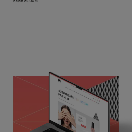
Kaina:
22.00
€