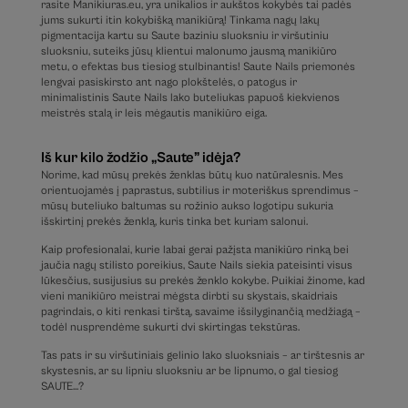
rasite Manikiuras.eu, yra unikalios ir aukštos kokybės tai padės
jums sukurti itin kokybišką manikiūrą! Tinkama nagų lakų
pigmentacija kartu su Saute baziniu sluoksniu ir viršutiniu
sluoksniu, suteiks jūsų klientui malonumo jausmą manikiūro
metu, o efektas bus tiesiog stulbinantis! Saute Nails priemonės
lengvai pasiskirsto ant nago plokštelės, o patogus ir
minimalistinis Saute Nails lako buteliukas papuoš kiekvienos
meistrės stalą ir leis mėgautis manikiūro eiga.
Iš kur kilo žodžio „Saute” idėja?
Norime, kad mūsų prekės ženklas būtų kuo natūralesnis. Mes
orientuojamės į paprastus, subtilius ir moteriškus sprendimus –
mūsų buteliuko baltumas su rožinio aukso logotipu sukuria
išskirtinį prekės ženklą, kuris tinka bet kuriam salonui.
Kaip profesionalai, kurie labai gerai pažįsta manikiūro rinką bei
jaučia nagų stilisto poreikius, Saute Nails siekia pateisinti visus
lūkesčius, susijusius su prekės ženklo kokybe. Puikiai žinome, kad
vieni manikiūro meistrai mėgsta dirbti su skystais, skaidriais
pagrindais, o kiti renkasi tirštą, savaime išsilyginančią medžiagą –
todėl nusprendėme sukurti dvi skirtingas tekstūras.
Tas pats ir su viršutiniais gelinio lako sluoksniais – ar tirštesnis ar
skystesnis, ar su lipniu sluoksniu ar be lipnumo, o gal tiesiog
SAUTE…?