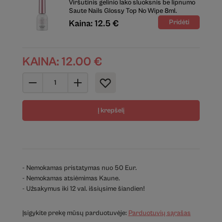
Viršutinis gelinio lako sluoksnis be lipnumo
Saute Nails Glossy Top No Wipe 8ml.
Kaina: 12.5 €
KAINA:
12.00
€
Į krepšelį
- Nemokamas pristatymas nuo 50 Eur.
- Nemokamas atsiėmimas Kaune.
- Užsakymus iki 12 val. išsiųsime šiandien!
Įsigykite prekę mūsų parduotuvėje:
Parduotuvių sąrašas