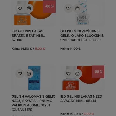
-66 %
IBD GELINIS LAKAS
GELISH MINI VIRŠUTINIS
BRAZEN BEAT 14ML.
GELINIO LAKO SLUOKSNIS
57080
9ML. 04001 (TOP IT OFF)
Kaina:
14.50
€
/
5.00
€
Kaina:
14.00
€
-66 %
GELISH VALOMASIS GELIO
IBD GELINIS LAKAS NEED
NAGŲ SKYSTIS LIPNUMO
A VACAY 14ML. 65414
VALIKLIS 480ML. 01251
(CLEANSER)
Kaina:
14.50
€
/
5.00
€