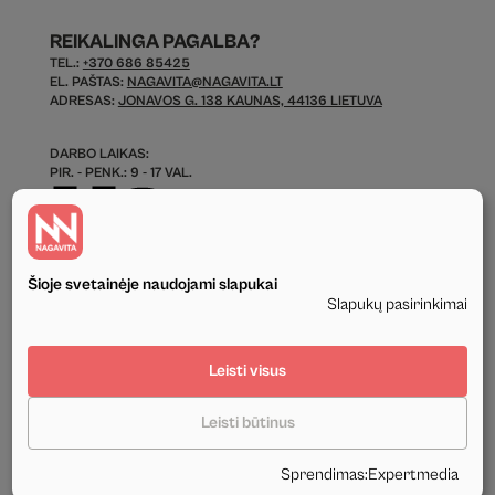
REIKALINGA PAGALBA?
TEL.:
+370 686 85425
EL. PAŠTAS:
NAGAVITA@NAGAVITA.LT
ADRESAS:
JONAVOS G. 138 KAUNAS, 44136 LIETUVA
DARBO LAIKAS:
PIR. - PENK.: 9 - 17 VAL.
Šioje svetainėje naudojami slapukai
Slapukų pasirinkimai
© 2026 Visos Teisės Saugomos.
Leisti visus
Privatumo politika
Leisti būtinus
Tekstinis ir grafinis svetainės turinys priklauso UAB Nagavita ir negali būti
naudojamas kituose šaltiniuose be mūsų leidimo ir be nuorodos į šaltinį.
Sprendimas
:
Expertmedia
Sukūrė:
Expertmedia