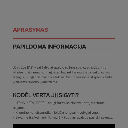
APRAŠYMAS
PAPILDOMA INFORMACIJA
„Cat Eye E12“ – tai šalto atspalvio rožinė spalva su sidabriniu
blizgesiu, išgaunamu magnetu. Tepant be magneto, sukuriamas
tolygus, blizgantis rožinis efektas. Šis universalus atspalvis tinka
įvairiems rudens įvaizdžiams.
KODĖL VERTA JĮ ĮSIGYTI?
– HEMA ir TPO FREE – saugi formulė, tinkanti net jautriems
nagams,
– Kreminė konsistencija – leidžia lengvai ir tolygiai tepti,
– Savaime išsilyginanti formulė – tobulas spalvos pasiskirstymas.