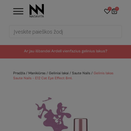
0
0
Products
search
Ar jau išbandei Ardell vienfazius gelinius lakus?
Pradžia
/
Manikiūras
/
Geliniai lakai
/
Saute Nails
/
Gelinis lakas
Saute Nails – E12 Cat Eye Effect 8ml.