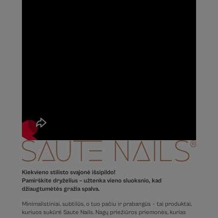
Kiekvieno stilisto svajonė išsipildo!
Pamirškite dryželius – užtenka vieno sluoksnio, kad
džiaugtumėtės gražia spalva.
Minimalistiniai, subtilūs, o tuo pačiu ir prabangūs – tai produktai,
kuriuos sukūrė Saute Nails. Nagų priežiūros priemonės, kurias