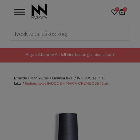
0
0
Products
search
Ar jau išbandei Ardell vienfazius gelinius lakus?
Pradžia
/
Manikiūras
/
Geliniai lakai
/
INOCOS geliniai
lakai
/
Gelinis lakas INOCOS – MARIA CREME 065 15ml.