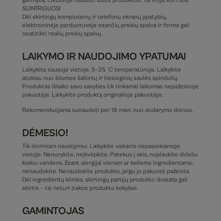
galimybę Lietuvoje naudoti šiuos produktus. Tai linija, kuri Jus
SUINTRIGUOS!
Dėl skirtingų kompiuterių ir telefonų ekranų ypatybių,
elektroninėje parduotuvėje esančių prekių spalva ir forma gali
neatitikti realių prekių spalvų.
LAIKYMO IR NAUDOJIMO YPATUMAI
Laikykite sausoje vietoje, 5–25 °C temperatūroje. Laikykite
atokiau nuo šilumos šaltinių ir tiesioginių saulės spindulių.
Produktas išlaiko savo savybes tik tinkamai laikomas nepažeistoje
pakuotėje. Laikykite produktą originalioje pakuotėje.
Rekomenduojama sunaudoti per 18 mėn. nuo atidarymo dienos.
DĖMESIO!
Tik išoriniam naudojimui. Laikykite vaikams nepasiekiamoje
vietoje. Nenurykite, neįkvėpkite. Patekus į akis, nuplaukite dideliu
kiekiu vandens. Esant alergijai vienam ar keliems ingredientams,
nenaudokite. Nenaudokite produkto, jeigu jo pakuotė pažeista.
Dėl ingredientų kilmės, skirtingų partijų produkto išvaizda gali
skirtis – tai neturi įtakos produkto kokybei.
GAMINTOJAS