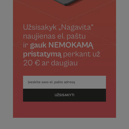
Užsisakyk „Nagavita“
naujienas el. paštu
ir
gauk NEMOKAMĄ
pristatymą
perkant už
20 € ar daugiau
UŽSISAKYTI