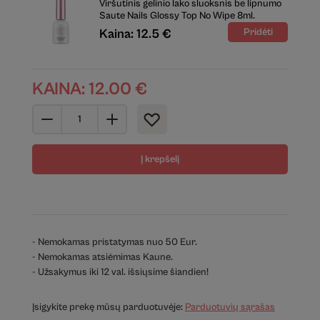
Viršutinis gelinio lako sluoksnis be lipnumo
Saute Nails Glossy Top No Wipe 8ml.
Kaina: 12.5 €
KAINA:
12.00
€
Į krepšelį
- Nemokamas pristatymas nuo 50 Eur.
- Nemokamas atsiėmimas Kaune.
- Užsakymus iki 12 val. išsiųsime šiandien!
Įsigykite prekę mūsų parduotuvėje:
Parduotuvių sąrašas