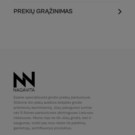
PREKIŲ GRĄŽINIMAS
Esame specializuota grožio prekių parduotuvė.
Siūlome itin platų aukštos kokybės grožio
priemonių asortimentą. Jūsų patogumui turime
net 5 fizines parduotuves skirtinguose Lietuvos
miestuose. Mums rūpi ne tik Jūsų grožis, bet ir
saugumas, todėl pas mus rasite tik patikimų
gamintojų, sertifikuotus produktus.