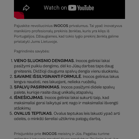
Pajuskite revoliucinius
INOCOS
privalumus. Tai ypač inovatyvus
manikiūro profesionalų prekinis ženklas, kuris yra kilęs iš
Portugalijos. Džiaugiames, kad tokio lygio prekinį ženklą galime
pristatyti Jums Lietuvoje.
Pagrindinės savybės:
VIENO SLUOKSNIO DENGIMAS
. Inocos geliniai lakai
pasižymi puikiu dengimo, dėl ko Jūsų darbas taps daug
greitesnis. Didžioji dauguma spalvų dengia vienu sluoksniu.
SAVAIME IŠSILYGINANTI FORMULĖ
. Inocos gelinius lakus
lengva naudoti, nes lakuojant, nelieka ruoželių.
SPALVŲ PASIRINKIMAS
. Inocos pasižymi didele spalvų
palete, kurioje rasite daug unikalių atspalvių.
IŠNEŠIOJIMAS
. Inocos geliniai lakai sukurti taip, kad
maksimaliai gerai laikytųsi ant nago ir maksimaliai išvengti
atšokimų
OVALUS TEPTUKAS
. Ovalus teptukas leis lakuoti ypač arti
odelės, o minkšti šereliai užtikrina patogų darbą.
Prisijunkite prie
INOCOS
meistrų ir Jūs. Pagaliau turime