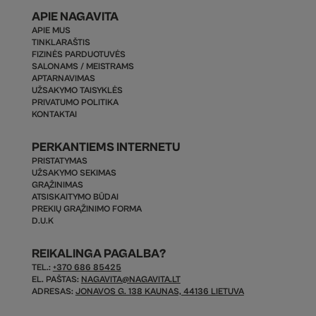
APIE NAGAVITA
APIE MUS
TINKLARAŠTIS
FIZINĖS PARDUOTUVĖS
SALONAMS / MEISTRAMS
APTARNAVIMAS
UŽSAKYMO TAISYKLĖS
PRIVATUMO POLITIKA
KONTAKTAI
PERKANTIEMS INTERNETU
PRISTATYMAS
UŽSAKYMO SEKIMAS
GRĄŽINIMAS
ATSISKAITYMO BŪDAI
PREKIŲ GRĄŽINIMO FORMA
D.U.K
REIKALINGA PAGALBA?
TEL.:
+370 686 85425
EL. PAŠTAS:
NAGAVITA@NAGAVITA.LT
ADRESAS:
JONAVOS G. 138 KAUNAS, 44136 LIETUVA