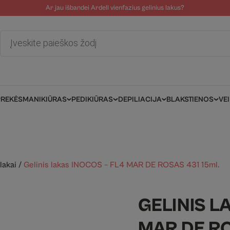
Ar jau išbandei Ardell vienfazius gelinius lakus?
tolinė pagalba
Tinklaraštis
Salonams/Meistrams
Informacija kli
Products
search
PREKĖS
MANIKIŪRAS
PEDIKIŪRAS
DEPILIACIJA
BLAKSTIENOS
VE
lakai
/
Gelinis lakas INOCOS – FL4 MAR DE ROSAS 431 15ml.
GELINIS L
MAR DE RO