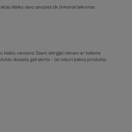
duktas išlaiko savo savybes tik tinkamai laikomas
iu kiekiu vandens. Esant alergijai vienam ar keliems
ukto išvaizda gali skirtis – tai neturi įtakos produkto