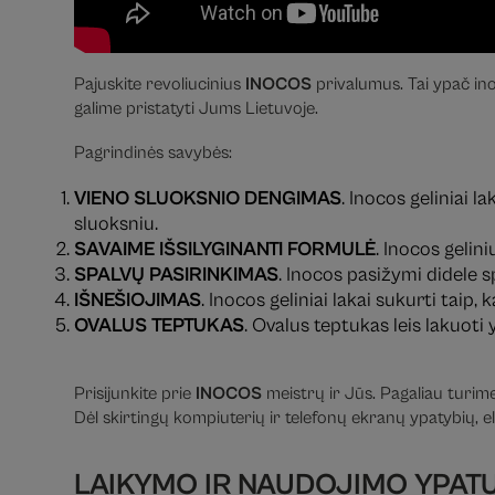
Pajuskite revoliucinius
INOCOS
privalumus. Tai ypač ino
galime pristatyti Jums Lietuvoje.
Pagrindinės savybės:
VIENO SLUOKSNIO DENGIMAS
. Inocos geliniai 
sluoksniu.
SAVAIME IŠSILYGINANTI FORMULĖ
. Inocos gelin
SPALVŲ PASIRINKIMAS
. Inocos pasižymi didele s
IŠNEŠIOJIMAS
. Inocos geliniai lakai sukurti taip
OVALUS TEPTUKAS
. Ovalus teptukas leis lakuoti 
Prisijunkite prie
INOCOS
meistrų ir Jūs. Pagaliau turim
Dėl skirtingų kompiuterių ir telefonų ekranų ypatybių, el
LAIKYMO IR NAUDOJIMO YPAT