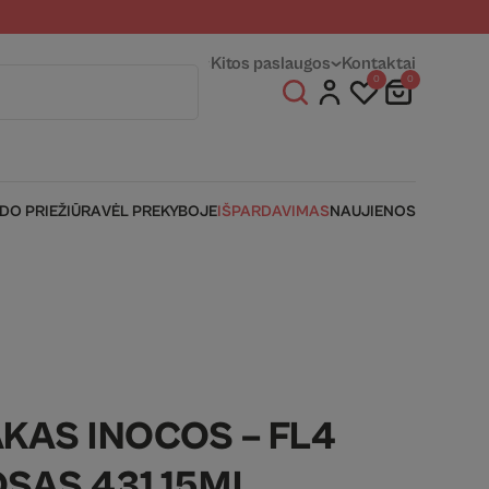
entams
Fizinės parduotuvės
Kitos paslaugos
Kontaktai
0
0
IDO PRIEŽIŪRA
VĖL PREKYBOJE
IŠPARDAVIMAS
NAUJIENOS
AKAS INOCOS – FL4
SAS 431 15ML.