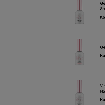
Ge
8m
Ka
Ge
Ka
Vi
Na
Ka