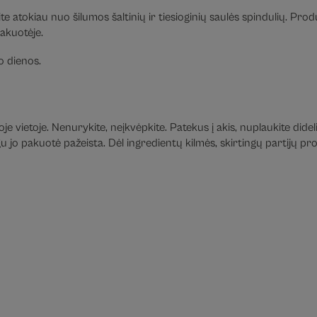
te atokiau nuo šilumos šaltinių ir tiesioginių saulės spindulių. Pro
pakuotėje.
 dienos.
e vietoje. Nenurykite, neįkvėpkite. Patekus į akis, nuplaukite didel
jo pakuotė pažeista. Dėl ingredientų kilmės, skirtingų partijų prod