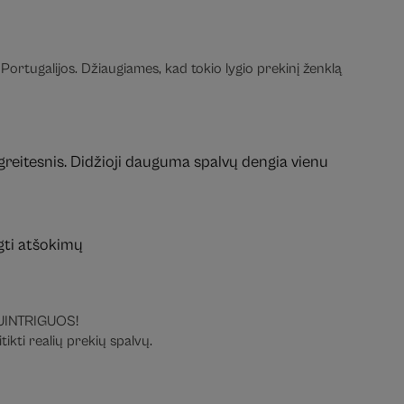
Portugalijos. Džiaugiames, kad tokio lygio prekinį ženklą
 greitesnis. Didžioji dauguma spalvų dengia vienu
ngti atšokimų
 SUINTRIGUOS!
ikti realių prekių spalvų.