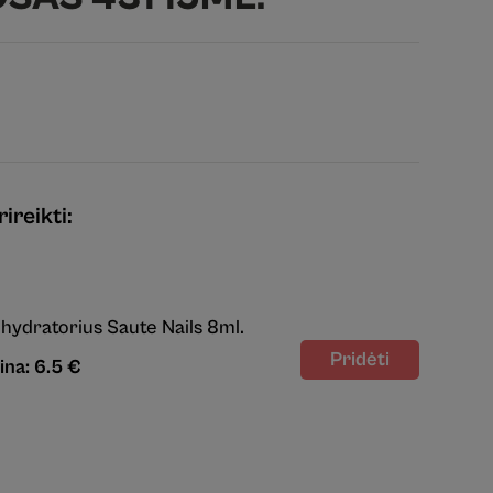
ireikti:
hydratorius Saute Nails 8ml.
ina: 6.5 €