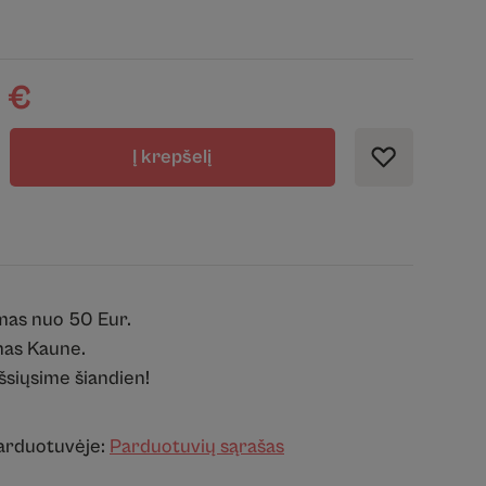
0
€
Į krepšelį
mas nuo 50 Eur.
as Kaune.
išsiųsime šiandien!
parduotuvėje:
Parduotuvių sąrašas