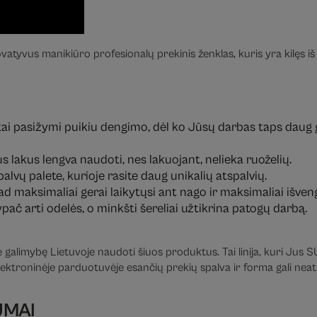
vatyvus manikiūro profesionalų prekinis ženklas, kuris yra kilęs iš 
lakai pasižymi puikiu dengimo, dėl ko Jūsų darbas taps daug
ius lakus lengva naudoti, nes lakuojant, nelieka ruoželių.
palvų palete, kurioje rasite daug unikalių atspalvių.
, kad maksimaliai gerai laikytųsi ant nago ir maksimaliai išve
ypač arti odelės, o minkšti šereliai užtikrina patogų darbą.
e galimybę Lietuvoje naudoti šiuos produktus. Tai linija, kuri Jus
ektroninėje parduotuvėje esančių prekių spalva ir forma gali neatit
UMAI