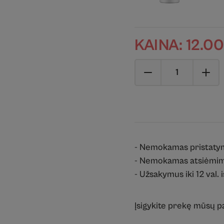
KAINA:
12.0
- Nemokamas pristaty
- Nemokamas atsiėmim
- Užsakymus iki 12 val. 
Įsigykite prekę mūsų 