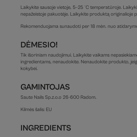
Laikykite sausoje vietoje, 5–25 °C temperatūroje. Laikyki
nepažeistoje pakuotėje. Laikykite produktą originalioje 
Rekomenduojama sunaudoti per 18 mėn. nuo atidarymo
DĖMESIO!
Tik išoriniam naudojimui. Laikykite vaikams nepasiekiamoj
ingredientams, nenaudokite. Nenaudokite produkto, jeigu 
kokybei.
GAMINTOJAS
Saute Nails Sp.z.o.o 26-600 Radom.
Kilmės šalis: EU
INGREDIENTS