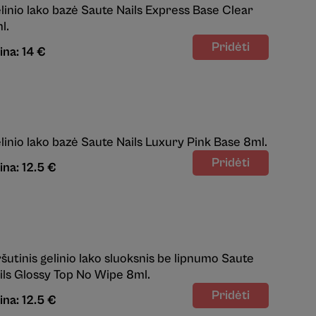
linio lako bazė Saute Nails Express Base Clear
l.
ina: 14 €
linio lako bazė Saute Nails Luxury Pink Base 8ml.
ina: 12.5 €
ršutinis gelinio lako sluoksnis be lipnumo Saute
ils Glossy Top No Wipe 8ml.
ina: 12.5 €