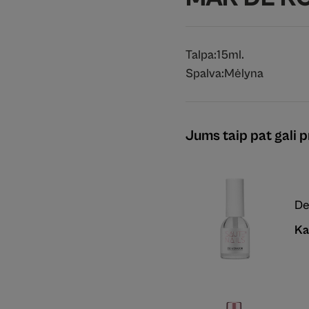
Talpa:
15ml.
Spalva:
Mėlyna
Jums taip pat gali pr
De
Ka