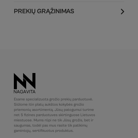
PREKIŲ GRĄŽINIMAS
Esame specializuota grožio prekių parduotuvė.
Siūlome itin platų aukštos kokybės grožio
priemonių asortimentą. Jūsų patogumui turime
net 5 fizines parduotuves skirtinguose Lietuvos
miestuose. Mums rūpi ne tik Jūsų grožis, bet ir
saugumas, todėl pas mus rasite tik patikimų
gamintojų, sertifikuotus produktus.