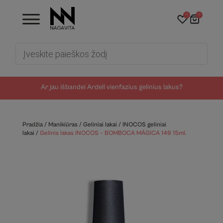
0
0
Products
search
Ar jau išbandei Ardell vienfazius gelinius lakus?
Pradžia
/
Manikiūras
/
Geliniai lakai
/
INOCOS geliniai
lakai
/
Gelinis lakas INOCOS – BOMBOCA MÁGICA 149 15ml.