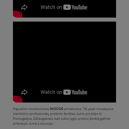
Pajuskite revoliucinius
INOCOS
privalumus. Tai ypač inovatyvus
manikiūro profesionalų prekinis ženklas, kuris yra kilęs iš
Portugalijos. Džiaugiames, kad tokio lygio prekinį ženklą galime
pristatyti Jums Lietuvoje.