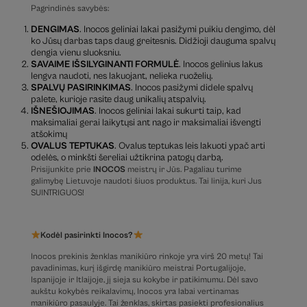
Pagrindinės savybės:
DENGIMAS
. Inocos geliniai lakai pasižymi puikiu dengimo, dėl
ko Jūsų darbas taps daug greitesnis. Didžioji dauguma spalvų
dengia vienu sluoksniu.
SAVAIME IŠSILYGINANTI FORMULĖ
. Inocos gelinius lakus
lengva naudoti, nes lakuojant, nelieka ruoželių.
SPALVŲ PASIRINKIMAS
. Inocos pasižymi didele spalvų
palete, kurioje rasite daug unikalių atspalvių.
IŠNEŠIOJIMAS
. Inocos geliniai lakai sukurti taip, kad
maksimaliai gerai laikytųsi ant nago ir maksimaliai išvengti
atšokimų
OVALUS TEPTUKAS
. Ovalus teptukas leis lakuoti ypač arti
odelės, o minkšti šereliai užtikrina patogų darbą.
Prisijunkite prie
INOCOS
meistrų ir Jūs. Pagaliau turime
galimybę Lietuvoje naudoti šiuos produktus. Tai linija, kuri Jus
SUINTRIGUOS!
Kodėl pasirinkti Inocos?
Inocos prekinis ženklas manikiūro rinkoje yra virš 20 metų! Tai
pavadinimas, kurį išgirdę manikiūro meistrai Portugalijoje,
Ispanijoje ir Itlaijoje, jį sieja su kokybe ir patikimumu. Dėl savo
aukštu kokybės reikalavimų, Inocos yra labai vertinamas
manikiūro pasaulyje. Tai ženklas, skirtas pasiekti profesionalius