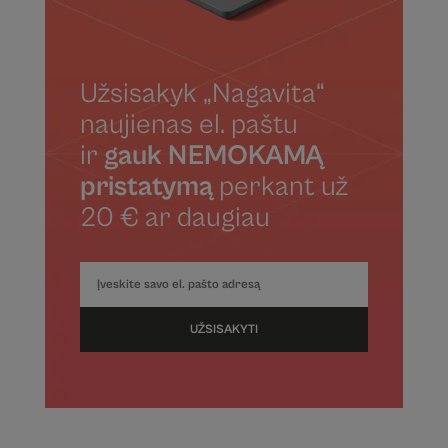
Užsisakyk „Nagavita“
naujienas el. paštu
ir
gauk NEMOKAMĄ
pristatymą
perkant už
20 € ar daugiau
UŽSISAKYTI