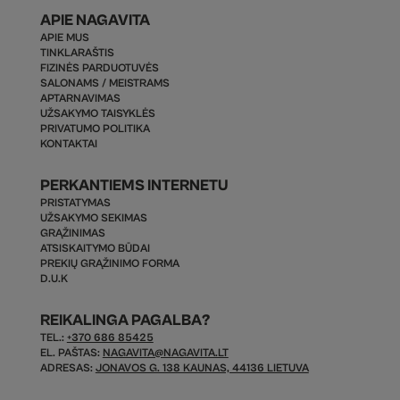
APIE NAGAVITA
APIE MUS
TINKLARAŠTIS
FIZINĖS PARDUOTUVĖS
SALONAMS / MEISTRAMS
APTARNAVIMAS
UŽSAKYMO TAISYKLĖS
PRIVATUMO POLITIKA
KONTAKTAI
PERKANTIEMS INTERNETU
PRISTATYMAS
UŽSAKYMO SEKIMAS
GRĄŽINIMAS
ATSISKAITYMO BŪDAI
PREKIŲ GRĄŽINIMO FORMA
D.U.K
REIKALINGA PAGALBA?
TEL.:
+370 686 85425
EL. PAŠTAS:
NAGAVITA@NAGAVITA.LT
ADRESAS:
JONAVOS G. 138 KAUNAS, 44136 LIETUVA