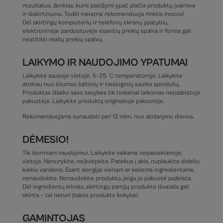
rezultatus, ženklas, kuris pasižymi ypač plačia produktų įvairove
ir išskirtinumu. Todėl meistrai rekomenduoja rinktis Inocos!
Dėl skirtingų kompiuterių ir telefonų ekranų ypatybių,
elektroninėje parduotuvėje esančių prekių spalva ir forma gali
neatitikti realių prekių spalvų.
LAIKYMO IR NAUDOJIMO YPATUMAI
Laikykite sausoje vietoje, 5–25 °C temperatūroje. Laikykite
atokiau nuo šilumos šaltinių ir tiesioginių saulės spindulių.
Produktas išlaiko savo savybes tik tinkamai laikomas nepažeistoje
pakuotėje. Laikykite produktą originalioje pakuotėje.
Rekomenduojama sunaudoti per 12 mėn. nuo atidarymo dienos.
DĖMESIO!
Tik išoriniam naudojimui. Laikykite vaikams nepasiekiamoje
vietoje. Nenurykite, neįkvėpkite. Patekus į akis, nuplaukite dideliu
kiekiu vandens. Esant alergijai vienam ar keliems ingredientams,
nenaudokite. Nenaudokite produkto, jeigu jo pakuotė pažeista.
Dėl ingredientų kilmės, skirtingų partijų produkto išvaizda gali
skirtis – tai neturi įtakos produkto kokybei.
GAMINTOJAS