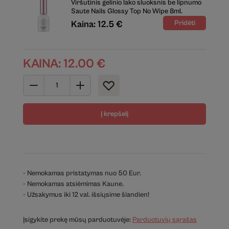
Viršutinis gelinio lako sluoksnis be lipnumo
Saute Nails Glossy Top No Wipe 8ml.
Kaina: 12.5 €
KAINA:
12.00
€
Į krepšelį
- Nemokamas pristatymas nuo 50 Eur.
- Nemokamas atsiėmimas Kaune.
- Užsakymus iki 12 val. išsiųsime šiandien!
Įsigykite prekę mūsų parduotuvėje:
Parduotuvių sąrašas