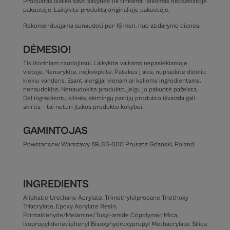
Produktas išlaiko savo savybes tik tinkamai laikomas nepažeistoje
pakuotėje. Laikykite produktą originalioje pakuotėje.
Rekomenduojama sunaudoti per 16 mėn. nuo atidarymo dienos.
DĖMESIO!
Tik išoriniam naudojimui. Laikykite vaikams nepasiekiamoje
vietoje. Nenurykite, neįkvėpkite. Patekus į akis, nuplaukite dideliu
kiekiu vandens. Esant alergijai vienam ar keliems ingredientams,
nenaudokite. Nenaudokite produkto, jeigu jo pakuotė pažeista.
Dėl ingredientų kilmės, skirtingų partijų produkto išvaizda gali
skirtis – tai neturi įtakos produkto kokybei.
GAMINTOJAS
Powstancow Warszawy 69, 83-000 Pruszcz Gdanski, Poland.
INGREDIENTS
Aliphatic Urethane Acrylate, Trimethylolpropane Triethoxy
Triacrylate, Epoxy Acrylate Resin,
Formaldehyde/Melamine/Tosyl-amide Copolymer, Mica,
Isopropylidenediphenyl Bisoxyhydroxypropyl Methacrylate, Silica