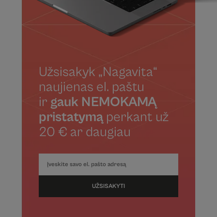
Užsisakyk „Nagavita“
naujienas el. paštu
ir
gauk NEMOKAMĄ
pristatymą
perkant už
20 € ar daugiau
UŽSISAKYTI