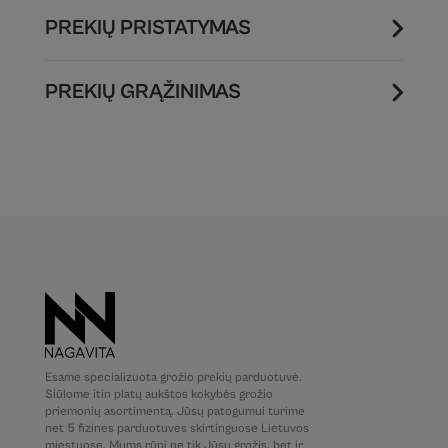
PREKIŲ PRISTATYMAS
PREKIŲ GRĄŽINIMAS
Esame specializuota grožio prekių parduotuvė.
Siūlome itin platų aukštos kokybės grožio
priemonių asortimentą. Jūsų patogumui turime
net 5 fizines parduotuves skirtinguose Lietuvos
miestuose. Mums rūpi ne tik Jūsų grožis, bet ir