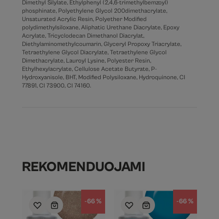
Dimethyl Silylate, Ethylphenyl (2,4,6-trimethylbemzoyl)
phosphinate, Polyethylene Glycol 200dimethacrylate,
Unsaturated Acrylic Resin, Polyether Modified
polydimethylsiloxane, Aliphatic Urethane Diacrylate, Epoxy
Acrylate, Tricyclodecan Dimethanol Diacrylat,
Diethylaminomethylcoumarin, Glyceryl Propoxy Triacrylate,
Tetraethylene Glycol Diacrylate, Tetraethylene Glycol
Dimethacrylate, Lauroyl Lysine, Polyester Resin,
Ethylhexylacrylate, Cellulose Acetate Butyrate, P-
Hydroxyanisole, BHT, Modified Polysiloxane, Hydroquinone, CI
77891, CI 73900, CI 74160.
REKOMENDUOJAMI
-66 %
-66 %