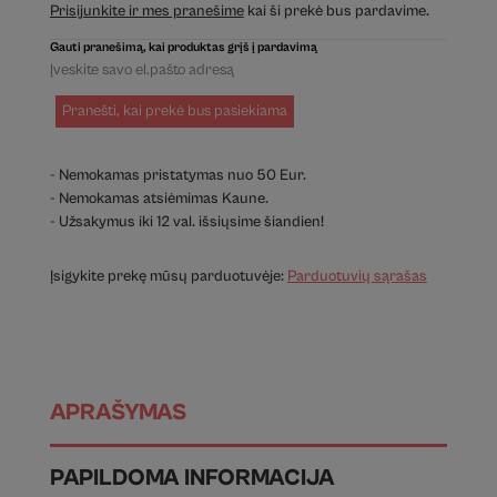
Prisijunkite ir mes pranešime
kai ši prekė bus pardavime.
Gauti pranešimą, kai produktas grįš į pardavimą
Pranešti, kai prekė bus pasiekiama
- Nemokamas pristatymas nuo 50 Eur.
- Nemokamas atsiėmimas Kaune.
- Užsakymus iki 12 val. išsiųsime šiandien!
Įsigykite prekę mūsų parduotuvėje:
Parduotuvių sąrašas
APRAŠYMAS
PAPILDOMA INFORMACIJA