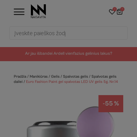
0
0
Products
search
Ar jau išbandei Ardell vienfazius gelinius lakus?
Pradžia
/
Manikiūras
/
Gelis
/
Spalvotas gelis
/
Spalvotas gelis
dailei
/
Euro Fashion Paint gel spalvotas LED UV gelis 5g. Nr.14
-55 %