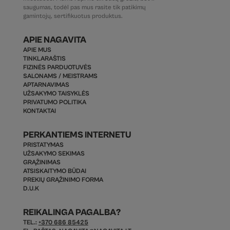
saugumas, todėl pas mus rasite tik patikimų
gamintojų, sertifikuotus produktus.
APIE NAGAVITA
APIE MUS
TINKLARAŠTIS
FIZINĖS PARDUOTUVĖS
SALONAMS / MEISTRAMS
APTARNAVIMAS
UŽSAKYMO TAISYKLĖS
PRIVATUMO POLITIKA
KONTAKTAI
PERKANTIEMS INTERNETU
PRISTATYMAS
UŽSAKYMO SEKIMAS
GRĄŽINIMAS
ATSISKAITYMO BŪDAI
PREKIŲ GRĄŽINIMO FORMA
D.U.K
REIKALINGA PAGALBA?
TEL.:
+370 686 85425