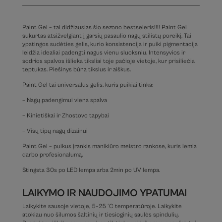
Paint Gel – tai didžiausias šio sezono bestseleris!!!! Paint Gel
sukurtas atsižvelgiant į garsių pasaulio nagų stilistų poreikį. Tai
ypatingos sudėties gelis, kurio konsistencija ir puiki pigmentacija
leidžia idealiai padengti nagus vienu sluoksniu. Intensyvios ir
sodrios spalvos išlieka tiksliai toje pačioje vietoje, kur prisiliečia
teptukas. Piešinys būna tikslus ir aiškus.
Paint Gel tai universalus gelis, kuris puikiai tinka:
– Nagų padengimui viena spalva
– Kinietiškai ir Zhostovo tapybai
– Visų tipų nagų dizainui
Paint Gel – puikus įrankis manikiūro meistro rankose, kuris lemia
darbo profesionalumą.
Stingsta 30s po LED lempa arba 2min po UV lempa.
LAIKYMO IR NAUDOJIMO YPATUMAI
Laikykite sausoje vietoje, 5–25 °C temperatūroje. Laikykite
atokiau nuo šilumos šaltinių ir tiesioginių saulės spindulių.