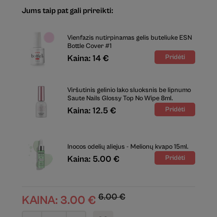
Jums taip pat gali prireikti:
Vienfazis nutirpinamas gelis buteliuke ESN
Bottle Cover #1
Kaina: 14 €
Viršutinis gelinio lako sluoksnis be lipnumo
Saute Nails Glossy Top No Wipe 8ml.
Kaina: 12.5 €
Inocos odelių aliejus - Melionų kvapo 15ml.
Kaina: 5.00 €
6.00
€
KAINA:
3.00
€