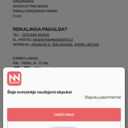
GRĄŽINIMAS
ATSISKAITYMO BŪDAI
PREKIŲ GRĄŽINIMO FORMA
D.U.K
REIKALINGA PAGALBA?
TEL.:
+370 686 85425
EL. PAŠTAS:
NAGAVITA@NAGAVITA.LT
ADRESAS:
JONAVOS G. 138 KAUNAS, 44136 LIETUVA
DARBO LAIKAS:
PIR. - PENK.: 9 - 17 VAL.
Šioje svetainėje naudojami slapukai
Slapukų pasirinkimai
© 2026 Visos Teisės Saugomos.
Leisti visus
Privatumo politika
Leisti būtinus
Tekstinis ir grafinis svetainės turinys priklauso UAB Nagavita ir negali būti