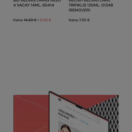
IBD GELINIS LAKAS NEED
GELISH GELINIO LAKO
A VACAY 14ML. 65414
TIRPIKLIS 120ML. 01248
(REMOVER)
Kaina:
14.50
€
/
5.00
€
Kaina:
7.50
€