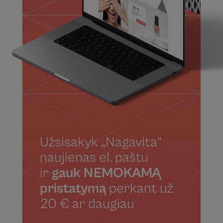
Užsisakyk „Nagavita“
naujienas el. paštu
ir
gauk NEMOKAMĄ
pristatymą
perkant už
20 € ar daugiau