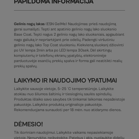
PAPILDOMA INFORMACIJA
Gelinis nagų lakas
(ESN GelMe) Naudojimas: prieš naudojimą
gerai sumaišyti. Tepti ant apatinio gelinio nagų lako sluoksnio
Base Coat. Tepti nagus 2 gelinio nagų lako sluoksniais, apgaubiant
nago galiuką ir nepriartėjant prie odelių. Padengti viršutiniu
gelinio nagų lako Top Coat sluoksniu. Kiekvieną sluoksnį džiovinti
po UV lempa 2min arba po LED lempa 30sek. Dėl skirtingų
kompiuterių ir telefonų ekranų ypatybių, elektroninėje
parduotuvėje esančių prekių spalva ir forma gali neatitikti realių
prekių spalvų.
LAIKYMO IR NAUDOJIMO YPATUMAI
Laikykite sausoje vietoje, 5–25 °C temperatūroje. Laikykite
atokiau nuo šilumos šaltinių ir tiesioginių saulės spindulių.
Produktas išlaiko savo savybes tik tinkamai laikomas nepažeistoje
pakuotėje. Laikykite produktą originalioje pakuotėje.
Rekomenduojama sunaudoti per 18 mėn. nuo atidarymo dienos.
DĖMESIO!
Tik išoriniam naudojimui. Laikykite vaikams nepasiekiamoje
vietoje. Nenurykite, neįkvėpkite. Patekus į akis, nuplaukite dideliu