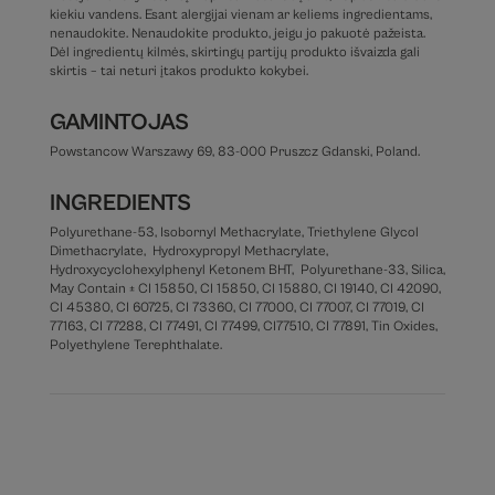
kiekiu vandens. Esant alergijai vienam ar keliems ingredientams,
nenaudokite. Nenaudokite produkto, jeigu jo pakuotė pažeista.
Dėl ingredientų kilmės, skirtingų partijų produkto išvaizda gali
skirtis – tai neturi įtakos produkto kokybei.
GAMINTOJAS
Powstancow Warszawy 69, 83-000 Pruszcz Gdanski, Poland.
INGREDIENTS
Polyurethane-53, Isobornyl Methacrylate, Triethylene Glycol
Dimethacrylate, Hydroxypropyl Methacrylate,
Hydroxycyclohexylphenyl Ketonem BHT, Polyurethane-33, Silica,
May Contain ± CI 15850, CI 15850, CI 15880, CI 19140, CI 42090,
CI 45380, CI 60725, CI 73360, CI 77000, CI 77007, CI 77019, CI
77163, CI 77288, CI 77491, CI 77499, CI77510, CI 77891, Tin Oxides,
Polyethylene Terephthalate.