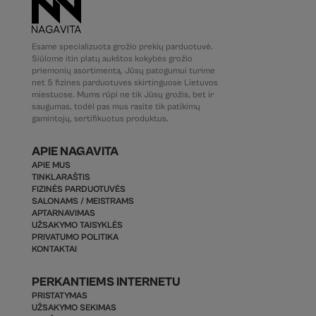
Esame specializuota grožio prekių parduotuvė.
Siūlome itin platų aukštos kokybės grožio
priemonių asortimentą. Jūsų patogumui turime
net 5 fizines parduotuves skirtinguose Lietuvos
miestuose. Mums rūpi ne tik Jūsų grožis, bet ir
saugumas, todėl pas mus rasite tik patikimų
gamintojų, sertifikuotus produktus.
APIE NAGAVITA
APIE MUS
TINKLARAŠTIS
FIZINĖS PARDUOTUVĖS
SALONAMS / MEISTRAMS
APTARNAVIMAS
UŽSAKYMO TAISYKLĖS
PRIVATUMO POLITIKA
KONTAKTAI
PERKANTIEMS INTERNETU
PRISTATYMAS
UŽSAKYMO SEKIMAS