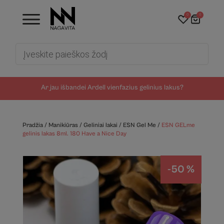
0
0
Products
search
Ar jau išbandei Ardell vienfazius gelinius lakus?
Pradžia
/
Manikiūras
/
Geliniai lakai
/
ESN Gel Me
/
ESN GELme
gelinis lakas 8ml. 180 Have a Nice Day
-50 %