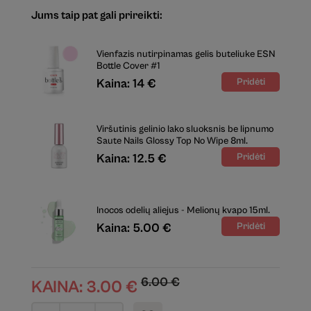
Jums taip pat gali prireikti:
Vienfazis nutirpinamas gelis buteliuke ESN
Bottle Cover #1
Kaina: 14 €
Viršutinis gelinio lako sluoksnis be lipnumo
Saute Nails Glossy Top No Wipe 8ml.
Kaina: 12.5 €
Inocos odelių aliejus - Melionų kvapo 15ml.
Kaina: 5.00 €
6.00
€
KAINA:
3.00
€