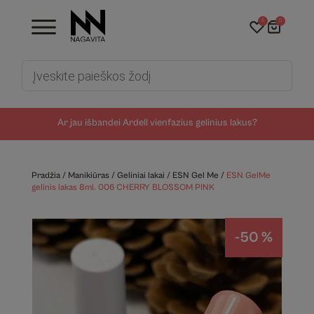
0
0
Products
search
Ar jau išbandei Ardell vienfazius gelinius lakus?
Pradžia
/
Manikiūras
/
Geliniai lakai
/
ESN Gel Me
/
ESN GelMe
gelinis lakas 8ml. 006 CHERRY BLOSSOM PINK
-50 %