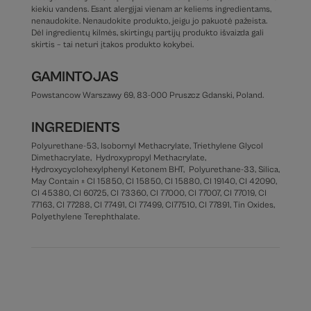
kiekiu vandens. Esant alergijai vienam ar keliems ingredientams,
nenaudokite. Nenaudokite produkto, jeigu jo pakuotė pažeista.
Dėl ingredientų kilmės, skirtingų partijų produkto išvaizda gali
skirtis – tai neturi įtakos produkto kokybei.
GAMINTOJAS
Powstancow Warszawy 69, 83-000 Pruszcz Gdanski, Poland.
INGREDIENTS
Polyurethane-53, Isobornyl Methacrylate, Triethylene Glycol
Dimethacrylate, Hydroxypropyl Methacrylate,
Hydroxycyclohexylphenyl Ketonem BHT, Polyurethane-33, Silica,
May Contain ± CI 15850, CI 15850, CI 15880, CI 19140, CI 42090,
CI 45380, CI 60725, CI 73360, CI 77000, CI 77007, CI 77019, CI
77163, CI 77288, CI 77491, CI 77499, CI77510, CI 77891, Tin Oxides,
Polyethylene Terephthalate.