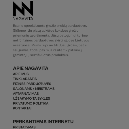
Esame specializuota grožio prekių parduotuvė.
Siūlome itin platų aukštos kokybės grožio
priemonių asortimentą. Jūsų patogumui turime
net 5 fizines parduotuves skirtinguose Lietuvos
miestuose. Mums rūpi ne tik Jūsų grožis, bet ir
saugumas, todėl pas mus rasite tik patikimų
gamintojų, sertifikuotus produktus.
APIE NAGAVITA
APIE MUS
TINKLARAŠTIS
FIZINĖS PARDUOTUVĖS
SALONAMS / MEISTRAMS
APTARNAVIMAS
UŽSAKYMO TAISYKLĖS
PRIVATUMO POLITIKA
KONTAKTAI
PERKANTIEMS INTERNETU
PRISTATYMAS