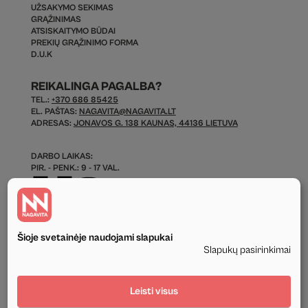
UŽSAKYMO SEKIMAS
GRĄŽINIMAS
ATSISKAITYMO BŪDAI
PREKIŲ GRĄŽINIMO FORMA
D.U.K
REIKALINGA PAGALBA?
TEL.:
+370 686 85425
EL. PAŠTAS:
NAGAVITA@NAGAVITA.LT
ADRESAS:
JONAVOS G. 138 KAUNAS, 44136 LIETUVA
DARBO LAIKAS:
PIR. - PENK.: 9 - 17 VAL.
Šioje svetainėje naudojami slapukai
Slapukų pasirinkimai
© 2026 Visos Teisės Saugomos.
Leisti visus
Privatumo politika