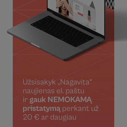
Užsisakyk „Nagavita“
naujienas el. paštu
ir
gauk NEMOKAMĄ
pristatymą
perkant už
20 € ar daugiau