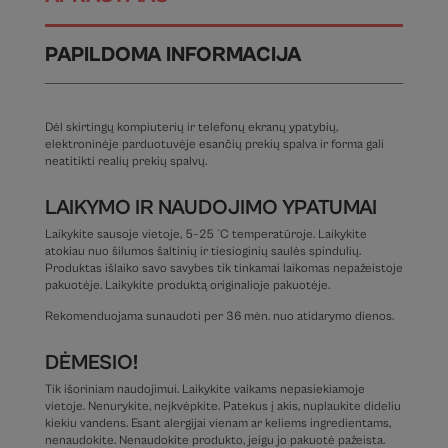
PAPILDOMA INFORMACIJA
Dėl skirtingų kompiuterių ir telefonų ekranų ypatybių,
elektroninėje parduotuvėje esančių prekių spalva ir forma gali
neatitikti realių prekių spalvų.
LAIKYMO IR NAUDOJIMO YPATUMAI
Laikykite sausoje vietoje, 5–25 °C temperatūroje. Laikykite
atokiau nuo šilumos šaltinių ir tiesioginių saulės spindulių.
Produktas išlaiko savo savybes tik tinkamai laikomas nepažeistoje
pakuotėje. Laikykite produktą originalioje pakuotėje.
Rekomenduojama sunaudoti per 36 mėn. nuo atidarymo dienos.
DĖMESIO!
Tik išoriniam naudojimui. Laikykite vaikams nepasiekiamoje
vietoje. Nenurykite, neįkvėpkite. Patekus į akis, nuplaukite dideliu
kiekiu vandens. Esant alergijai vienam ar keliems ingredientams,
nenaudokite. Nenaudokite produkto, jeigu jo pakuotė pažeista.