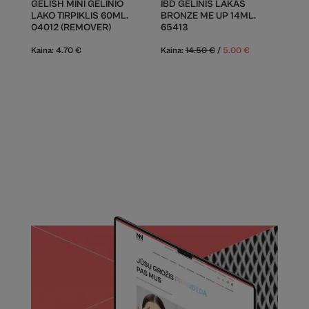
GELISH MINI GELINIO
IBD GELINIS LAKAS
LAKO TIRPIKLIS 60ML.
BRONZE ME UP 14ML.
04012 (REMOVER)
65413
Kaina:
4.70
€
Kaina:
14.50
€
/
5.00
€