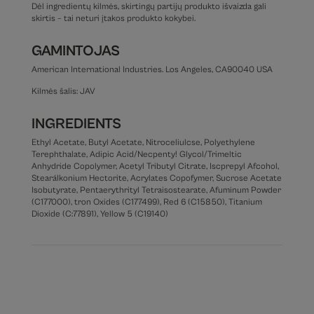
Dėl ingredientų kilmės, skirtingų partijų produkto išvaizda gali
skirtis – tai neturi įtakos produkto kokybei.
GAMINTOJAS
American International Industries. Los Angeles, CA90040 USA
Kilmės šalis: JAV
INGREDIENTS
Ethyl Acetate, Butyl Acetate, Nitroceliulcse, Polyethylene
Terephthalate, Adipic Acid/Necpenty! Glycol/Trimeltic
Anhydride Copolymer, Acetyl Tributyl Citrate, Iscprepyl Afcohol,
Stearálkonium Hectorite, Acrylates Copofymer, Sucrose Acetate
Isobutyrate, Pentaerythrityl Tetraisostearate, Afuminum Powder
(C177000), tron Oxides (C177499), Red 6 (C15850), Titanium
Dioxide (C:77891), Yellow 5 (C19140)