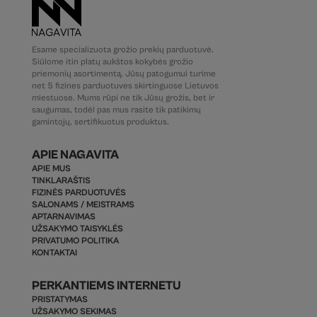
Esame specializuota grožio prekių parduotuvė.
Siūlome itin platų aukštos kokybės grožio
priemonių asortimentą. Jūsų patogumui turime
net 5 fizines parduotuves skirtinguose Lietuvos
miestuose. Mums rūpi ne tik Jūsų grožis, bet ir
saugumas, todėl pas mus rasite tik patikimų
gamintojų, sertifikuotus produktus.
APIE NAGAVITA
APIE MUS
TINKLARAŠTIS
FIZINĖS PARDUOTUVĖS
SALONAMS / MEISTRAMS
APTARNAVIMAS
UŽSAKYMO TAISYKLĖS
PRIVATUMO POLITIKA
KONTAKTAI
PERKANTIEMS INTERNETU
PRISTATYMAS
UŽSAKYMO SEKIMAS