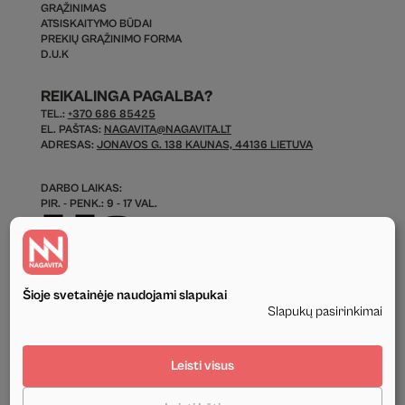
GRĄŽINIMAS
ATSISKAITYMO BŪDAI
PREKIŲ GRĄŽINIMO FORMA
D.U.K
REIKALINGA PAGALBA?
TEL.:
+370 686 85425
EL. PAŠTAS:
NAGAVITA@NAGAVITA.LT
ADRESAS:
JONAVOS G. 138 KAUNAS, 44136 LIETUVA
DARBO LAIKAS:
PIR. - PENK.: 9 - 17 VAL.
Šioje svetainėje naudojami slapukai
Slapukų pasirinkimai
© 2026 Visos Teisės Saugomos.
Leisti visus
Privatumo politika