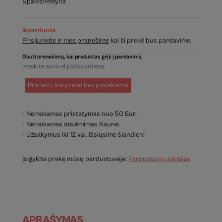
Spalva:
Mėlyna
Išparduota
Prisijunkite ir mes pranešime
kai ši prekė bus pardavime.
Gauti pranešimą, kai produktas grįš į pardavimą
Pranešti, kai prekė bus pasiekiama
- Nemokamas pristatymas nuo 50 Eur.
- Nemokamas atsiėmimas Kaune.
- Užsakymus iki 12 val. išsiųsime šiandien!
Įsigykite prekę mūsų parduotuvėje:
Parduotuvių sąrašas
APRAŠYMAS