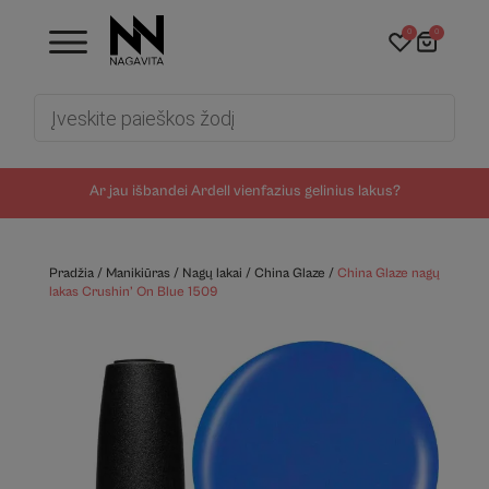
0
0
Products
search
Ar jau išbandei Ardell vienfazius gelinius lakus?
Pradžia
/
Manikiūras
/
Nagų lakai
/
China Glaze
/
China Glaze nagų
lakas Crushin’ On Blue 1509