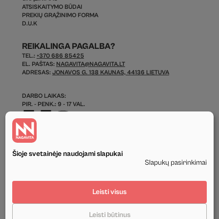
ATSISKAITYMO BŪDAI
PREKIŲ GRĄŽINIMO FORMA
D.U.K
REIKALINGA PAGALBA?
TEL.:
+370 686 85425
EL. PAŠTAS:
NAGAVITA@NAGAVITA.LT
ADRESAS:
JONAVOS G. 138 KAUNAS, 44136 LIETUVA
DARBO LAIKAS:
PIR. - PENK.: 9 - 17 VAL.
Šioje svetainėje naudojami slapukai
Slapukų pasirinkimai
© 2026 Visos Teisės Saugomos.
Leisti visus
Privatumo politika
Leisti būtinus
Tekstinis ir grafinis svetainės turinys priklauso UAB Nagavita ir negali būti