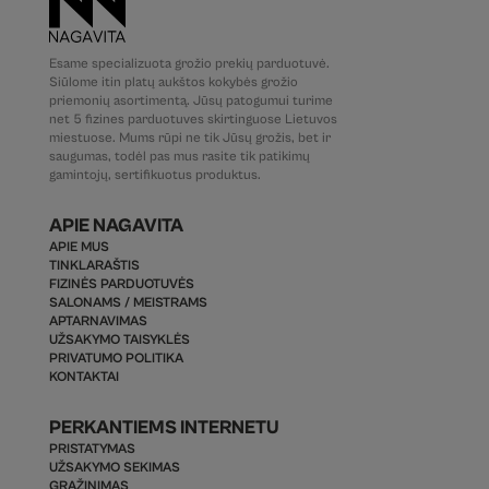
Esame specializuota grožio prekių parduotuvė.
Siūlome itin platų aukštos kokybės grožio
priemonių asortimentą. Jūsų patogumui turime
net 5 fizines parduotuves skirtinguose Lietuvos
miestuose. Mums rūpi ne tik Jūsų grožis, bet ir
saugumas, todėl pas mus rasite tik patikimų
gamintojų, sertifikuotus produktus.
APIE NAGAVITA
APIE MUS
TINKLARAŠTIS
FIZINĖS PARDUOTUVĖS
SALONAMS / MEISTRAMS
APTARNAVIMAS
UŽSAKYMO TAISYKLĖS
PRIVATUMO POLITIKA
KONTAKTAI
PERKANTIEMS INTERNETU
PRISTATYMAS
UŽSAKYMO SEKIMAS
GRĄŽINIMAS