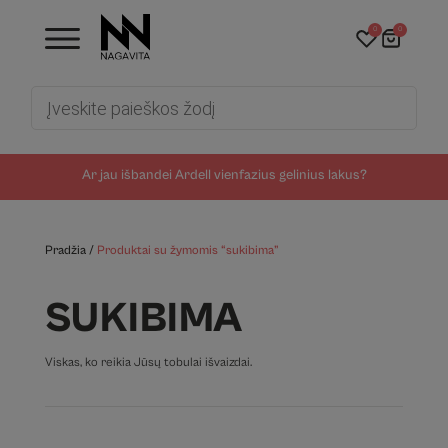
0
0
Products
search
Ar jau išbandei Ardell vienfazius gelinius lakus?
Pradžia
/
Produktai su žymomis “sukibima”
SUKIBIMA
Viskas, ko reikia Jūsų tobulai išvaizdai.