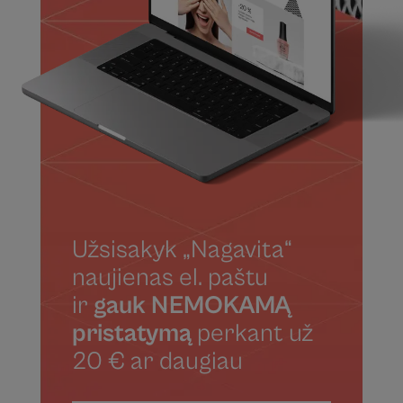
Užsisakyk „Nagavita“
naujienas el. paštu
ir
gauk NEMOKAMĄ
pristatymą
perkant už
20 € ar daugiau