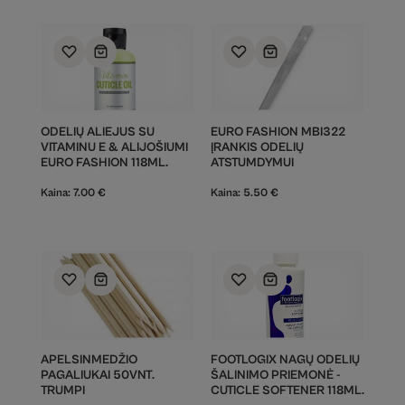
ODELIŲ ALIEJUS SU
EURO FASHION MBI322
VITAMINU E & ALIJOŠIUMI
ĮRANKIS ODELIŲ
EURO FASHION 118ML.
ATSTUMDYMUI
Kaina:
7.00
€
Kaina:
5.50
€
APELSINMEDŽIO
FOOTLOGIX NAGŲ ODELIŲ
PAGALIUKAI 50VNT.
ŠALINIMO PRIEMONĖ -
TRUMPI
CUTICLE SOFTENER 118ML.