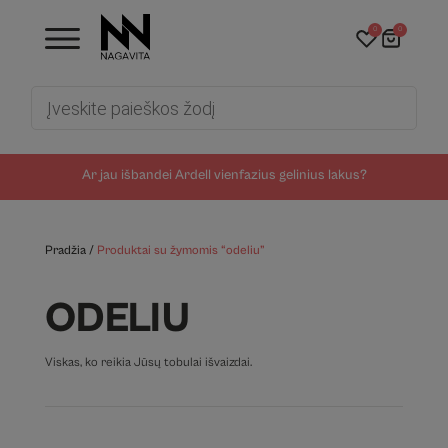
0
0
Products
search
Ar jau išbandei Ardell vienfazius gelinius lakus?
Pradžia
/
Produktai su žymomis “odeliu”
ODELIU
Viskas, ko reikia Jūsų tobulai išvaizdai.