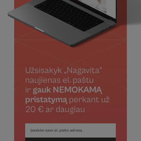
Užsisakyk „Nagavita“
naujienas el. paštu
ir
gauk NEMOKAMĄ
pristatymą
perkant už
20 € ar daugiau