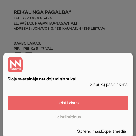
REIKALINGA PAGALBA?
TEL.:
+370 686 85425
EL. PAŠTAS:
NAGAVITA@NAGAVITA.LT
ADRESAS:
JONAVOS G. 138 KAUNAS, 44136 LIETUVA
DARBO LAIKAS:
PIR. - PENK.: 9 - 17 VAL.
Šioje svetainėje naudojami slapukai
Slapukų pasirinkimai
© 2026 Visos Teisės Saugomos.
Leisti visus
Privatumo politika
Leisti būtinus
Tekstinis ir grafinis svetainės turinys priklauso UAB Nagavita ir negali būti
naudojamas kituose šaltiniuose be mūsų leidimo ir be nuorodos į šaltinį.
Sprendimas
:
Expertmedia
Sukūrė:
Expertmedia