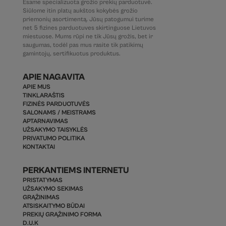
Esame specializuota grožio prekių parduotuvė.
Siūlome itin platų aukštos kokybės grožio
priemonių asortimentą. Jūsų patogumui turime
net 5 fizines parduotuves skirtinguose Lietuvos
miestuose. Mums rūpi ne tik Jūsų grožis, bet ir
saugumas, todėl pas mus rasite tik patikimų
gamintojų, sertifikuotus produktus.
APIE NAGAVITA
APIE MUS
TINKLARAŠTIS
FIZINĖS PARDUOTUVĖS
SALONAMS / MEISTRAMS
APTARNAVIMAS
UŽSAKYMO TAISYKLĖS
PRIVATUMO POLITIKA
KONTAKTAI
PERKANTIEMS INTERNETU
PRISTATYMAS
UŽSAKYMO SEKIMAS
GRĄŽINIMAS
ATSISKAITYMO BŪDAI
PREKIŲ GRĄŽINIMO FORMA
D.U.K