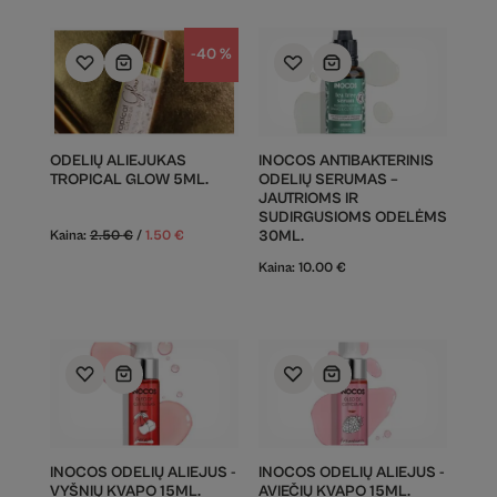
-40 %
ODELIŲ ALIEJUKAS
INOCOS ANTIBAKTERINIS
TROPICAL GLOW 5ML.
ODELIŲ SERUMAS –
JAUTRIOMS IR
SUDIRGUSIOMS ODELĖMS
Kaina:
2.50
€
/
1.50
€
30ML.
Kaina:
10.00
€
INOCOS ODELIŲ ALIEJUS -
INOCOS ODELIŲ ALIEJUS -
VYŠNIŲ KVAPO 15ML.
AVIEČIŲ KVAPO 15ML.