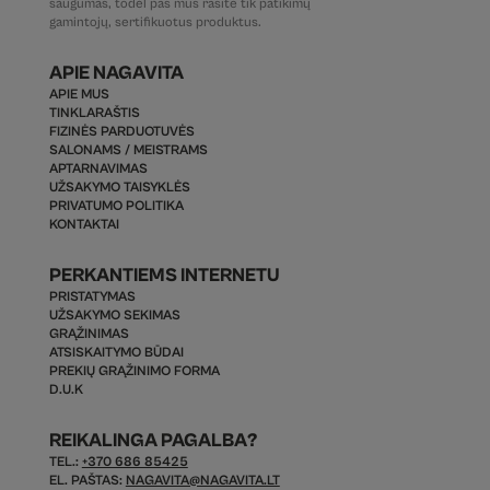
saugumas, todėl pas mus rasite tik patikimų
gamintojų, sertifikuotus produktus.
APIE NAGAVITA
APIE MUS
TINKLARAŠTIS
FIZINĖS PARDUOTUVĖS
SALONAMS / MEISTRAMS
APTARNAVIMAS
UŽSAKYMO TAISYKLĖS
PRIVATUMO POLITIKA
KONTAKTAI
PERKANTIEMS INTERNETU
PRISTATYMAS
UŽSAKYMO SEKIMAS
GRĄŽINIMAS
ATSISKAITYMO BŪDAI
PREKIŲ GRĄŽINIMO FORMA
D.U.K
REIKALINGA PAGALBA?
TEL.:
+370 686 85425
EL. PAŠTAS:
NAGAVITA@NAGAVITA.LT