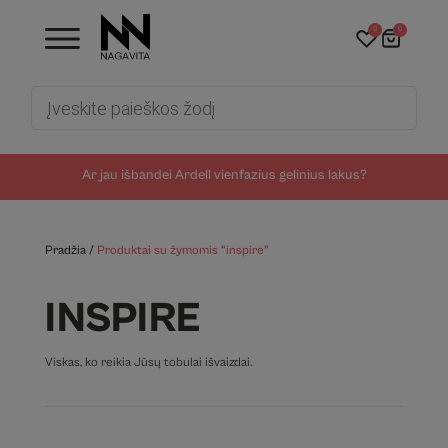
0
0
Products
search
Ar jau išbandei Ardell vienfazius gelinius lakus?
Pradžia
/
Produktai su žymomis “inspire”
INSPIRE
Viskas, ko reikia Jūsų tobulai išvaizdai.