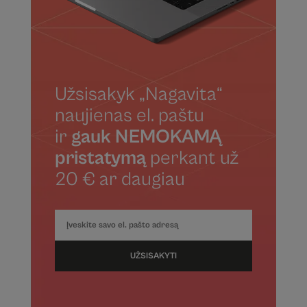
Užsisakyk „Nagavita“
naujienas el. paštu
ir
gauk NEMOKAMĄ
pristatymą
perkant už
20 € ar daugiau
UŽSISAKYTI