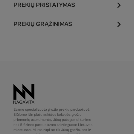
PREKIŲ PRISTATYMAS
PREKIŲ GRĄŽINIMAS
Esame specializuota grožio prekių parduotuvė.
Siūlome itin platų aukštos kokybės grožio
priemonių asortimentą. Jūsų patogumui turime
net 5 fizines parduotuves skirtinguose Lietuvos
miestuose. Mums rūpi ne tik Jūsų grožis, bet ir