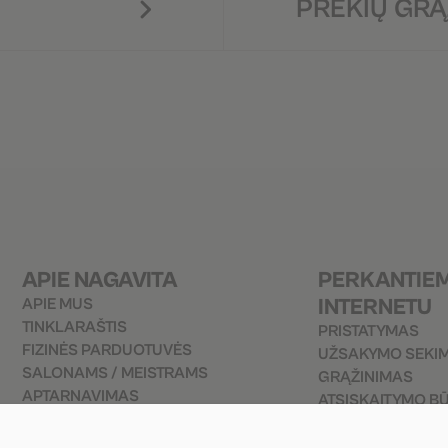
PREKIŲ GRĄ
APIE NAGAVITA
PERKANTIE
INTERNETU
APIE MUS
TINKLARAŠTIS
PRISTATYMAS
FIZINĖS PARDUOTUVĖS
UŽSAKYMO SEKI
SALONAMS / MEISTRAMS
GRĄŽINIMAS
APTARNAVIMAS
ATSISKAITYMO B
UŽSAKYMO TAISYKLĖS
PREKIŲ GRĄŽINI
PRIVATUMO POLITIKA
D.U.K