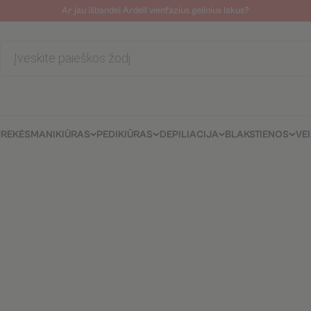
Ar jau išbandei Ardell vienfazius gelinius lakus?
tolinė pagalba
Tinklaraštis
Salonams/Meistrams
Informacija kli
Products
search
PREKĖS
MANIKIŪRAS
PEDIKIŪRAS
DEPILIACIJA
BLAKSTIENOS
VE
S