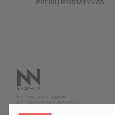
PREKIŲ PRISTATYMAS
Esame specializuota grožio
prekių parduotuvė. Siūlome itin
platų aukštos kokybės grožio
priemonių asortimentą. Jūsų