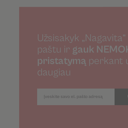
Užsisakyk „Nagavita“ 
paštu ir
gauk NEM
pristatymą
perkant 
daugiau