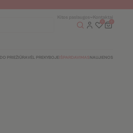
entams
Fizinės parduotuvės
Kitos paslaugos
Kontaktai
0
0
IDO PRIEŽIŪRA
VĖL PREKYBOJE
IŠPARDAVIMAS
NAUJIENOS