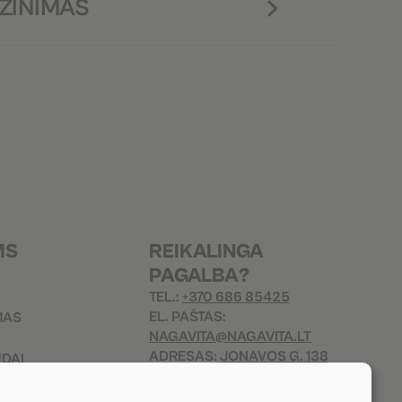
ŽINIMAS
MS
REIKALINGA
PAGALBA?
TEL.:
+370 686 85425
EL. PAŠTAS:
MAS
NAGAVITA@NAGAVITA.LT
ADRESAS:
JONAVOS G. 138
ŪDAI
KAUNAS, 44136 LIETUVA
MO FORMA