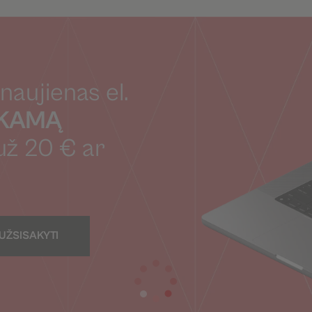
naujienas el.
OKAMĄ
už 20 € ar
UŽSISAKYTI