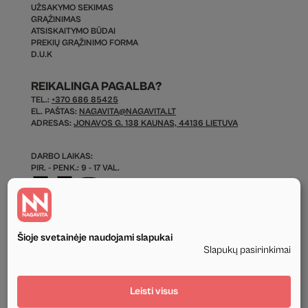
UŽSAKYMO SEKIMAS
GRĄŽINIMAS
ATSISKAITYMO BŪDAI
PREKIŲ GRĄŽINIMO FORMA
D.U.K
REIKALINGA PAGALBA?
TEL.:
+370 686 85425
EL. PAŠTAS:
NAGAVITA@NAGAVITA.LT
ADRESAS:
JONAVOS G. 138 KAUNAS, 44136 LIETUVA
DARBO LAIKAS:
PIR. - PENK.: 9 - 17 VAL.
Šioje svetainėje naudojami slapukai
Slapukų pasirinkimai
© 2026 Visos Teisės Saugomos.
Leisti visus
Privatumo politika