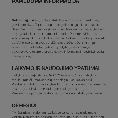
PAPILDOMA INFORMACIJA
Gelinis nagų lakas
(ESN GelMe) Naudojimas: prieš naudojimą
gerai sumaišyti. Tepti ant apatinio gelinio nagų lako sluoksnio
Base Coat. Tepti nagus 2 gelinio nagų lako sluoksniais, apgaubiant
nago galiuką ir nepriartėjant prie odelių. Padengti viršutiniu
gelinio nagų lako Top Coat sluoksniu. Kiekvieną sluoksnį džiovinti
po UV lempa 2min arba po LED lempa 30sek. Dėl skirtingų
kompiuterių ir telefonų ekranų ypatybių, elektroninėje
parduotuvėje esančių prekių spalva ir forma gali neatitikti realių
prekių spalvų.
LAIKYMO IR NAUDOJIMO YPATUMAI
Laikykite sausoje vietoje, 5–25 °C temperatūroje. Laikykite
atokiau nuo šilumos šaltinių ir tiesioginių saulės spindulių.
Produktas išlaiko savo savybes tik tinkamai laikomas nepažeistoje
pakuotėje. Laikykite produktą originalioje pakuotėje.
Rekomenduojama sunaudoti per 18 mėn. nuo atidarymo dienos.
DĖMESIO!
Tik išoriniam naudojimui. Laikykite vaikams nepasiekiamoje
vietoje. Nenurykite, neįkvėpkite. Patekus į akis, nuplaukite dideliu