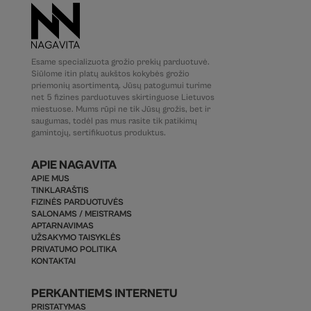
Esame specializuota grožio prekių parduotuvė.
Siūlome itin platų aukštos kokybės grožio
priemonių asortimentą. Jūsų patogumui turime
net 5 fizines parduotuves skirtinguose Lietuvos
miestuose. Mums rūpi ne tik Jūsų grožis, bet ir
saugumas, todėl pas mus rasite tik patikimų
gamintojų, sertifikuotus produktus.
APIE NAGAVITA
APIE MUS
TINKLARAŠTIS
FIZINĖS PARDUOTUVĖS
SALONAMS / MEISTRAMS
APTARNAVIMAS
UŽSAKYMO TAISYKLĖS
PRIVATUMO POLITIKA
KONTAKTAI
PERKANTIEMS INTERNETU
PRISTATYMAS