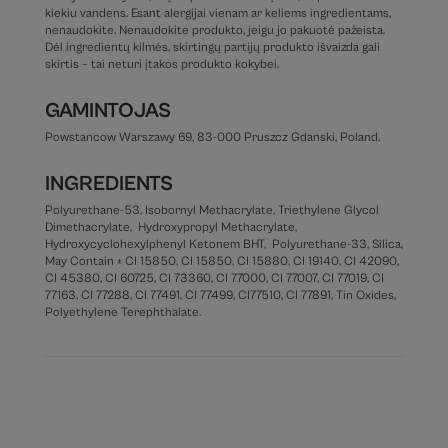
kiekiu vandens. Esant alergijai vienam ar keliems ingredientams,
nenaudokite. Nenaudokite produkto, jeigu jo pakuotė pažeista.
Dėl ingredientų kilmės, skirtingų partijų produkto išvaizda gali
skirtis – tai neturi įtakos produkto kokybei.
GAMINTOJAS
Powstancow Warszawy 69, 83-000 Pruszcz Gdanski, Poland.
INGREDIENTS
Polyurethane-53, Isobornyl Methacrylate, Triethylene Glycol
Dimethacrylate, Hydroxypropyl Methacrylate,
Hydroxycyclohexylphenyl Ketonem BHT, Polyurethane-33, Silica,
May Contain ± CI 15850, CI 15850, CI 15880, CI 19140, CI 42090,
CI 45380, CI 60725, CI 73360, CI 77000, CI 77007, CI 77019, CI
77163, CI 77288, CI 77491, CI 77499, CI77510, CI 77891, Tin Oxides,
Polyethylene Terephthalate.