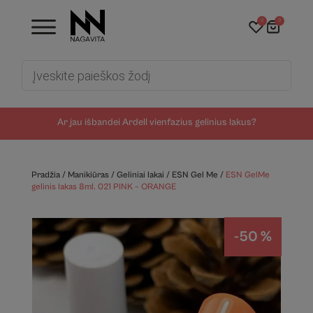
0
0
Products
search
Ar jau išbandei Ardell vienfazius gelinius lakus?
Pradžia
/
Manikiūras
/
Geliniai lakai
/
ESN Gel Me
/
ESN GelMe
gelinis lakas 8ml. 021 PINK – ORANGE
-50 %