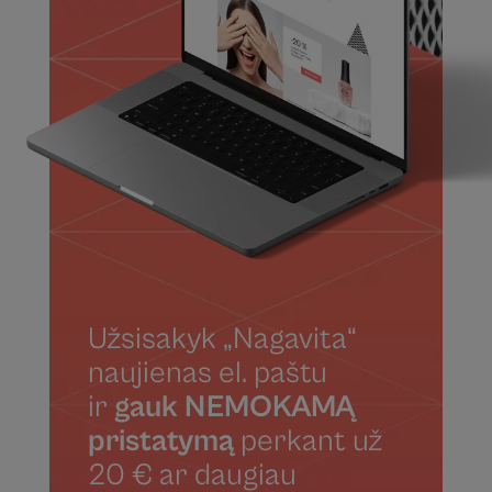
Užsisakyk „Nagavita“
naujienas el. paštu
ir
gauk NEMOKAMĄ
pristatymą
perkant už
20 € ar daugiau