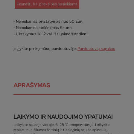
Pranešti, kai prekė bus pasiekiama
- Nemokamas pristatymas nuo 50 Eur.
- Nemokamas atsiėmimas Kaune.
- Užsakymus iki 12 val. išsiųsime šiandien!
Įsigykite prekę mūsų parduotuvėje:
Parduotuvių sąrašas
APRAŠYMAS
LAIKYMO IR NAUDOJIMO YPATUMAI
Laikykite sausoje vietoje, 5–25 °C temperatūroje. Laikykite
atokiau nuo šilumos šaltinių ir tiesioginių saulės spindulių.