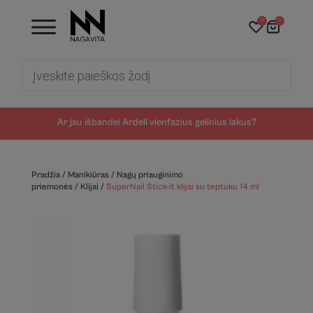
0
0
Products
search
Ar jau išbandei Ardell vienfazius gelinius lakus?
Pradžia
/
Manikiūras
/
Nagų priauginimo
priemonės
/
Klijai
/
SuperNail Stick-it klijai su teptuku 14 ml