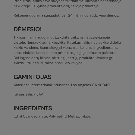
Produktas išlaiko savo savybes tik tinkamai laikomas nepažeistoje
pakuotėje. Laikykite produktą originalioje pakuotėje.
Rekomenduojama sunaudoti per
24 mėn. nuo atidarymo dienos.
DĖMESIO!
Tik išoriniam naudojimui. Laikykite vaikams nepasiekiamoje
vietoje. Nenurykite, neįkvėpkite. Patekus į akis, nuplaukite dideliu
kiekiu vandens. Esant alergijai vienam ar keliems ingredientams,
nenaudokite. Nenaudokite produkto, jeigu jo pakuotė pažeista.
Dėl ingredientų kilmės, skirtingų partijų produkto išvaizda gali
skirtis – tai neturi įtakos produkto kokybei.
GAMINTOJAS
American International Industries. Los Angeles CA 90040
Kilmės šalis – JAV
INGREDIENTS
Ethyl Cyanoacrylate, Polymethyl Methacrylate.