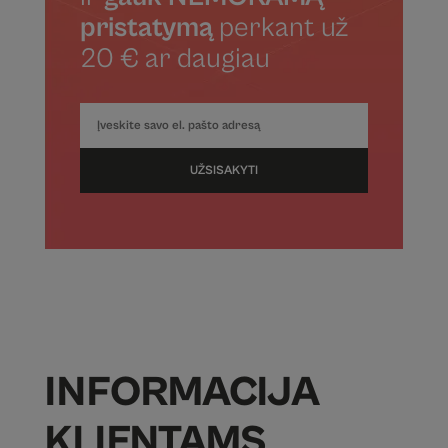
pristatymą
perkant už
20 € ar daugiau
UŽSISAKYTI
INFORMACIJA
KLIENTAMS