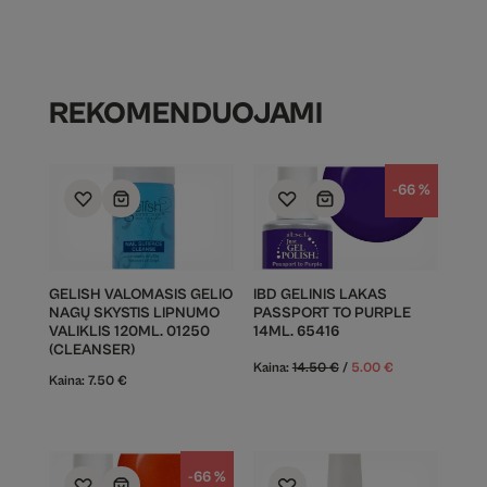
REKOMENDUOJAMI
-66 %
GELISH VALOMASIS GELIO
IBD GELINIS LAKAS
NAGŲ SKYSTIS LIPNUMO
PASSPORT TO PURPLE
VALIKLIS 120ML. 01250
14ML. 65416
(CLEANSER)
Kaina:
14.50
€
/
5.00
€
Kaina:
7.50
€
-66 %