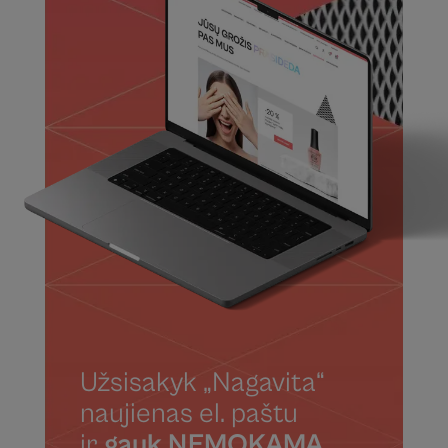
Užsisakyk „Nagavita“
naujienas el. paštu
ir
gauk NEMOKAMĄ