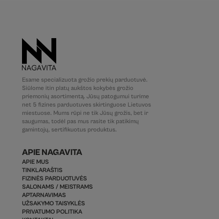
Esame specializuota grožio prekių parduotuvė.
Siūlome itin platų aukštos kokybės grožio
priemonių asortimentą. Jūsų patogumui turime
net 5 fizines parduotuves skirtinguose Lietuvos
miestuose. Mums rūpi ne tik Jūsų grožis, bet ir
saugumas, todėl pas mus rasite tik patikimų
gamintojų, sertifikuotus produktus.
APIE NAGAVITA
APIE MUS
TINKLARAŠTIS
FIZINĖS PARDUOTUVĖS
SALONAMS / MEISTRAMS
APTARNAVIMAS
UŽSAKYMO TAISYKLĖS
PRIVATUMO POLITIKA