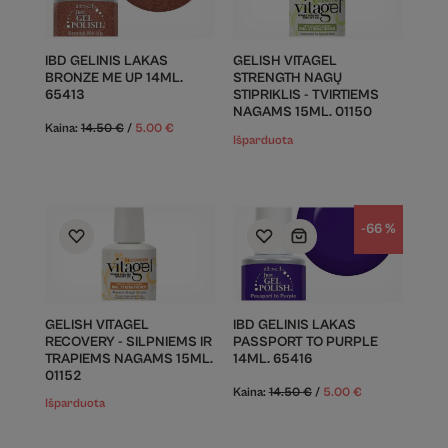
IBD GELINIS LAKAS
GELISH VITAGEL
BRONZE ME UP 14ML.
STRENGTH NAGŲ
65413
STIPRIKLIS - TVIRTIEMS
NAGAMS 15ML. 01150
Kaina:
14.50
€
/
5.00
€
Išparduota
-66 %
GELISH VITAGEL
IBD GELINIS LAKAS
RECOVERY - SILPNIEMS IR
PASSPORT TO PURPLE
TRAPIEMS NAGAMS 15ML.
14ML. 65416
01152
Kaina:
14.50
€
/
5.00
€
Išparduota