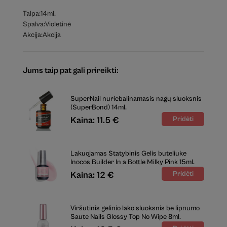
Talpa:
14ml.
Spalva:
Violetinė
Akcija:
Akcija
Jums taip pat gali prireikti:
SuperNail nuriebalinamasis nagų sluoksnis
(SuperBond) 14ml.
Kaina: 11.5 €
Lakuojamas Statybinis Gelis buteliuke
Inocos Builder In a Bottle Milky Pink 15ml.
Kaina: 12 €
Viršutinis gelinio lako sluoksnis be lipnumo
Saute Nails Glossy Top No Wipe 8ml.