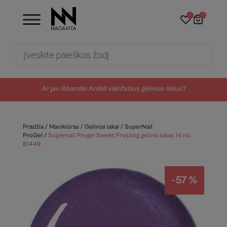
0
0
Products
search
Ar jau išbandei Ardell vienfazius gelinius lakus?
Pradžia
/
Manikiūras
/
Geliniai lakai
/
SuperNail
ProGel
/
Supernail Progel Sweet Frosting gelinis lakas 14 ml.
81449
-57 %