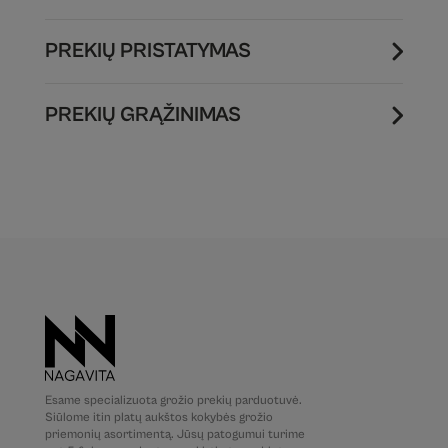
PREKIŲ PRISTATYMAS
PREKIŲ GRĄŽINIMAS
Esame specializuota grožio prekių parduotuvė.
Siūlome itin platų aukštos kokybės grožio
priemonių asortimentą. Jūsų patogumui turime