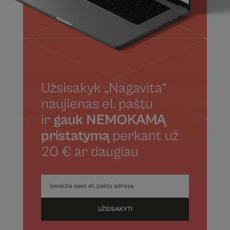
Užsisakyk „Nagavita“
naujienas el. paštu
ir
gauk NEMOKAMĄ
pristatymą
perkant už
20 € ar daugiau
UŽSISAKYTI