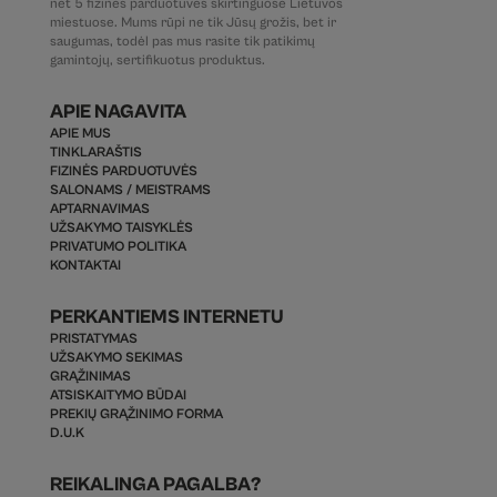
net 5 fizines parduotuves skirtinguose Lietuvos
miestuose. Mums rūpi ne tik Jūsų grožis, bet ir
saugumas, todėl pas mus rasite tik patikimų
gamintojų, sertifikuotus produktus.
APIE NAGAVITA
APIE MUS
TINKLARAŠTIS
FIZINĖS PARDUOTUVĖS
SALONAMS / MEISTRAMS
APTARNAVIMAS
UŽSAKYMO TAISYKLĖS
PRIVATUMO POLITIKA
KONTAKTAI
PERKANTIEMS INTERNETU
PRISTATYMAS
UŽSAKYMO SEKIMAS
GRĄŽINIMAS
ATSISKAITYMO BŪDAI
PREKIŲ GRĄŽINIMO FORMA
D.U.K
REIKALINGA PAGALBA?