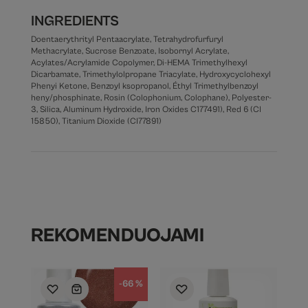
INGREDIENTS
Doentaerythrityl Pentaacrylate, Tetrahydrofurfuryl
Methacrylate, Sucrose Benzoate, Isobornyl Acrylate,
Acylates/Acrylamide Copolymer, Di-HEMA Trimethylhexyl
Dicarbamate, Trimethylolpropane Triacylate, Hydroxycyclohexyl
Phenyi Ketone, Benzoyl ksopropanol, Éthyl Trimethylbenzoyl
heny/phosphinate, Rosin (Colophonium, Colophane), Polyester-
3, Silica, Aluminum Hydroxide, Iron Oxides C177491), Red 6 (CI
15850), Titanium Dioxide (CI77891)
REKOMENDUOJAMI
-66 %