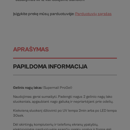
Įsigykite prekę mūsų parduotuvėje:
Parduotuvių sąrašas
APRAŠYMAS
PAPILDOMA INFORMACIJA
Gelinis nagų lakas
(Supernail ProGel
)
Naudojimas: gerai sumaišyti. Padengti nagus 2 gelinio nagų lako
sluoksniais, apgaubiant nago galiuką ir nepriartėjant prie odelių.
Kiekvieną sluoksnį džiovinti po UV lempa 2min arba po LED lempa
30sek.
Dėl skirtingų kompiuterių ir telefonų ekranų ypatybių,
elektroninėje parduotuvėje esančių prekių spalva ir forma gali