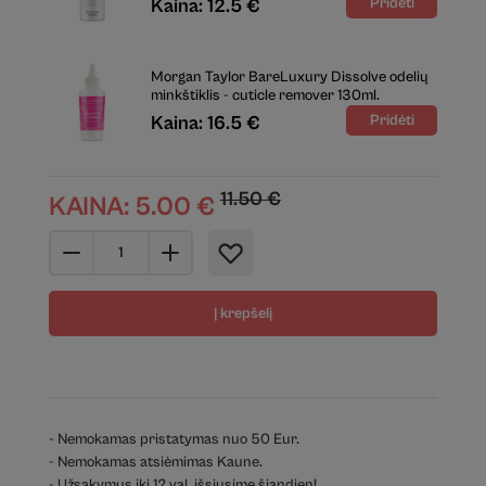
Kaina: 12.5 €
Morgan Taylor BareLuxury Dissolve odelių
minkštiklis - cuticle remover 130ml.
Kaina: 16.5 €
11.50
€
KAINA:
5.00
€
Į krepšelį
- Nemokamas pristatymas nuo 50 Eur.
- Nemokamas atsiėmimas Kaune.
- Užsakymus iki 12 val. išsiųsime šiandien!