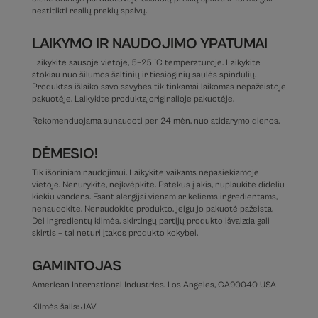
neatitikti realių prekių spalvų.
LAIKYMO IR NAUDOJIMO YPATUMAI
Laikykite sausoje vietoje, 5–25 °C temperatūroje. Laikykite
atokiau nuo šilumos šaltinių ir tiesioginių saulės spindulių.
Produktas išlaiko savo savybes tik tinkamai laikomas nepažeistoje
pakuotėje. Laikykite produktą originalioje pakuotėje.
Rekomenduojama sunaudoti per 24 mėn. nuo atidarymo dienos.
DĖMESIO!
Tik išoriniam naudojimui. Laikykite vaikams nepasiekiamoje
vietoje. Nenurykite, neįkvėpkite. Patekus į akis, nuplaukite dideliu
kiekiu vandens. Esant alergijai vienam ar keliems ingredientams,
nenaudokite. Nenaudokite produkto, jeigu jo pakuotė pažeista.
Dėl ingredientų kilmės, skirtingų partijų produkto išvaizda gali
skirtis – tai neturi įtakos produkto kokybei.
GAMINTOJAS
American International Industries. Los Angeles, CA90040 USA
Kilmės šalis: JAV