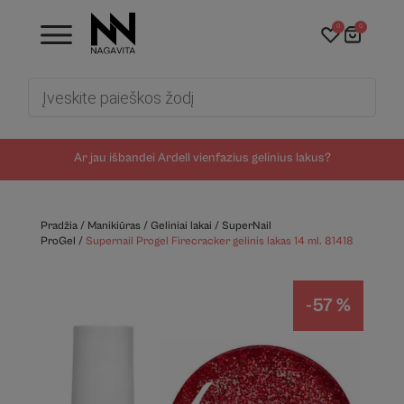
0
0
Products
search
Ar jau išbandei Ardell vienfazius gelinius lakus?
Pradžia
/
Manikiūras
/
Geliniai lakai
/
SuperNail
ProGel
/
Supernail Progel Firecracker gelinis lakas 14 ml. 81418
-57 %