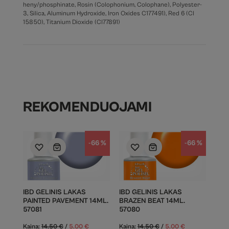
heny/phosphinate, Rosin (Colophonium, Colophane), Polyester-
3, Silica, Aluminum Hydroxide, Iron Oxides C177491), Red 6 (CI
15850), Titanium Dioxide (CI77891)
REKOMENDUOJAMI
-66 %
-66 %
IBD GELINIS LAKAS
IBD GELINIS LAKAS
PAINTED PAVEMENT 14ML.
BRAZEN BEAT 14ML.
57081
57080
Kaina:
14.50
€
/
5.00
€
Kaina:
14.50
€
/
5.00
€