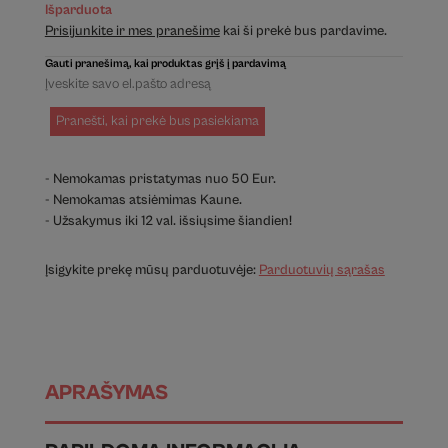
Išparduota
Prisijunkite ir mes pranešime
kai ši prekė bus pardavime.
Gauti pranešimą, kai produktas grįš į pardavimą
Pranešti, kai prekė bus pasiekiama
- Nemokamas pristatymas nuo 50 Eur.
- Nemokamas atsiėmimas Kaune.
- Užsakymus iki 12 val. išsiųsime šiandien!
Įsigykite prekę mūsų parduotuvėje:
Parduotuvių sąrašas
APRAŠYMAS