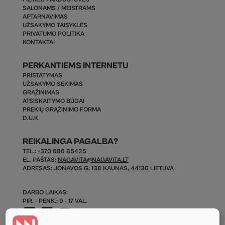
SALONAMS / MEISTRAMS
APTARNAVIMAS
UŽSAKYMO TAISYKLĖS
PRIVATUMO POLITIKA
KONTAKTAI
PERKANTIEMS INTERNETU
PRISTATYMAS
UŽSAKYMO SEKIMAS
GRĄŽINIMAS
ATSISKAITYMO BŪDAI
PREKIŲ GRĄŽINIMO FORMA
D.U.K
REIKALINGA PAGALBA?
TEL.:
+370 686 85425
EL. PAŠTAS:
NAGAVITA@NAGAVITA.LT
ADRESAS:
JONAVOS G. 138 KAUNAS, 44136 LIETUVA
DARBO LAIKAS:
PIR. - PENK.: 9 - 17 VAL.