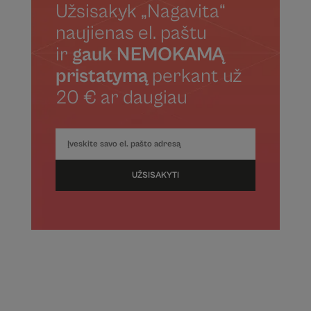
Užsisakyk „Nagavita“
naujienas el. paštu
ir
gauk NEMOKAMĄ
pristatymą
perkant už
20 € ar daugiau
UŽSISAKYTI