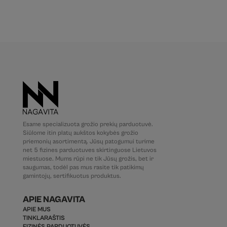
Esame specializuota grožio prekių parduotuvė.
Siūlome itin platų aukštos kokybės grožio
priemonių asortimentą. Jūsų patogumui turime
net 5 fizines parduotuves skirtinguose Lietuvos
miestuose. Mums rūpi ne tik Jūsų grožis, bet ir
saugumas, todėl pas mus rasite tik patikimų
gamintojų, sertifikuotus produktus.
APIE NAGAVITA
APIE MUS
TINKLARAŠTIS
FIZINĖS PARDUOTUVĖS