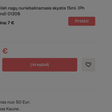
lish nagų nuriebalinamasis skystis 15ml. (Ph
nd) 01206
ina: 7 €
0
€
Į krepšelį
mas nuo 50 Eur.
as Kaune.