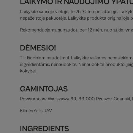
LAIKYMO IR NAUDOJIMO YPAT
Laikykite sausoje vietoje, 5–25 °C temperatūroje. Laikyki
nepažeistoje pakuotėje. Laikykite produktą originalioje 
Rekomenduojama sunaudoti per 12 mėn. nuo atidarymo
DĖMESIO!
Tik išoriniam naudojimui. Laikykite vaikams nepasiekiamoj
ingredientams, nenaudokite. Nenaudokite produkto, jeigu 
kokybei.
GAMINTOJAS
Powstancow Warszawy 69, 83-000 Pruszcz Gdanski, 
Kilmės šalis JAV
INGREDIENTS