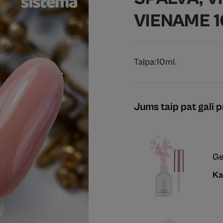
VIENAME 1
Talpa:
10ml.
Jums taip pat gali pr
Ge
Ka