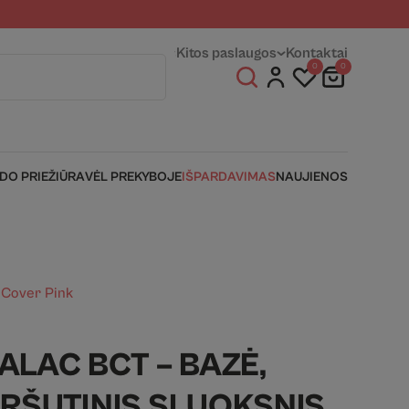
entams
Fizinės parduotuvės
Kitos paslaugos
Kontaktai
0
0
IDO PRIEŽIŪRA
VĖL PREKYBOJE
IŠPARDAVIMAS
NAUJIENOS
. Cover Pink
ALAC BCT – BAZĖ,
IRŠUTINIS SLUOKSNIS