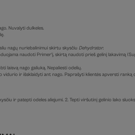
ago. Nuvalyti dulkeles.
lę.
aliu nagų nuriebalinimui skirtu skysčiu
Dehydrator.
menduojama naudoti Primer‘į, skirtą naudoti prieš gelinį lakavimą 
ti laisvą nago galiuką. Nepaliesti odelių.
go vidurio ir išsklaidyti ant nago. Paprašyti klientės apversti ranką
sčiu ir patepti odeles aliejumi. 2. Tepti viršutinį gelinio lako sluo