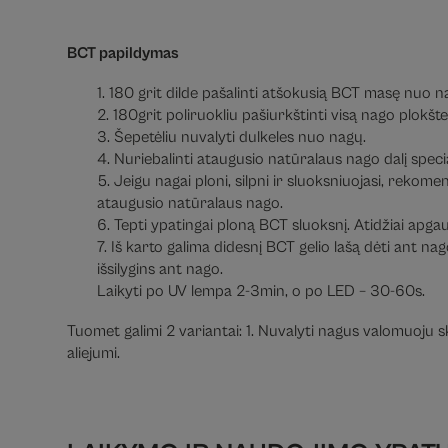
BCT papildymas
1. 180 grit dilde pašalinti atšokusią BCT masę nuo n
2. 180grit poliruokliu pašiurkštinti visą nago plokšte
3. Šepetėliu nuvalyti dulkeles nuo nagų.
4. Nuriebalinti ataugusio natūralaus nago dalį speci
5. Jeigu nagai ploni, silpni ir sluoksniuojasi, reko
ataugusio natūralaus nago.
6. Tepti ypatingai ploną BCT sluoksnį. Atidžiai apgaub
7. Iš karto galima didesnį BCT gelio lašą dėti ant na
išsilygins ant nago.
Laikyti po UV lempa 2-3min, o po LED – 30-60s.
Tuomet galimi 2 variantai: 1. Nuvalyti nagus valomuoju sky
aliejumi.