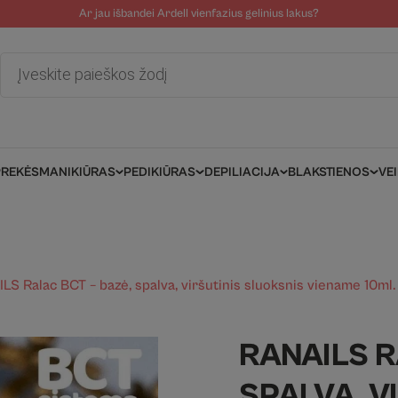
Ar jau išbandei Ardell vienfazius gelinius lakus?
tolinė pagalba
Tinklaraštis
Salonams/Meistrams
Informacija kli
Products
search
PREKĖS
MANIKIŪRAS
PEDIKIŪRAS
DEPILIACIJA
BLAKSTIENOS
VE
LS Ralac BCT – bazė, spalva, viršutinis sluoksnis viename 10ml
RANAILS R
SPALVA, V