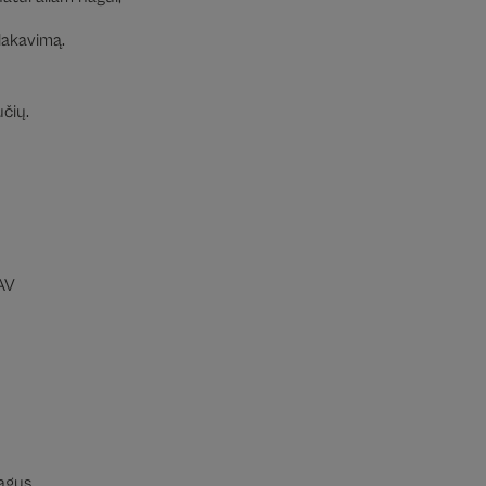
 lakavimą.
čių.
AV
agus.