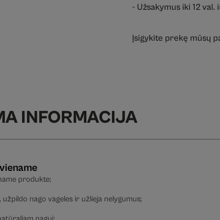
- Užsakymus iki 12 val. 
Įsigykite prekę mūsų 
MA INFORMACIJA
s viename
iename produkte;
u, užpildo nago vageles ir užlieja nelygumus;
natūraliam nagui;