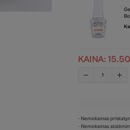
Ge
Bo
Ka
KAINA:
15.5
- Nemokamas pristaty
- Nemokamas atsiėmim