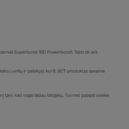
(Supernail Superbond; IBD Powerbond). Tepti tik ant
 delnu į viršų ir palaikyti, kol 8. BCT produktas savaime
ksnį tam, kad nagai labiau blizgėtų. Tuomet patepti odeles