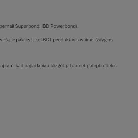
 (Supernail Superbond; IBD Powerbond).
 viršų ir palaikyti, kol BCT produktas savaime išsilygins
ksnį tam, kad nagai labiau blizgėtų. Tuomet patepti odeles