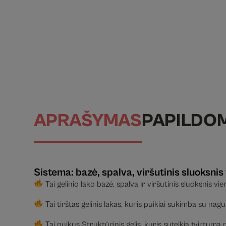
APRAŠYMAS
PAPILDO
Sistema
:
b
azė, spalva, viršutinis sluoksni
Tai gelinio lako bazė, spalva ir viršutinis sluoksnis v
Tai tirštas gelinis lakas, kuris puikiai sukimba su nag
Tai puikus Struktūrinis gelis, kuris suteikia tvirtumą 