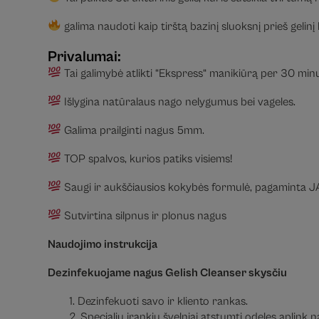
galima naudoti kaip tirštą bazinį sluoksnį prieš gelinį
Privalumai:
Tai galimybė atlikti “Ekspress“ manikiūrą per 30 minu
Išlygina natūralaus nago nelygumus bei vageles.
Galima prailginti nagus 5mm.
TOP spalvos, kurios patiks visiems!
Saugi ir aukščiausios kokybės formulė, pagaminta J
Sutvirtina silpnus ir plonus nagus
Naudojimo instrukcija
Dezinfekuojame nagus Gelish Cleanser skysčiu
1. Dezinfekuoti savo ir kliento rankas.
2. Specialiu įrankiu švelniai atstumti odeles aplink n