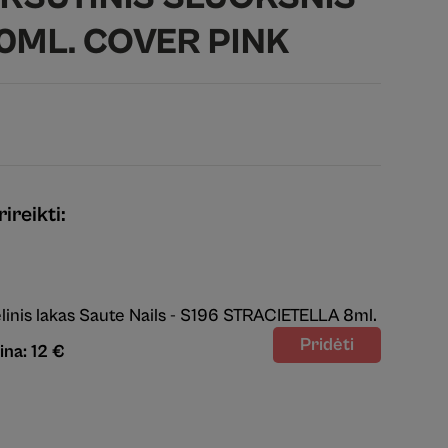
0ML. COVER PINK
ireikti:
linis lakas Saute Nails - S196 STRACIETELLA 8ml.
ina: 12 €