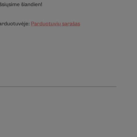
išsiųsime šiandien!
parduotuvėje:
Parduotuvių sąrašas