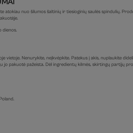
UMAI
te atokiau nuo šilumos šaltinių ir tiesioginių saulės spindulių. Pro
pakuotėje.
 dienos.
e vietoje. Nenurykite, neįkvėpkite. Patekus į akis, nuplaukite didel
jo pakuotė pažeista. Dėl ingredientų kilmės, skirtingų partijų prod
Poland.