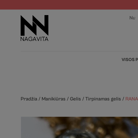
Nuo
VISOS 
Pradžia
/
Manikiūras
/
Gelis
/
Tirpinamas gelis
/
RANAI