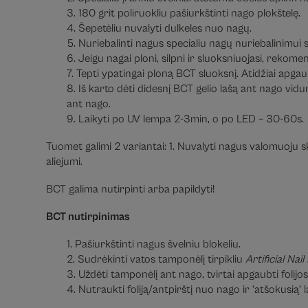
3. 180 grit poliruokliu pašiurkštinti nago plokštelę.
4. Šepetėliu nuvalyti dulkeles nuo nagų.
5. Nuriebalinti nagus specialiu nagų nuriebalinimui 
6. Jeigu nagai ploni, silpni ir sluoksniuojasi, rek
7. Tepti ypatingai ploną BCT sluoksnį. Atidžiai apgaub
8. Iš karto dėti didesnį BCT gelio lašą ant nago vidur
ant nago.
9. Laikyti po UV lempa 2-3min, o po LED – 30-60s.
Tuomet galimi 2 variantai: 1. Nuvalyti nagus valomuoju sky
aliejumi.
BCT galima nutirpinti arba papildyti!
BCT nutirpinimas
1. Pašiurkštinti nagus švelniu blokeliu.
2. Sudrėkinti vatos tamponėlį tirpikliu
Artificial Na
3. Uždėti tamponėlį ant nago, tvirtai apgaubti folijo
4. Nutraukti foliją/antpirštį nuo nago ir ’atšokusią’ 