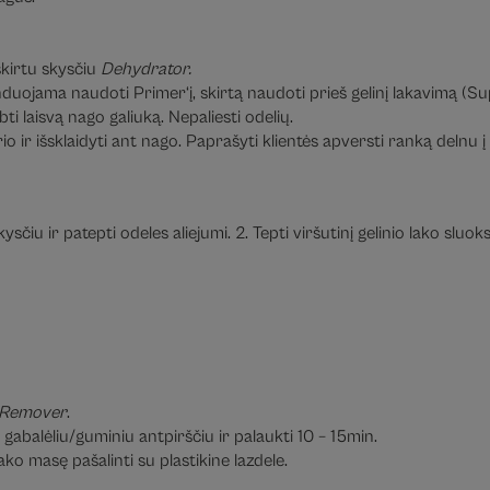
skirtu skysčiu
Dehydrator.
omenduojama naudoti Primer‘į, skirtą naudoti prieš gelinį lakavimą
ti laisvą nago galiuką. Nepaliesti odelių.
io ir išsklaidyti ant nago. Paprašyti klientės apversti ranką delnu į
sčiu ir patepti odeles aliejumi. 2. Tepti viršutinį gelinio lako sluo
il Remover
.
s gabalėliu/guminiu antpirščiu ir palaukti 10 – 15min.
lako masę pašalinti su plastikine lazdele.