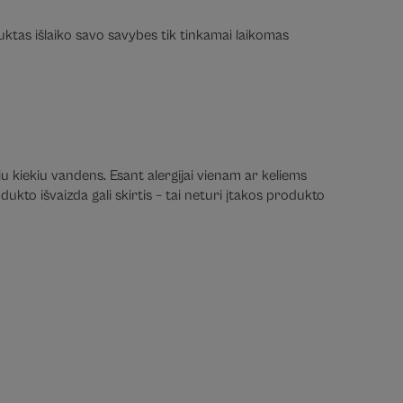
duktas išlaiko savo savybes tik tinkamai laikomas
iu kiekiu vandens. Esant alergijai vienam ar keliems
ukto išvaizda gali skirtis – tai neturi įtakos produkto