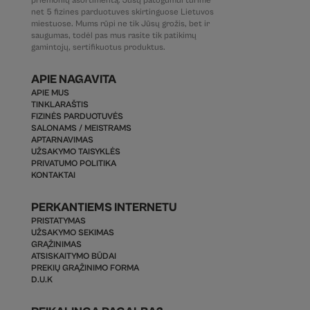
priemonių asortimentą. Jūsų patogumui turime
net 5 fizines parduotuves skirtinguose Lietuvos
miestuose. Mums rūpi ne tik Jūsų grožis, bet ir
saugumas, todėl pas mus rasite tik patikimų
gamintojų, sertifikuotus produktus.
APIE NAGAVITA
APIE MUS
TINKLARAŠTIS
FIZINĖS PARDUOTUVĖS
SALONAMS / MEISTRAMS
APTARNAVIMAS
UŽSAKYMO TAISYKLĖS
PRIVATUMO POLITIKA
KONTAKTAI
PERKANTIEMS INTERNETU
PRISTATYMAS
UŽSAKYMO SEKIMAS
GRĄŽINIMAS
ATSISKAITYMO BŪDAI
PREKIŲ GRĄŽINIMO FORMA
D.U.K