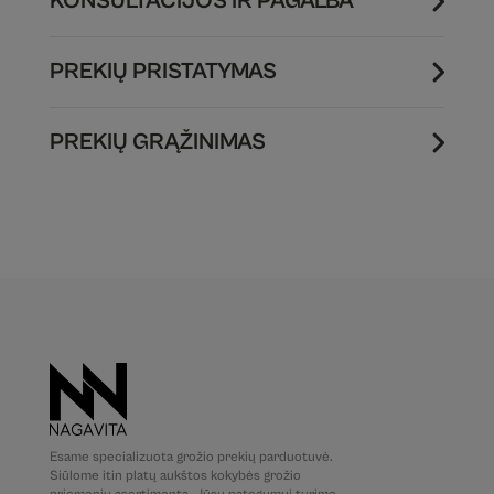
KONSULTACIJOS IR PAGALBA
PREKIŲ PRISTATYMAS
PREKIŲ GRĄŽINIMAS
Esame specializuota grožio prekių parduotuvė.
Siūlome itin platų aukštos kokybės grožio