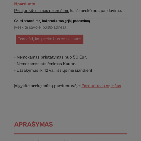
Išparduota
Prisijunkite ir mes pranešime
kai ši prekė bus pardavime.
Gauti pranešimą, kai produktas grįš į pardavimą
Pranešti, kai prekė bus pasiekiama
- Nemokamas pristatymas nuo 50 Eur.
- Nemokamas atsiėmimas Kaune.
- Užsakymus iki 12 val. išsiųsime šiandien!
Įsigykite prekę mūsų parduotuvėje:
Parduotuvių sąrašas
APRAŠYMAS