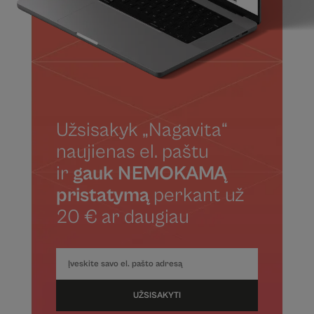
Užsisakyk „Nagavita“
naujienas el. paštu
ir
gauk NEMOKAMĄ
pristatymą
perkant už
20 € ar daugiau
UŽSISAKYTI