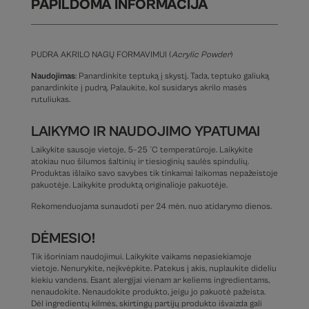
PAPILDOMA INFORMACIJA
PUDRA AKRILO NAGŲ FORMAVIMUI (
Acrylic Powder
)
Naudojimas
: Panardinkite teptuką į skystį. Tada, teptuko galiuką
panardinkite į pudrą. Palaukite, kol susidarys akrilo masės
rutuliukas.
LAIKYMO IR NAUDOJIMO YPATUMAI
Laikykite sausoje vietoje, 5–25 °C temperatūroje. Laikykite
atokiau nuo šilumos šaltinių ir tiesioginių saulės spindulių.
Produktas išlaiko savo savybes tik tinkamai laikomas nepažeistoje
pakuotėje. Laikykite produktą originalioje pakuotėje.
Rekomenduojama sunaudoti per 24 mėn. nuo atidarymo dienos.
DĖMESIO!
Tik išoriniam naudojimui. Laikykite vaikams nepasiekiamoje
vietoje. Nenurykite, neįkvėpkite. Patekus į akis, nuplaukite dideliu
kiekiu vandens. Esant alergijai vienam ar keliems ingredientams,
nenaudokite. Nenaudokite produkto, jeigu jo pakuotė pažeista.
Dėl ingredientų kilmės, skirtingų partijų produkto išvaizda gali