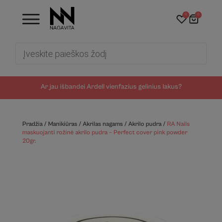
0
0
Products
search
Ar jau išbandei Ardell vienfazius gelinius lakus?
Pradžia
/
Manikiūras
/
Akrilas nagams
/
Akrilo pudra
/
RA Nails
maskuojanti rožinė akrilo pudra – Perfect cover pink powder
20gr.