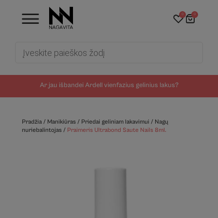
0
0
Products
search
Ar jau išbandei Ardell vienfazius gelinius lakus?
Pradžia
/
Manikiūras
/
Priedai geliniam lakavimui
/
Nagų
nuriebalintojas
/
Praimeris Ultrabond Saute Nails 8ml.