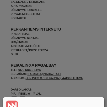
SALONAMS / MEISTRAMS
APTARNAVIMAS
UŽSAKYMO TAISYKLĖS
PRIVATUMO POLITIKA
KONTAKTAI
PERKANTIEMS INTERNETU
PRISTATYMAS
UŽSAKYMO SEKIMAS
GRĄŽINIMAS
ATSISKAITYMO BŪDAI
PREKIŲ GRĄŽINIMO FORMA
D.U.K
REIKALINGA PAGALBA?
TEL.:
+370 686 85425
EL. PAŠTAS:
NAGAVITA@NAGAVITA.LT
ADRESAS:
JONAVOS G. 138 KAUNAS, 44136 LIETUVA
DARBO LAIKAS:
PIR. - PENK.: 9 - 17 VAL.