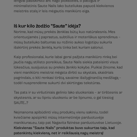
lengvai pasiskirsto ant nago plokštelės, o patogus ir
minimalistinis Saute Nails lako buteliukas papuoš kiekvienos
meistrės stalą ir leis mėgautis manikiūro eiga.
Iš kur kilo žodžio “Saute” idėja?
Norime, kad mūsų prekės ženklas būtų kuo natūralesnis. Mes
orientuojamės į paprastus, subtilius ir moteriškus sprendimus –
mūsų buteliuko baltumas su rožinio aukso logotipu sukuria
išskirtinį prekės ženklą, kuris tinka bet kuriam salonui.
Kaip profesionalai, kurie labai gerai pažįsta manikiūro rinką bei
jaučia nagų stilisto poreikius, Saute Nails siekia pateisinti visus
lūkesčius, susijusius su prekės ženklo kokybe. Puikiai žinome, kad
vieni manikiūro meistrai mėgsta dirbti su skystais, skaidriais
pagrindais, o kiti renkasi tirštą, savaime išsilyginančią medžiagą –
todėl nusprendėme sukurti dvi skirtingas tekstūras.
Tas pats ir su viršutiniais gelinio lako sluoksniais – ar tirštesnis ar
skystesnis, ar su lipniu sluoksniu ar be lipnumo, o gal tiesiog
SAUTE…?
Neįmanoma apibūdinti visų produktų vienu sakiniu, todėl
kviečiame apsipirkti mūsų internetinėje parduotuvėje
manikiuras.eu, taip pat Nagavita fizinėse parduotuvėse Lietuvoje.
Kiekvienas “Saute Nails” produktas buvo sukurtas taip, kad
patenkintų kiekvieną, net ir reikliausią nagų meistrą!