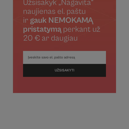
Užsisakyk „Nagavita“
naujienas el. paštu
ir
gauk NEMOKAMĄ
pristatymą
perkant už
20 € ar daugiau
UŽSISAKYTI