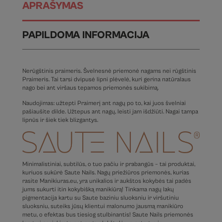
APRAŠYMAS
PAPILDOMA INFORMACIJA
Nerūgštinis praimeris. Švelnesnė priemonė nagams nei rūgštinis
Praimeris. Tai tarsi dvipusė lipni plėvelė, kuri gerina natūralaus
nago bei ant viršaus tepamos priemonės sukibimą.
Naudojimas: užtepti Praimerį ant nagų po to, kai juos švelniai
pašiaušite dilde. Užtepus ant nagų, leisti jam išdžiūti. Nagai tampa
lipnūs ir šiek tiek blizgantys.
Minimalistiniai, subtilūs, o tuo pačiu ir prabangūs – tai produktai,
kuriuos sukūrė Saute Nails. Nagų priežiūros priemonės, kurias
rasite Manikiuras.eu, yra unikalios ir aukštos kokybės tai padės
jums sukurti itin kokybišką manikiūrą! Tinkama nagų lakų
pigmentacija kartu su Saute baziniu sluoksniu ir viršutiniu
sluoksniu, suteiks jūsų klientui malonumo jausmą manikiūro
metu, o efektas bus tiesiog stulbinantis! Saute Nails priemonės