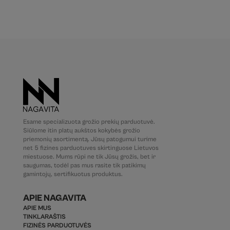
Esame specializuota grožio prekių parduotuvė.
Siūlome itin platų aukštos kokybės grožio
priemonių asortimentą. Jūsų patogumui turime
net 5 fizines parduotuves skirtinguose Lietuvos
miestuose. Mums rūpi ne tik Jūsų grožis, bet ir
saugumas, todėl pas mus rasite tik patikimų
gamintojų, sertifikuotus produktus.
APIE NAGAVITA
APIE MUS
TINKLARAŠTIS
FIZINĖS PARDUOTUVĖS