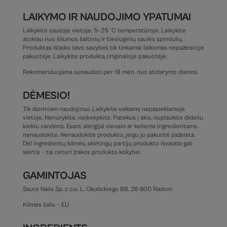
LAIKYMO IR NAUDOJIMO YPATUMAI
Laikykite sausoje vietoje, 5–25 °C temperatūroje. Laikykite
atokiau nuo šilumos šaltinių ir tiesioginių saulės spindulių.
Produktas išlaiko savo savybes tik tinkamai laikomas nepažeistoje
pakuotėje. Laikykite produktą originalioje pakuotėje.
Rekomenduojama sunaudoti per 18 mėn. nuo atidarymo dienos.
DĖMESIO!
Tik išoriniam naudojimui. Laikykite vaikams nepasiekiamoje
vietoje. Nenurykite, neįkvėpkite. Patekus į akis, nuplaukite dideliu
kiekiu vandens. Esant alergijai vienam ar keliems ingredientams,
nenaudokite. Nenaudokite produkto, jeigu jo pakuotė pažeista.
Dėl ingredientų kilmės, skirtingų partijų produkto išvaizda gali
skirtis – tai neturi įtakos produkto kokybei.
GAMINTOJAS
Saute Nails Sp. z o.o. L. Okulickiego 88, 26-600 Radom
Kilmės šalis – EU