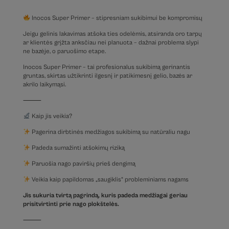
Inocos Super Primer – stipresniam sukibimui be kompromisų
Jeigu gelinis lakavimas atšoka ties odelėmis, atsiranda oro tarpų
ar klientės grįžta anksčiau nei planuota – dažnai problema slypi
ne bazėje, o paruošimo etape.
Inocos Super Primer – tai profesionalus sukibimą gerinantis
gruntas, skirtas užtikrinti ilgesnį ir patikimesnį gelio, bazės ar
akrilo laikymąsi.
⸻
Kaip jis veikia?
Pagerina dirbtinės medžiagos sukibimą su natūraliu nagu
Padeda sumažinti atšokimų riziką
Paruošia nago paviršių prieš dengimą
Veikia kaip papildomas „saugiklis“ probleminiams nagams
Jis sukuria tvirtą pagrindą, kuris padeda medžiagai geriau
prisitvirtinti prie nago plokštelės.
⸻