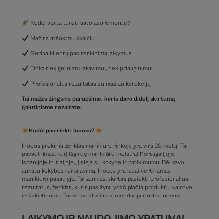
⸻
Kodėl verta turėti savo asortimente?
Mažina atšokimų skaičių
Gerina klientų pasitenkinimą laikymusi
Tinka tiek geliniam lakavimui, tiek priauginimui
Profesionalus rezultatas su mažiau korekcijų
Tai mažas žingsnis paruošime, kuris daro didelį skirtumą
galutiniame rezultate.
Kodėl pasirinkti Inocos?
Inocos prekinis ženklas manikiūro rinkoje yra virš 20 metų! Tai
pavadinimas, kurį išgirdę manikiūro meistrai Portugalijoje,
Ispanijoje ir Itlaijoje, jį sieja su kokybe ir patikimumu. Dėl savo
aukštu kokybės reikalavimų, Inocos yra labai vertinamas
manikiūro pasaulyje. Tai ženklas, skirtas pasiekti profesionalius
rezultatus, ženklas, kuris pasižymi ypač plačia produktų įvairove
ir išskirtinumu. Todėl meistrai rekomenduoja rinktis Inocos!
LAIKYMO IR NAUDOJIMO YPATUMAI