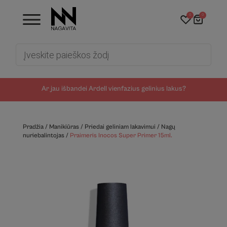
0
0
Products
search
Ar jau išbandei Ardell vienfazius gelinius lakus?
Pradžia
/
Manikiūras
/
Priedai geliniam lakavimui
/
Nagų
nuriebalintojas
/
Praimeris Inocos Super Primer 15ml.