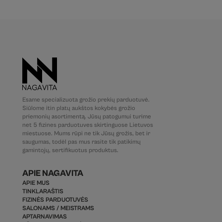
Esame specializuota grožio prekių parduotuvė.
Siūlome itin platų aukštos kokybės grožio
priemonių asortimentą. Jūsų patogumui turime
net 5 fizines parduotuves skirtinguose Lietuvos
miestuose. Mums rūpi ne tik Jūsų grožis, bet ir
saugumas, todėl pas mus rasite tik patikimų
gamintojų, sertifikuotus produktus.
APIE NAGAVITA
APIE MUS
TINKLARAŠTIS
FIZINĖS PARDUOTUVĖS
SALONAMS / MEISTRAMS
APTARNAVIMAS