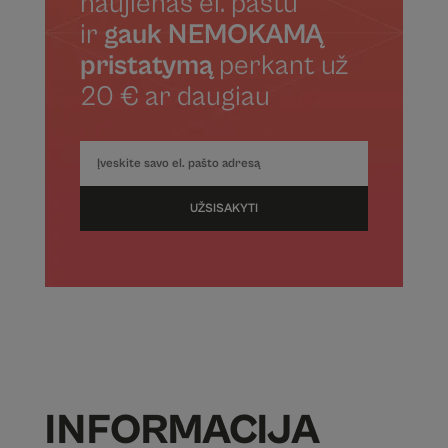
naujienas el. paštu
ir
gauk NEMOKAMĄ
pristatymą
perkant už
20 € ar daugiau
UŽSISAKYTI
INFORMACIJA