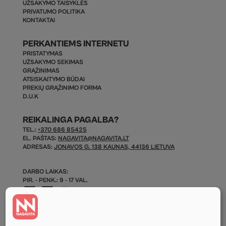
UŽSAKYMO TAISYKLĖS
PRIVATUMO POLITIKA
KONTAKTAI
PERKANTIEMS INTERNETU
PRISTATYMAS
UŽSAKYMO SEKIMAS
GRĄŽINIMAS
ATSISKAITYMO BŪDAI
PREKIŲ GRĄŽINIMO FORMA
D.U.K
REIKALINGA PAGALBA?
TEL.:
+370 686 85425
EL. PAŠTAS:
NAGAVITA@NAGAVITA.LT
ADRESAS:
JONAVOS G. 138 KAUNAS, 44136 LIETUVA
DARBO LAIKAS:
PIR. - PENK.: 9 - 17 VAL.