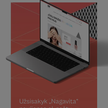
Užsisakyk „Nagavita“