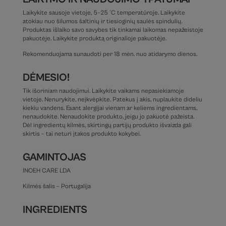
Laikykite sausoje vietoje, 5–25 °C temperatūroje. Laikykite
atokiau nuo šilumos šaltinių ir tiesioginių saulės spindulių.
Produktas išlaiko savo savybes tik tinkamai laikomas nepažeistoje
pakuotėje. Laikykite produktą originalioje pakuotėje.
Rekomenduojama sunaudoti per 18 mėn. nuo atidarymo dienos.
DĖMESIO!
Tik išoriniam naudojimui. Laikykite vaikams nepasiekiamoje
vietoje. Nenurykite, neįkvėpkite. Patekus į akis, nuplaukite dideliu
kiekiu vandens. Esant alergijai vienam ar keliems ingredientams,
nenaudokite. Nenaudokite produkto, jeigu jo pakuotė pažeista.
Dėl ingredientų kilmės, skirtingų partijų produkto išvaizda gali
skirtis – tai neturi įtakos produkto kokybei.
GAMINTOJAS
INOEH CARE LDA
Kilmės šalis – Portugalija
INGREDIENTS