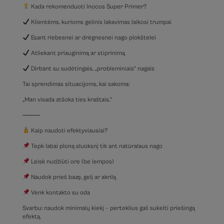
Kada rekomenduoti Inocos Super Primer?
Klientėms, kurioms gelinis lakavimas laikosi trumpai
Esant riebesnei ar drėgnesnei nago plokštelei
Atliekant priauginimą ar stiprinimą
Dirbant su sudėtingais, „probleminiais“ nagais
Tai sprendimas situacijoms, kai sakoma:
„Man visada atšoka ties kraštais.“
⸻
Kaip naudoti efektyviausiai?
Tepk labai ploną sluoksnį tik ant natūralaus nago
Leisk nudžiūti ore (be lempos)
Naudok prieš bazę, gelį ar akrilą
Venk kontakto su oda
Svarbu: naudok minimalų kiekį – perteklius gali sukelti priešingą
efektą.