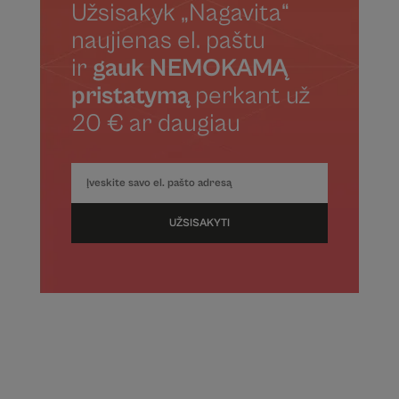
Užsisakyk „Nagavita“
naujienas el. paštu
ir
gauk NEMOKAMĄ
pristatymą
perkant už
20 € ar daugiau
UŽSISAKYTI