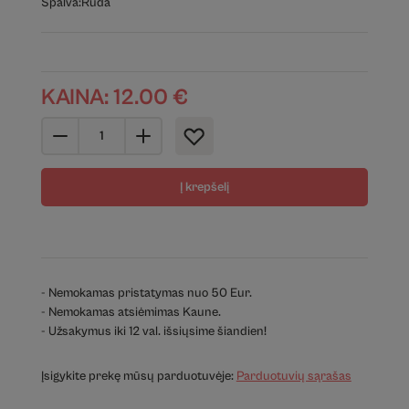
Spalva:
Ruda
KAINA:
12.00
€
Į krepšelį
- Nemokamas pristatymas nuo 50 Eur.
- Nemokamas atsiėmimas Kaune.
- Užsakymus iki 12 val. išsiųsime šiandien!
Įsigykite prekę mūsų parduotuvėje:
Parduotuvių sąrašas