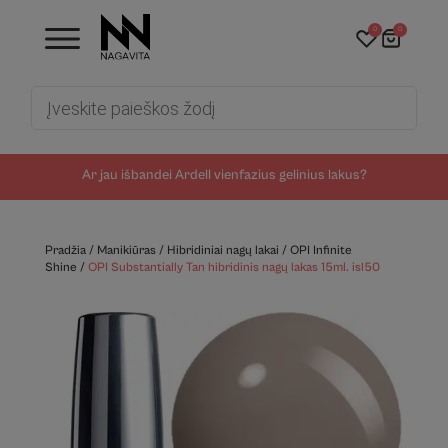
0
0
Products
search
Ar jau išbandei Ardell vienfazius gelinius lakus?
Pradžia
/
Manikiūras
/
Hibridiniai nagų lakai
/
OPI Infinite
Shine
/
OPI Substantially Tan hibridinis nagų lakas 15ml. isl50