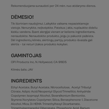
Rekomenduojama sunaudoti per
24 mėn. nuo atidarymo dienos.
DĖMESIO!
Tik išoriniam naudojimui. Laikykite vaikams nepasiekiamoje
vietoje. Nenurykite, neįkvėpkite. Patekus į akis, nuplaukite dideliu
kiekiu vandens. Esant alergijai vienam ar keliems ingredientams,
nenaudokite. Nenaudokite produkto, jeigu jo pakuotė pažeista.
Dėl ingredientų kilmės, skirtingų partijų produkto išvaizda gali
skirtis – tai neturi įtakos produkto kokybei.
GAMINTOJAS
OPI Products Inc, N. Hollywood, CA 91605
Kilmės šalis:
JAV
INGREDIENTS
Ethyl Acetate, Butyl Acetate, Nitrocellulose,
Acetyl Tributyl
Citrate, Adipic Acid/Neopentyl Glycol/Trimellitic Anhydride
Copolymer, Isopropyl Alcohol, Stearalkonium Bentonite,
Styrene/Acrylates Copolymer, Silica, Benzophenone-1, Diacetone
Alcohol, Mica, Di-HEMA Trimethylhexyl Dicarbamate,
Trimethylpentanediyl Dibenzoate, Phosphoric Acid, Barium