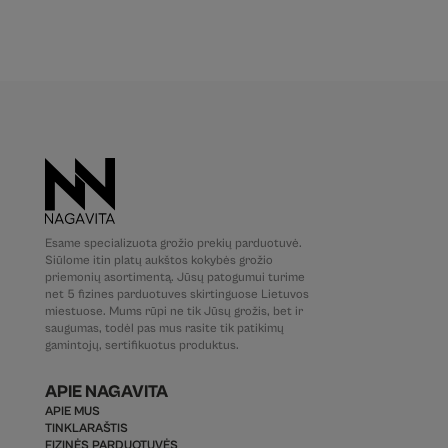
Esame specializuota grožio prekių parduotuvė.
Siūlome itin platų aukštos kokybės grožio
priemonių asortimentą. Jūsų patogumui turime
net 5 fizines parduotuves skirtinguose Lietuvos
miestuose. Mums rūpi ne tik Jūsų grožis, bet ir
saugumas, todėl pas mus rasite tik patikimų
gamintojų, sertifikuotus produktus.
APIE NAGAVITA
APIE MUS
TINKLARAŠTIS
FIZINĖS PARDUOTUVĖS