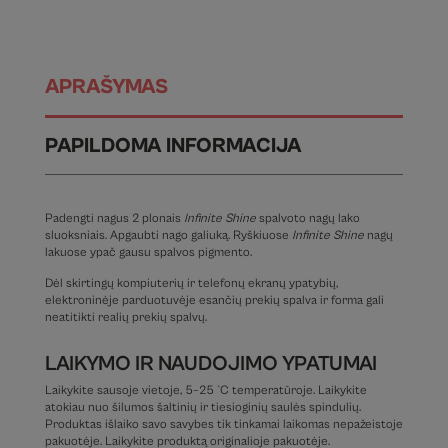
APRAŠYMAS
PAPILDOMA INFORMACIJA
Padengti nagus 2 plonais
Infinite Shine
spalvoto nagų lako
sluoksniais. Apgaubti nago galiuką. Ryškiuose
Infinite Shine
nagų
lakuose ypač gausu spalvos pigmento.
Dėl skirtingų kompiuterių ir telefonų ekranų ypatybių,
elektroninėje parduotuvėje esančių prekių spalva ir forma gali
neatitikti realių prekių spalvų.
LAIKYMO IR NAUDOJIMO YPATUMAI
Laikykite sausoje vietoje, 5–25 °C temperatūroje. Laikykite
atokiau nuo šilumos šaltinių ir tiesioginių saulės spindulių.
Produktas išlaiko savo savybes tik tinkamai laikomas nepažeistoje
pakuotėje. Laikykite produktą originalioje pakuotėje.