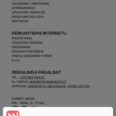
SALONAMS / MEISTRAMS
APTARNAVIMAS
UŽSAKYMO TAISYKLĖS
PRIVATUMO POLITIKA
KONTAKTAI
PERKANTIEMS INTERNETU
PRISTATYMAS
UŽSAKYMO SEKIMAS
GRĄŽINIMAS
ATSISKAITYMO BŪDAI
PREKIŲ GRĄŽINIMO FORMA
D.U.K
REIKALINGA PAGALBA?
TEL.:
+370 686 85425
EL. PAŠTAS:
NAGAVITA@NAGAVITA.LT
ADRESAS:
JONAVOS G. 138 KAUNAS, 44136 LIETUVA
DARBO LAIKAS:
PIR. - PENK.: 9 - 17 VAL.